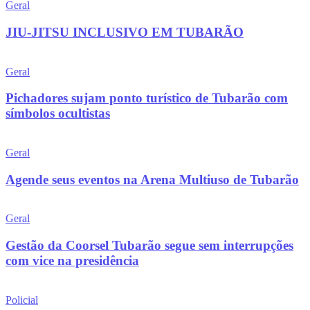
Geral
JIU-JITSU INCLUSIVO EM TUBARÃO
Geral
Pichadores sujam ponto turístico de Tubarão com
símbolos ocultistas
Geral
Agende seus eventos na Arena Multiuso de Tubarão
Geral
Gestão da Coorsel Tubarão segue sem interrupções
com vice na presidência
Policial