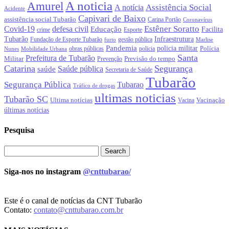
A noticia
Amurel
Assistência Social
A notícia
Acidente
Capivari de Baixo
assistência social Tubarão
Carina Portão
Coronavírus
Estêner Soratto
Covid-19
defesa civil
Educação
Facilita
crime
Esporte
Tubarão
Infraestrutura
gestão pública
Fundação de Esporte Tubarão
Marlise
furto
Pandemia
policia militar
Polícia
policia
Nunes
Mobilidade Urbana
obras públicas
Santa
Prefeitura de Tubarão
Militar
Previsão do tempo
Prevenção
Catarina
Segurança
Saúde pública
saúde
Secretaria de Saúde
Tubarão
Segurança Pública
Tubarao
Tráfico de drogas
ultimas noticias
Tubarão SC
Ultima notícias
Vacinação
Vacina
últimas notícias
Pesquisa
Siga-nos no instagram
@cnttubarao/
Este é o canal de notícias da CNT Tubarão
Contato:
contato@cnttubarao.com.br