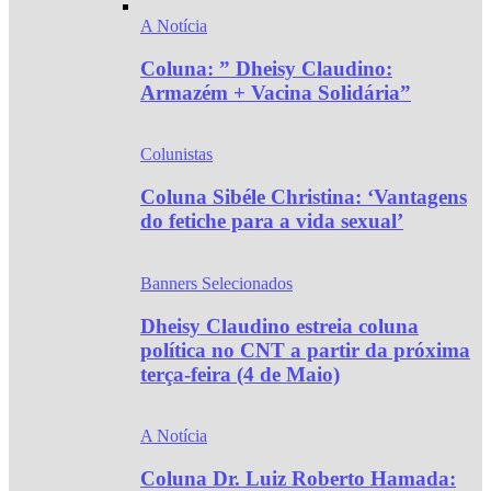
A Notícia
Coluna: ” Dheisy Claudino:
Armazém + Vacina Solidária”
Colunistas
Coluna Sibéle Christina: ‘Vantagens
do fetiche para a vida sexual’
Banners Selecionados
Dheisy Claudino estreia coluna
política no CNT a partir da próxima
terça-feira (4 de Maio)
A Notícia
Coluna Dr. Luiz Roberto Hamada: