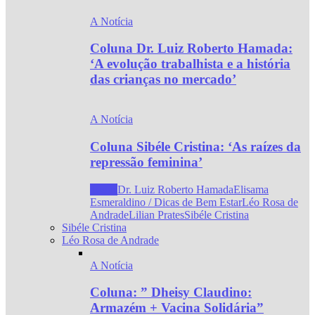
A Notícia
Coluna Dr. Luiz Roberto Hamada:
‘A evolução trabalhista e a história
das crianças no mercado’
A Notícia
Coluna Sibéle Cristina: ‘As raízes da
repressão feminina’
Todos
Dr. Luiz Roberto Hamada
Elisama
Esmeraldino / Dicas de Bem Estar
Léo Rosa de
Andrade
Lilian Prates
Sibéle Cristina
Sibéle Cristina
Léo Rosa de Andrade
A Notícia
Coluna: ” Dheisy Claudino:
Armazém + Vacina Solidária”