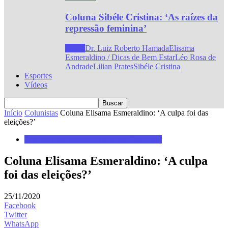
Coluna Sibéle Cristina: ‘As raízes da
repressão feminina’
Todos
Dr. Luiz Roberto Hamada
Elisama
Esmeraldino / Dicas de Bem Estar
Léo Rosa de
Andrade
Lilian Prates
Sibéle Cristina
Esportes
Vídeos
Início
Colunistas
Coluna Elisama Esmeraldino: ‘A culpa foi das
eleições?’
Elisama Esmeraldino / Dicas de Bem Estar
Coluna Elisama Esmeraldino: ‘A culpa
foi das eleições?’
25/11/2020
Facebook
Twitter
WhatsApp