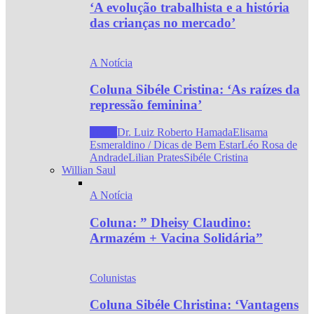
‘A evolução trabalhista e a história
das crianças no mercado’
A Notícia
Coluna Sibéle Cristina: ‘As raízes da
repressão feminina’
Todos
Dr. Luiz Roberto Hamada
Elisama
Esmeraldino / Dicas de Bem Estar
Léo Rosa de
Andrade
Lilian Prates
Sibéle Cristina
Willian Saul
A Notícia
Coluna: ” Dheisy Claudino:
Armazém + Vacina Solidária”
Colunistas
Coluna Sibéle Christina: ‘Vantagens