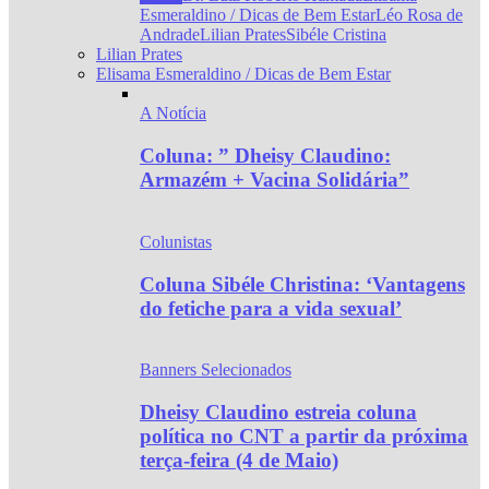
Esmeraldino / Dicas de Bem Estar
Léo Rosa de
Andrade
Lilian Prates
Sibéle Cristina
Lilian Prates
Elisama Esmeraldino / Dicas de Bem Estar
A Notícia
Coluna: ” Dheisy Claudino:
Armazém + Vacina Solidária”
Colunistas
Coluna Sibéle Christina: ‘Vantagens
do fetiche para a vida sexual’
Banners Selecionados
Dheisy Claudino estreia coluna
política no CNT a partir da próxima
terça-feira (4 de Maio)