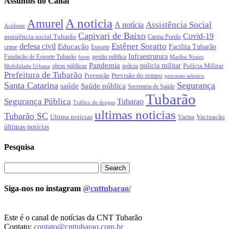
Assuntos do Canal
A noticia
Amurel
Assistência Social
A notícia
Acidente
Capivari de Baixo
Covid-19
assistência social Tubarão
Carina Portão
Estêner Soratto
defesa civil
Educação
Facilita Tubarão
crime
Esporte
Infraestrutura
gestão pública
Fundação de Esporte Tubarão
Marlise Nunes
furto
Pandemia
policia militar
Polícia Militar
obras públicas
policia
Mobilidade Urbana
Prefeitura de Tubarão
Previsão do tempo
Prevenção
processo seletivo
Santa Catarina
Segurança
Saúde pública
saúde
Secretaria de Saúde
Tubarão
Segurança Pública
Tubarao
Tráfico de drogas
ultimas noticias
Tubarão SC
Ultima notícias
Vacinação
Vacina
últimas notícias
Pesquisa
Siga-nos no instagram
@cnttubarao/
Este é o canal de notícias da CNT Tubarão
Contato:
contato@cnttubarao.com.br