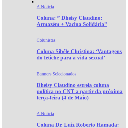
A Notícia
Coluna: ” Dheisy Claudino:
Armazém + Vacina Solidária”
Colunistas
Coluna Sibéle Christina: ‘Vantagens
do fetiche para a vida sexual’
Banners Selecionados
Dheisy Claudino estreia coluna
política no CNT a partir da próxima
terça-feira (4 de Maio)
A Notícia
Coluna Dr. Luiz Roberto Hamada: