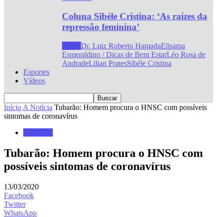
Coluna Sibéle Cristina: ‘As raízes da
repressão feminina’
Todos
Dr. Luiz Roberto Hamada
Elisama
Esmeraldino / Dicas de Bem Estar
Léo Rosa de
Andrade
Lilian Prates
Sibéle Cristina
Esportes
Vídeos
Início
A Notícia
Tubarão: Homem procura o HNSC com possíveis
sintomas de coronavírus
A Notícia
Tubarão: Homem procura o HNSC com
possíveis sintomas de coronavírus
13/03/2020
Facebook
Twitter
WhatsApp