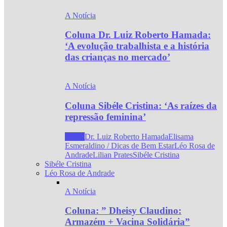
A Notícia
Coluna Dr. Luiz Roberto Hamada:
‘A evolução trabalhista e a história
das crianças no mercado’
A Notícia
Coluna Sibéle Cristina: ‘As raízes da
repressão feminina’
Todos
Dr. Luiz Roberto Hamada
Elisama
Esmeraldino / Dicas de Bem Estar
Léo Rosa de
Andrade
Lilian Prates
Sibéle Cristina
Sibéle Cristina
Léo Rosa de Andrade
A Notícia
Coluna: ” Dheisy Claudino:
Armazém + Vacina Solidária”