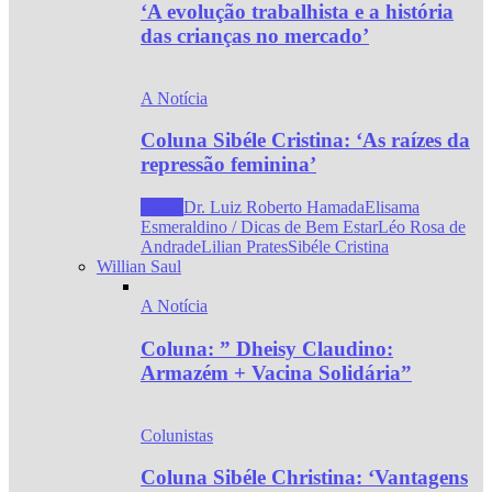
‘A evolução trabalhista e a história
das crianças no mercado’
A Notícia
Coluna Sibéle Cristina: ‘As raízes da
repressão feminina’
Todos
Dr. Luiz Roberto Hamada
Elisama
Esmeraldino / Dicas de Bem Estar
Léo Rosa de
Andrade
Lilian Prates
Sibéle Cristina
Willian Saul
A Notícia
Coluna: ” Dheisy Claudino:
Armazém + Vacina Solidária”
Colunistas
Coluna Sibéle Christina: ‘Vantagens