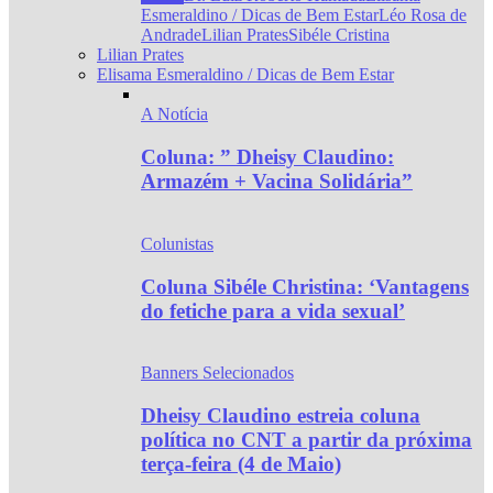
Esmeraldino / Dicas de Bem Estar
Léo Rosa de
Andrade
Lilian Prates
Sibéle Cristina
Lilian Prates
Elisama Esmeraldino / Dicas de Bem Estar
A Notícia
Coluna: ” Dheisy Claudino:
Armazém + Vacina Solidária”
Colunistas
Coluna Sibéle Christina: ‘Vantagens
do fetiche para a vida sexual’
Banners Selecionados
Dheisy Claudino estreia coluna
política no CNT a partir da próxima
terça-feira (4 de Maio)