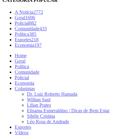
CATEGORIA POPULAR
A Notícia
2772
Geral
1696
Policial
882
Comunidade
433
Política
385
Esportes
218
Economia
197
Home
Geral
Política
Comunidade
Policial
Economia
Colunistas
Dr. Luiz Roberto Hamada
Willian Saul
Lilian Prates
Elisama Esmeraldino / Dicas de Bem Estar
Sibéle Cristina
Léo Rosa de Andrade
Esportes
Vídeos