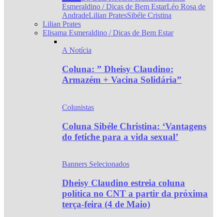
Esmeraldino / Dicas de Bem Estar
Léo Rosa de
Andrade
Lilian Prates
Sibéle Cristina
Lilian Prates
Elisama Esmeraldino / Dicas de Bem Estar
A Notícia
Coluna: ” Dheisy Claudino:
Armazém + Vacina Solidária”
Colunistas
Coluna Sibéle Christina: ‘Vantagens
do fetiche para a vida sexual’
Banners Selecionados
Dheisy Claudino estreia coluna
política no CNT a partir da próxima
terça-feira (4 de Maio)