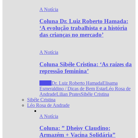
A Notícia
Coluna Dr. Luiz Roberto Hamada:
‘A evolução trabalhista e a história
das crianças no mercado’
A Notícia
Coluna Sibéle Cristina: ‘As raízes da
repressão feminina’
Todos
Dr. Luiz Roberto Hamada
Elisama
Esmeraldino / Dicas de Bem Estar
Léo Rosa de
Andrade
Lilian Prates
Sibéle Cristina
Sibéle Cristina
Léo Rosa de Andrade
A Notícia
Coluna: ” Dheisy Claudino:
Armazém + Vacina Solidária”