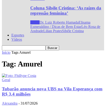
Coluna Sibéle Cristina: ‘As raízes da
repressão feminina’
Todos
Dr. Luiz Roberto Hamada
Elisama
Esmeraldino / Dicas de Bem Estar
Léo Rosa de
Andrade
Lilian Prates
Sibéle Cristina
Esportes
Vídeos
Início
Tags
Amurel
Tag: Amurel
Geral
Tubarão anuncia nova UBS na Vila Esperança com
R$ 3,4 milhões
Alexandra
-
31/07/2026