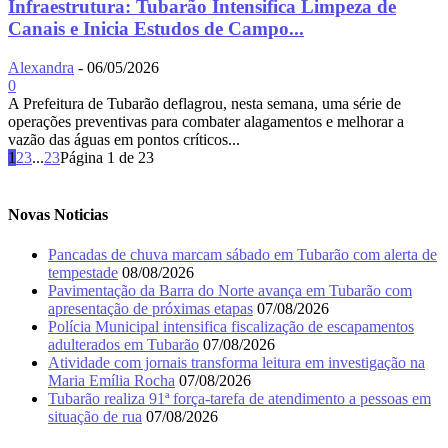
Infraestrutura: Tubarão Intensifica Limpeza de
Canais e Inicia Estudos de Campo...
Alexandra
-
06/05/2026
0
A Prefeitura de Tubarão deflagrou, nesta semana, uma série de
operações preventivas para combater alagamentos e melhorar a
vazão das águas em pontos críticos...
1
2
3
...
23
Página 1 de 23
Novas Noticias
Pancadas de chuva marcam sábado em Tubarão com alerta de
tempestade
08/08/2026
Pavimentação da Barra do Norte avança em Tubarão com
apresentação de próximas etapas
07/08/2026
Polícia Municipal intensifica fiscalização de escapamentos
adulterados em Tubarão
07/08/2026
Atividade com jornais transforma leitura em investigação na
Maria Emília Rocha
07/08/2026
Tubarão realiza 91ª força-tarefa de atendimento a pessoas em
situação de rua
07/08/2026