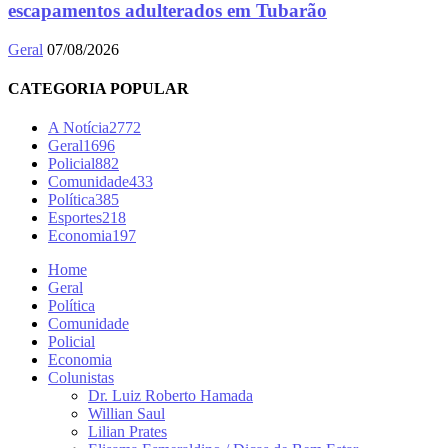
escapamentos adulterados em Tubarão
Geral
07/08/2026
CATEGORIA POPULAR
A Notícia
2772
Geral
1696
Policial
882
Comunidade
433
Política
385
Esportes
218
Economia
197
Home
Geral
Política
Comunidade
Policial
Economia
Colunistas
Dr. Luiz Roberto Hamada
Willian Saul
Lilian Prates