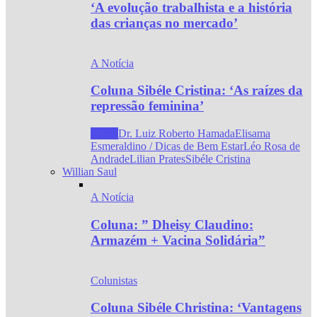
‘A evolução trabalhista e a história
das crianças no mercado’
A Notícia
Coluna Sibéle Cristina: ‘As raízes da
repressão feminina’
Todos
Dr. Luiz Roberto Hamada
Elisama
Esmeraldino / Dicas de Bem Estar
Léo Rosa de
Andrade
Lilian Prates
Sibéle Cristina
Willian Saul
A Notícia
Coluna: ” Dheisy Claudino:
Armazém + Vacina Solidária”
Colunistas
Coluna Sibéle Christina: ‘Vantagens