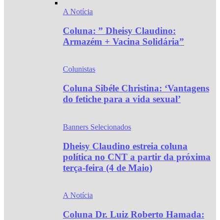
A Notícia
Coluna: ” Dheisy Claudino:
Armazém + Vacina Solidária”
Colunistas
Coluna Sibéle Christina: ‘Vantagens
do fetiche para a vida sexual’
Banners Selecionados
Dheisy Claudino estreia coluna
política no CNT a partir da próxima
terça-feira (4 de Maio)
A Notícia
Coluna Dr. Luiz Roberto Hamada: