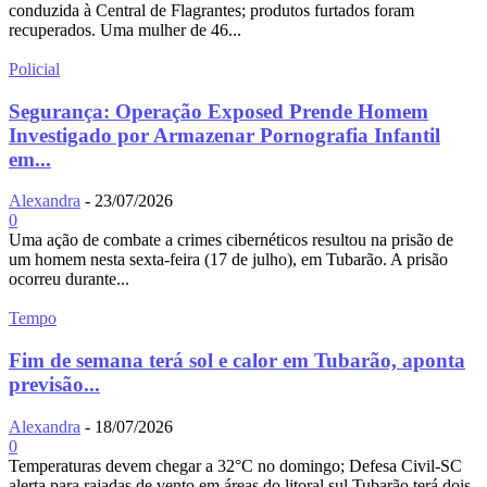
conduzida à Central de Flagrantes; produtos furtados foram
recuperados. Uma mulher de 46...
Policial
Segurança: Operação Exposed Prende Homem
Investigado por Armazenar Pornografia Infantil
em...
Alexandra
-
23/07/2026
0
Uma ação de combate a crimes cibernéticos resultou na prisão de
um homem nesta sexta-feira (17 de julho), em Tubarão. A prisão
ocorreu durante...
Tempo
Fim de semana terá sol e calor em Tubarão, aponta
previsão...
Alexandra
-
18/07/2026
0
Temperaturas devem chegar a 32°C no domingo; Defesa Civil-SC
alerta para rajadas de vento em áreas do litoral sul Tubarão terá dois