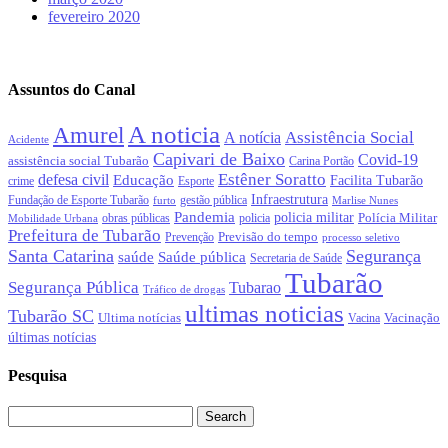
fevereiro 2020
Assuntos do Canal
A noticia
Amurel
Assistência Social
A notícia
Acidente
Capivari de Baixo
Covid-19
assistência social Tubarão
Carina Portão
Estêner Soratto
defesa civil
Educação
Facilita Tubarão
crime
Esporte
Infraestrutura
gestão pública
Fundação de Esporte Tubarão
Marlise Nunes
furto
Pandemia
policia militar
Polícia Militar
obras públicas
policia
Mobilidade Urbana
Prefeitura de Tubarão
Previsão do tempo
Prevenção
processo seletivo
Santa Catarina
Segurança
Saúde pública
saúde
Secretaria de Saúde
Tubarão
Segurança Pública
Tubarao
Tráfico de drogas
ultimas noticias
Tubarão SC
Ultima notícias
Vacinação
Vacina
últimas notícias
Pesquisa