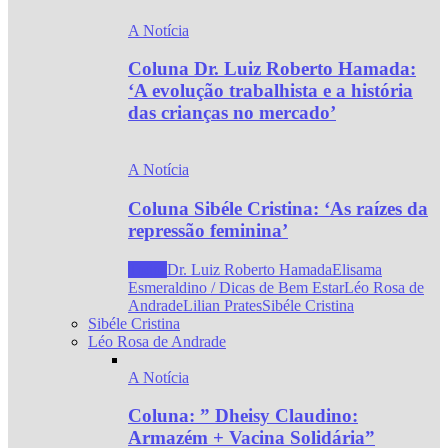
A Notícia
Coluna Dr. Luiz Roberto Hamada:
‘A evolução trabalhista e a história
das crianças no mercado’
A Notícia
Coluna Sibéle Cristina: ‘As raízes da
repressão feminina’
Todos
Dr. Luiz Roberto Hamada
Elisama
Esmeraldino / Dicas de Bem Estar
Léo Rosa de
Andrade
Lilian Prates
Sibéle Cristina
Sibéle Cristina
Léo Rosa de Andrade
A Notícia
Coluna: ” Dheisy Claudino:
Armazém + Vacina Solidária”