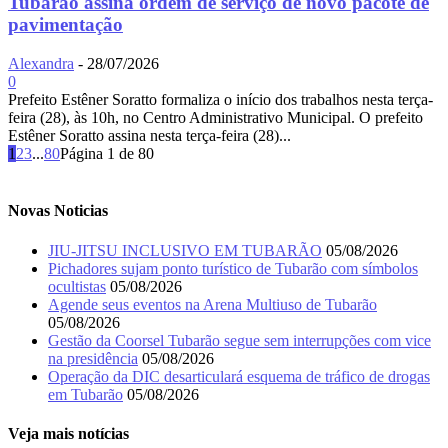
Tubarão assina ordem de serviço de novo pacote de
pavimentação
Alexandra
-
28/07/2026
0
Prefeito Estêner Soratto formaliza o início dos trabalhos nesta terça-
feira (28), às 10h, no Centro Administrativo Municipal. O prefeito
Estêner Soratto assina nesta terça-feira (28)...
1
2
3
...
80
Página 1 de 80
Novas Noticias
JIU-JITSU INCLUSIVO EM TUBARÃO
05/08/2026
Pichadores sujam ponto turístico de Tubarão com símbolos
ocultistas
05/08/2026
Agende seus eventos na Arena Multiuso de Tubarão
05/08/2026
Gestão da Coorsel Tubarão segue sem interrupções com vice
na presidência
05/08/2026
Operação da DIC desarticulará esquema de tráfico de drogas
em Tubarão
05/08/2026
Veja mais notícias