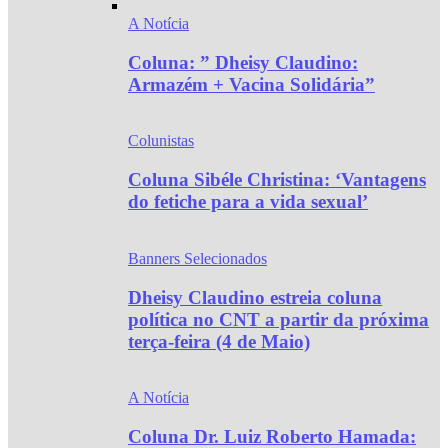
A Notícia
Coluna: ” Dheisy Claudino:
Armazém + Vacina Solidária”
Colunistas
Coluna Sibéle Christina: ‘Vantagens
do fetiche para a vida sexual’
Banners Selecionados
Dheisy Claudino estreia coluna
política no CNT a partir da próxima
terça-feira (4 de Maio)
A Notícia
Coluna Dr. Luiz Roberto Hamada: