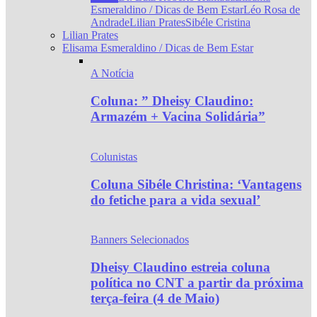
Esmeraldino / Dicas de Bem Estar
Léo Rosa de
Andrade
Lilian Prates
Sibéle Cristina
Lilian Prates
Elisama Esmeraldino / Dicas de Bem Estar
A Notícia
Coluna: ” Dheisy Claudino:
Armazém + Vacina Solidária”
Colunistas
Coluna Sibéle Christina: ‘Vantagens
do fetiche para a vida sexual’
Banners Selecionados
Dheisy Claudino estreia coluna
política no CNT a partir da próxima
terça-feira (4 de Maio)