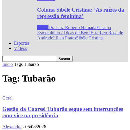
Coluna Sibéle Cristina: ‘As raízes da
repressão feminina’
Todos
Dr. Luiz Roberto Hamada
Elisama
Esmeraldino / Dicas de Bem Estar
Léo Rosa de
Andrade
Lilian Prates
Sibéle Cristina
Esportes
Vídeos
Início
Tags
Tubarão
Tag: Tubarão
Geral
Gestão da Coorsel Tubarão segue sem interrupções
com vice na presidência
Alexandra
-
05/08/2026