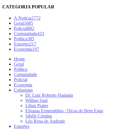
CATEGORIA POPULAR
A Notícia
2772
Geral
1685
Policial
882
Comunidade
433
Política
385
Esportes
217
Economia
197
Home
Geral
Política
Comunidade
Policial
Economia
Colunistas
Dr. Luiz Roberto Hamada
Willian Saul
Lilian Prates
Elisama Esmeraldino / Dicas de Bem Estar
Sibéle Cristina
Léo Rosa de Andrade
Esportes