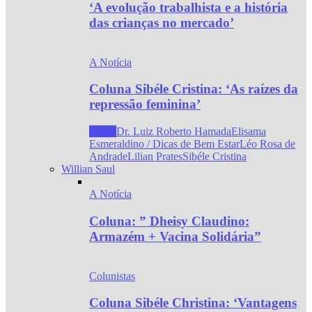
‘A evolução trabalhista e a história
das crianças no mercado’
A Notícia
Coluna Sibéle Cristina: ‘As raízes da
repressão feminina’
Todos
Dr. Luiz Roberto Hamada
Elisama
Esmeraldino / Dicas de Bem Estar
Léo Rosa de
Andrade
Lilian Prates
Sibéle Cristina
Willian Saul
A Notícia
Coluna: ” Dheisy Claudino:
Armazém + Vacina Solidária”
Colunistas
Coluna Sibéle Christina: ‘Vantagens