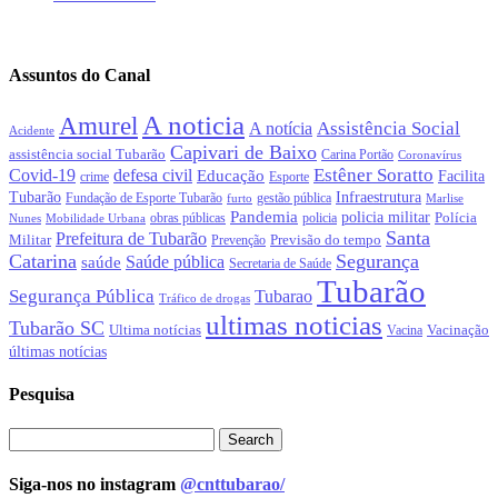
Assuntos do Canal
A noticia
Amurel
Assistência Social
A notícia
Acidente
Capivari de Baixo
assistência social Tubarão
Carina Portão
Coronavírus
Estêner Soratto
Covid-19
defesa civil
Educação
Facilita
crime
Esporte
Tubarão
Infraestrutura
gestão pública
Fundação de Esporte Tubarão
Marlise
furto
Pandemia
policia militar
Polícia
policia
Nunes
Mobilidade Urbana
obras públicas
Santa
Prefeitura de Tubarão
Militar
Previsão do tempo
Prevenção
Catarina
Segurança
Saúde pública
saúde
Secretaria de Saúde
Tubarão
Segurança Pública
Tubarao
Tráfico de drogas
ultimas noticias
Tubarão SC
Ultima notícias
Vacinação
Vacina
últimas notícias
Pesquisa
Siga-nos no instagram
@cnttubarao/