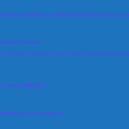
olução trabalhista e a história das crianças no merca
epressão feminina’
no / Dicas de Bem Estar
Léo Rosa de Andrade
Lilian Prates
Sibéle Crist
+ Vacina Solidária”
 fetiche para a vida sexual’