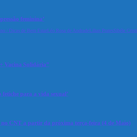
epressão feminina’
no / Dicas de Bem Estar
Léo Rosa de Andrade
Lilian Prates
Sibéle Crist
+ Vacina Solidária”
 fetiche para a vida sexual’
a no CNT a partir da próxima terça-feira (4 de Maio)