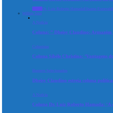
Todos
Dr. Luiz Roberto Hamada
Elisama Esmeraldi
Willian Saul
A Notícia
Coluna: ” Dheisy Claudino: Armazém 
Colunistas
Coluna Sibéle Christina: ‘Vantagens do
Banners Selecionados
Dheisy Claudino estreia coluna polític
A Notícia
Coluna Dr. Luiz Roberto Hamada: ‘A ev