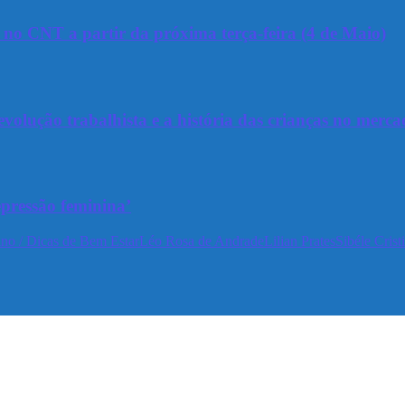
a no CNT a partir da próxima terça-feira (4 de Maio)
olução trabalhista e a história das crianças no merca
epressão feminina’
no / Dicas de Bem Estar
Léo Rosa de Andrade
Lilian Prates
Sibéle Crist