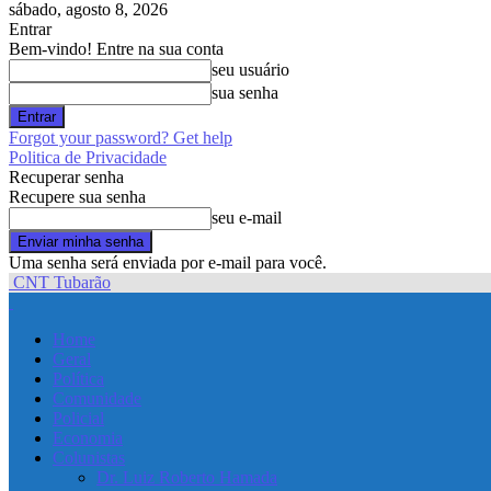
sábado, agosto 8, 2026
Entrar
Bem-vindo! Entre na sua conta
seu usuário
sua senha
Forgot your password? Get help
Politica de Privacidade
Recuperar senha
Recupere sua senha
seu e-mail
Uma senha será enviada por e-mail para você.
CNT Tubarão
Home
Geral
Política
Comunidade
Policial
Economia
Colunistas
Dr. Luiz Roberto Hamada