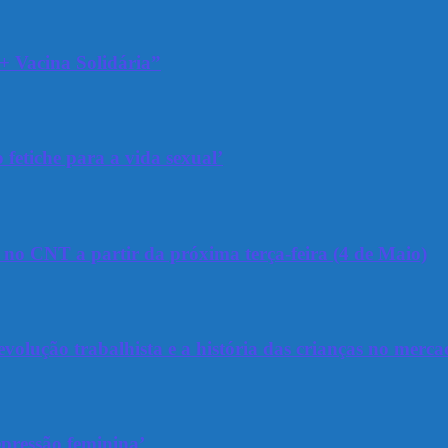
+ Vacina Solidária”
 fetiche para a vida sexual’
a no CNT a partir da próxima terça-feira (4 de Maio)
olução trabalhista e a história das crianças no merca
epressão feminina’