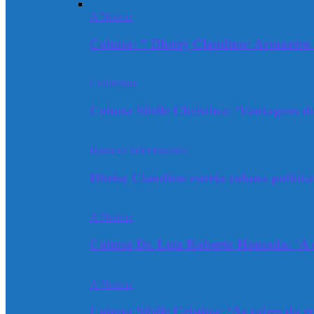
A Notícia
Coluna: ” Dheisy Claudino: Armazém 
Colunistas
Coluna Sibéle Christina: ‘Vantagens do
Banners Selecionados
Dheisy Claudino estreia coluna polític
A Notícia
Coluna Dr. Luiz Roberto Hamada: ‘A ev
A Notícia
Coluna Sibéle Cristina: ‘As raízes da r