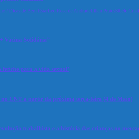
no / Dicas de Bem Estar
Léo Rosa de Andrade
Lilian Prates
Sibéle Crist
+ Vacina Solidária”
 fetiche para a vida sexual’
a no CNT a partir da próxima terça-feira (4 de Maio)
olução trabalhista e a história das crianças no merca