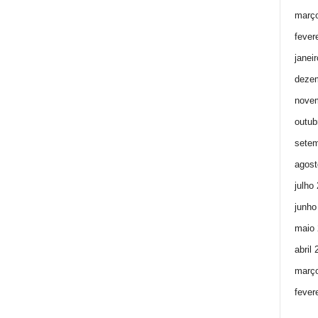
març
fever
janei
deze
nove
outub
setem
agost
julho
junho
maio 
abril
març
fever