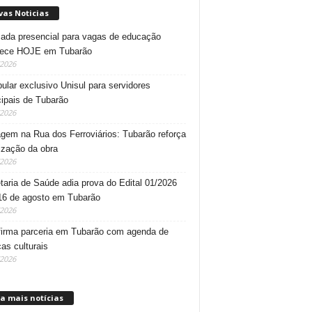
vas Noticias
da presencial para vagas de educação
tece HOJE em Tubarão
/2026
bular exclusivo Unisul para servidores
ipais de Tubarão
/2026
gem na Rua dos Ferroviários: Tubarão reforça
lização da obra
/2026
taria de Saúde adia prova do Edital 01/2026
16 de agosto em Tubarão
/2026
irma parceria em Tubarão com agenda de
cas culturais
/2026
a mais notícias