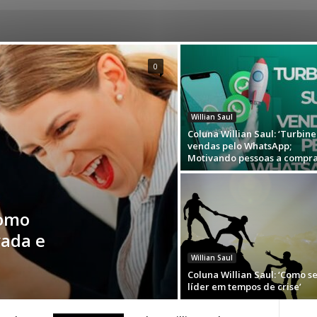
0
Willian Saul
Coluna Willian Saul: ‘Turbine
vendas pelo WhatsApp;
Motivando pessoas a compra
Como
vada e
Willian Saul
Coluna Willian Saul: ‘Como s
líder em tempos de crise’