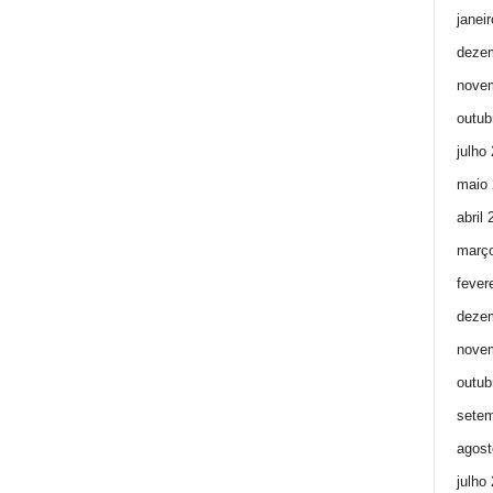
janei
deze
nove
outub
julho
maio 
abril
març
fever
deze
nove
outub
setem
agost
julho