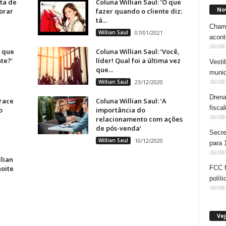
lta de
Coluna Willian Saul: ‘O que
No
orar
fazer quando o cliente diz:
tá...
Chama
Willian Saul
07/01/2021
acon
06/08
r que
Coluna Willian Saul: ‘Você,
te?’
líder! Qual foi a última vez
Vesti
que...
munic
06/08
Willian Saul
23/12/2020
Drena
brace
Coluna Willian Saul: ‘A
fisca
o
importância do
06/08
relacionamento com ações
de pós-venda’
Secre
Willian Saul
10/12/2020
para 
06/08
lian
FCC f
noite
políti
06/08
Vej