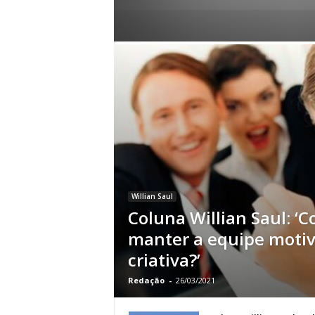
Willian Saul
Coluna Willian Saul: ‘
manter a equipe moti
criativa?’
Redação
-
26/03/2021