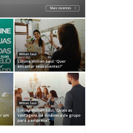
Mais recentes
Willian Saul
 suas
Coluna Willian Saul: ‘Quer
r’
encantar seus clientes?’
Willian Saul
Coluna Willian Saul: ‘Quais as
er um
vantagens da dinâmica de grupo
para a empresa?’