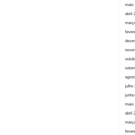
maio 
abril
març
fever
deze
nove
outub
setem
agost
julho
junho
maio 
abril
març
fever