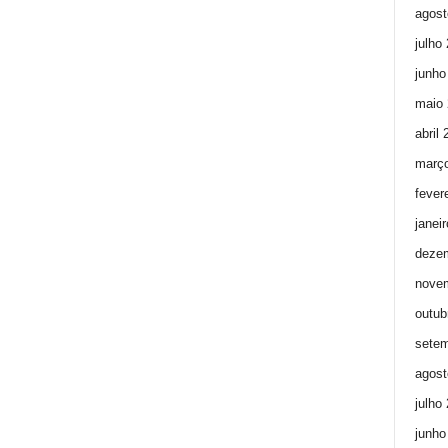
agost
julho
junho
maio 
abril
març
fever
janei
deze
nove
outub
setem
agost
julho
junho