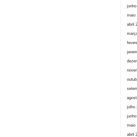
junho
maio 
abril
març
fever
janei
deze
nove
outub
setem
agost
julho
junho
maio 
abril