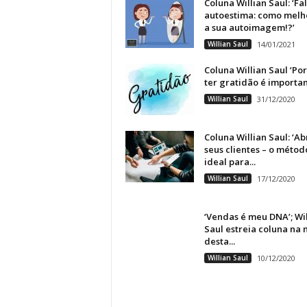
Coluna Willian Saul: ‘Fa
autoestima: como melh
a sua autoimagem!?’
Willian Saul
14/01/2021
Coluna Willian Saul ‘Po
ter gratidão é importan
Willian Saul
31/12/2020
Coluna Willian Saul: ‘A
seus clientes – o métod
ideal para...
Willian Saul
17/12/2020
‘Vendas é meu DNA’; Wil
Saul estreia coluna na 
desta...
Willian Saul
10/12/2020