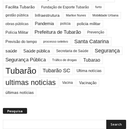
Facilita Tubarão
Fundação de Esporte Tubarão
furto
Infraestrutura
gestão pública
Mobilidade Urbana
Marlise Nunes
Pandemia
policia militar
policia
obras públicas
Prefeitura de Tubarão
Polícia Militar
Prevenção
Santa Catarina
Previsão do tempo
processo seletivo
Segurança
saúde
Saúde pública
Secretaria de Saúde
Segurança Pública
Tubarao
Tráfico de drogas
Tubarão
Tubarão SC
Ultima notícias
ultimas noticias
Vacinação
Vacina
últimas notícias
Pesquisa