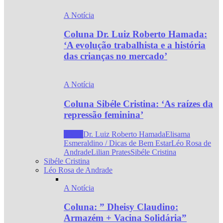
A Notícia
Coluna Dr. Luiz Roberto Hamada:
‘A evolução trabalhista e a história
das crianças no mercado’
A Notícia
Coluna Sibéle Cristina: ‘As raízes da
repressão feminina’
Todos
Dr. Luiz Roberto Hamada
Elisama
Esmeraldino / Dicas de Bem Estar
Léo Rosa de
Andrade
Lilian Prates
Sibéle Cristina
Sibéle Cristina
Léo Rosa de Andrade
A Notícia
Coluna: ” Dheisy Claudino:
Armazém + Vacina Solidária”