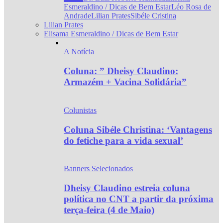
Esmeraldino / Dicas de Bem Estar
Léo Rosa de
Andrade
Lilian Prates
Sibéle Cristina
Lilian Prates
Elisama Esmeraldino / Dicas de Bem Estar
A Notícia
Coluna: ” Dheisy Claudino:
Armazém + Vacina Solidária”
Colunistas
Coluna Sibéle Christina: ‘Vantagens
do fetiche para a vida sexual’
Banners Selecionados
Dheisy Claudino estreia coluna
política no CNT a partir da próxima
terça-feira (4 de Maio)