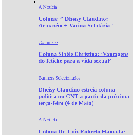
A Notícia
Coluna: ” Dheisy Claudino:
Armazém + Vacina Solidária”
Colunistas
Coluna Sibéle Christina: ‘Vantagens
do fetiche para a vida sexual’
Banners Selecionados
Dheisy Claudino estreia coluna
política no CNT a partir da próxima
terça-feira (4 de Maio)
A Notícia
Coluna Dr. Luiz Roberto Hamada: