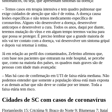
sintomáticos, ou seja, que apresentam sintomas da doença:
– Temos casos em terapia intensiva e tem quadro pulmonar que
exige cuidados de atenção que não é de rotina. A doença causa
lesões específicas e não temos medicamento específica de
coronavírus. Alguns vão desenvolver a doença, desenvolver
anticorpos e desenvolver a cura. Todos os anos, daqui por diante,
teremos mutação do vírus e em algum tempo teremos vacina para
que possa se proteger. É preciso lembrar que a grande maioria de
nós vai ter contato com a doença, vai desenvolver um sintoma gripal
e depois vai retornar à rotina.
Já em relação ao perfil dos contaminados, Zeferino afirmou que,
com base nos pacientes que entraram na rede hospital, se percebe
que, como na maioria dos países, os quadros mais graves são de
pessoas com idade mais avançada:
– Mas há caso de confirmação em UTI de faixa etária mediana. Não
podemos entender que somente a população idosa está mais exposta
e as demais achar que não deve se cuidar por ser imune. Toda a
faixa etária tem risco.
Cidades de SC com casos de coronavírus
Florianópolis 15; Criciúma 9; Braço do Norte 9; Blumenau 7; Itajaí