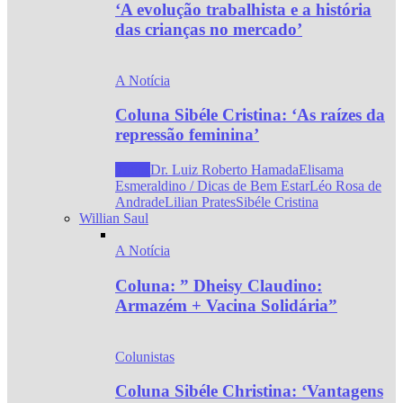
‘A evolução trabalhista e a história
das crianças no mercado’
A Notícia
Coluna Sibéle Cristina: ‘As raízes da
repressão feminina’
Todos
Dr. Luiz Roberto Hamada
Elisama
Esmeraldino / Dicas de Bem Estar
Léo Rosa de
Andrade
Lilian Prates
Sibéle Cristina
Willian Saul
A Notícia
Coluna: ” Dheisy Claudino:
Armazém + Vacina Solidária”
Colunistas
Coluna Sibéle Christina: ‘Vantagens