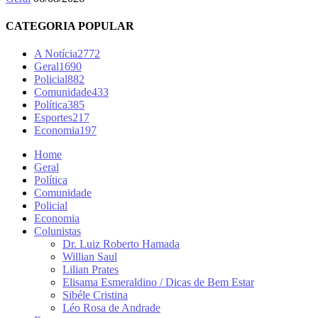
CATEGORIA POPULAR
A Notícia
2772
Geral
1690
Policial
882
Comunidade
433
Política
385
Esportes
217
Economia
197
Home
Geral
Política
Comunidade
Policial
Economia
Colunistas
Dr. Luiz Roberto Hamada
Willian Saul
Lilian Prates
Elisama Esmeraldino / Dicas de Bem Estar
Sibéle Cristina
Léo Rosa de Andrade