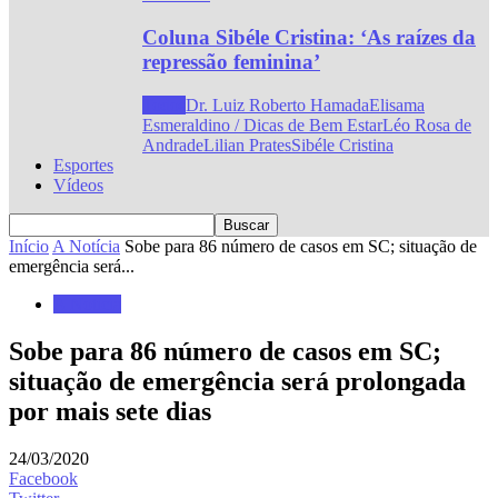
Coluna Sibéle Cristina: ‘As raízes da
repressão feminina’
Todos
Dr. Luiz Roberto Hamada
Elisama
Esmeraldino / Dicas de Bem Estar
Léo Rosa de
Andrade
Lilian Prates
Sibéle Cristina
Esportes
Vídeos
Início
A Notícia
Sobe para 86 número de casos em SC; situação de
emergência será...
A Notícia
Sobe para 86 número de casos em SC;
situação de emergência será prolongada
por mais sete dias
24/03/2020
Facebook