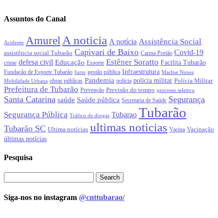
Assuntos do Canal
A noticia
Amurel
Assistência Social
A notícia
Acidente
Capivari de Baixo
Covid-19
assistência social Tubarão
Carina Portão
Estêner Soratto
defesa civil
Educação
Facilita Tubarão
crime
Esporte
Infraestrutura
gestão pública
Fundação de Esporte Tubarão
Marlise Nunes
furto
Pandemia
policia militar
Polícia Militar
policia
Mobilidade Urbana
obras públicas
Prefeitura de Tubarão
Previsão do tempo
Prevenção
processo seletivo
Santa Catarina
Segurança
Saúde pública
saúde
Secretaria de Saúde
Tubarão
Segurança Pública
Tubarao
Tráfico de drogas
ultimas noticias
Tubarão SC
Ultima notícias
Vacinação
Vacina
últimas notícias
Pesquisa
Siga-nos no instagram
@cnttubarao/