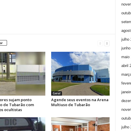
nove
outub
setem
agost
julho
or
junho
maio 
abril
març
fever
janei
Geral
ores sujam ponto
Agende seus eventos na Arena
deze
ico de Tubarão com
Multiuso de Tubarão
s ocultistas
nove
outub
julho