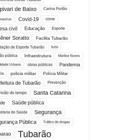
pivari de Baixo
Carina Portão
Covid-19
crime
navírus
esa civil
Educação
Esporte
êner Soratto
Facilita Tubarão
dação de Esporte Tubarão
furto
Infraestrutura
ão pública
Marlise Nunes
Pandemia
lidade Urbana
obras públicas
policia militar
Polícia Militar
cia
feitura de Tubarão
Prevenção
Santa Catarina
visão do tempo
de
Saúde pública
Segurança
etaria de Saúde
gurança Pública
Tráfico de drogas
Tubarão
barao