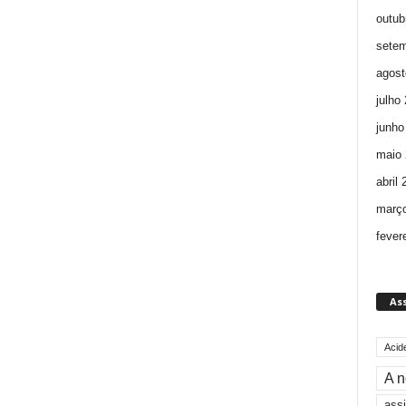
outub
setem
agost
julho
junho
maio 
abril
març
fever
As
Acid
A n
assi