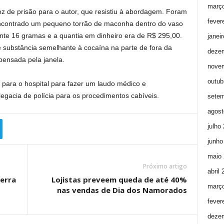
març
oz de prisão para o autor, que resistiu à abordagem. Foram
fever
 encontrado um pequeno torrão de maconha dentro do vaso
nte 16 gramas e a quantia em dinheiro era de R$ 295,00.
janei
 substância semelhante à cocaína na parte de fora da
deze
pensada pela janela.
nove
outub
r para o hospital para fazer um laudo médico e
legacia de polícia para os procedimentos cabíveis.
setem
agost
julho
junho
maio 
Próximo artigo
abril
erra
Lojistas preveem queda de até 40%
març
nas vendas de Dia dos Namorados
fever
deze