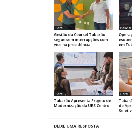
Geral
Policial
Gestão da Coorsel Tubarão
Operaç
segue sem interrupções com
esquem
vice na presidência
em Tu
Geral
Geral
Tubarão Apresenta Projeto de
Tubarã
Modernização da UBS Centro
de Apr
Seletiv
DEIXE UMA RESPOSTA