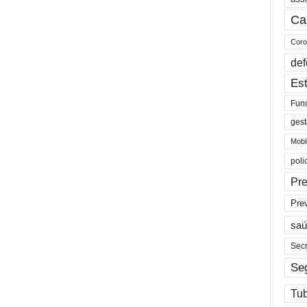
Ca
Coro
def
Est
Fun
gest
Mobi
poli
Pre
Pre
saú
Secr
Se
Tu