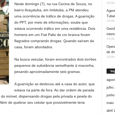
05/08
Neste domingo (7), na rua Cecina de Souza, no
bairro Araçatuba, em Imbituba, a PM atendeu
Agend
Tuba
uma ocorrência de tráfico de drogas. A guarnição
05/08
do PPT, por meio de informações, soube que
estava ocorrendo tráfico em uma residência. Dois
Gestã
inter
homens em um Fiat Palio de cor branca foram
05/08
flagrados comprando drogas. Quando saíram da
Opera
casa, foram abordados.
de dr
05/08
Na busca veicular, foram encontrados dois torrões
pequenos de substância semelhante à maconha,
Vej
pesando aproximadamente seis gramas.
agost
A guarnição se deslocou até a casa do autor, que
julho
estava na parte de fora. Ao dar ordem de parada
junho
r do imóvel, dispensando drogas pela privada e janela do
Além de quebrar seu celular que possivelmente teria
maio 
abril