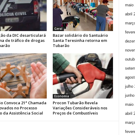
maio 
abril
març
Geral
fever
ão da DIC desarticulará
Bazar solidário do Santuário
a de tráfico de drogas
Santa Teresinha retorna em
deze
barão
Tubarão
nove
outub
setem
agost
julho
junho
Economia
o Convoca 21ª Chamada
Procon Tubarão Revela
maio 
ovados no Processo
Variações Consideráveis nos
o da Assistência Social
Preços de Combustíveis
abril
març
fever