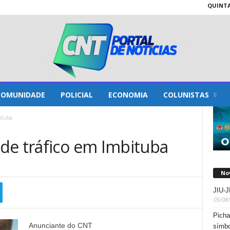
QUINTA-
COMUNIDADE
POLICIAL
ECONOMIA
COLUNISTAS
ituba
de tráfico em Imbituba
No
JIU-
05/08
Picha
Anunciante do CNT
símbo