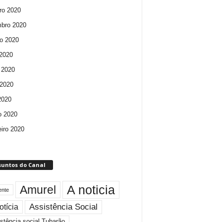
ro 2020
bro 2020
o 2020
 2020
 2020
2020
 2020
o 2020
eiro 2020
suntos do Canal
A noticia
Amurel
ente
Assistência Social
otícia
stência social Tubarão