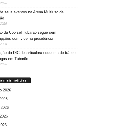
/2026
e seus eventos na Arena Multiuso de
rão
/2026
o da Coorsel Tubarão segue sem
rupções com vice na presidência
/2026
ção da DIC desarticulará esquema de tráfico
ogas em Tubarão
/2026
a mais notícias
o 2026
 2026
 2026
2026
 2026