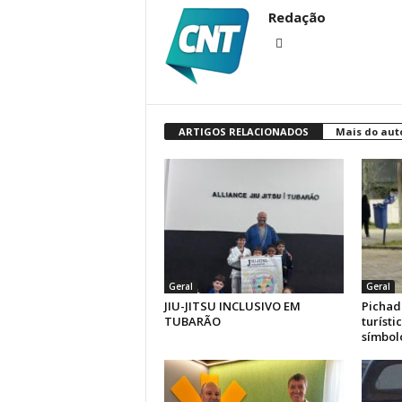
Redação
ARTIGOS RELACIONADOS
Mais do aut
Geral
Geral
JIU-JITSU INCLUSIVO EM
Pichad
TUBARÃO
turíst
símbolo