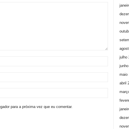
janei
deze
nove
outub
setem
agost
julho
junho
maio 
abril
març
fever
egador para a próxima vez que eu comentar.
janei
deze
nove