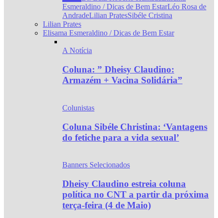
Esmeraldino / Dicas de Bem Estar
Léo Rosa de
Andrade
Lilian Prates
Sibéle Cristina
Lilian Prates
Elisama Esmeraldino / Dicas de Bem Estar
A Notícia
Coluna: ” Dheisy Claudino:
Armazém + Vacina Solidária”
Colunistas
Coluna Sibéle Christina: ‘Vantagens
do fetiche para a vida sexual’
Banners Selecionados
Dheisy Claudino estreia coluna
política no CNT a partir da próxima
terça-feira (4 de Maio)