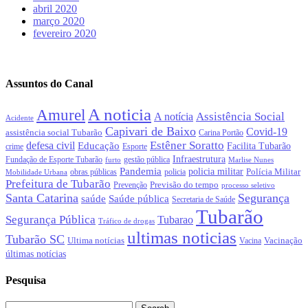
abril 2020
março 2020
fevereiro 2020
Assuntos do Canal
A noticia
Amurel
Assistência Social
A notícia
Acidente
Capivari de Baixo
Covid-19
assistência social Tubarão
Carina Portão
Estêner Soratto
defesa civil
Educação
Facilita Tubarão
crime
Esporte
Infraestrutura
gestão pública
Fundação de Esporte Tubarão
Marlise Nunes
furto
Pandemia
policia militar
Polícia Militar
policia
Mobilidade Urbana
obras públicas
Prefeitura de Tubarão
Previsão do tempo
Prevenção
processo seletivo
Santa Catarina
Segurança
Saúde pública
saúde
Secretaria de Saúde
Tubarão
Segurança Pública
Tubarao
Tráfico de drogas
ultimas noticias
Tubarão SC
Ultima notícias
Vacinação
Vacina
últimas notícias
Pesquisa