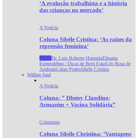
‘A evolução trabalhista e a história
das crianças no mercado’
A Notícia
Coluna Sibéle Cristina: ‘As raízes da
repressão feminina’
Todos
Dr. Luiz Roberto Hamada
Elisama
Esmeraldino / Dicas de Bem Estar
Léo Rosa de
Andrade
Lilian Prates
Sibéle Cristina
Willian Saul
A Notícia
Coluna: ” Dheisy Claudino:
Armazém + Vacina Solidária”
Colunistas
Coluna Sibéle Christina: ‘Vantagens