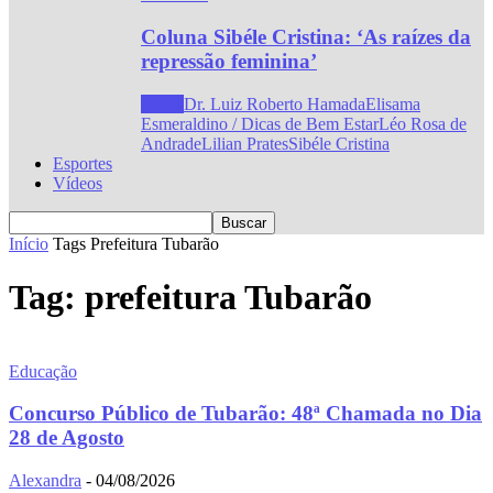
Coluna Sibéle Cristina: ‘As raízes da
repressão feminina’
Todos
Dr. Luiz Roberto Hamada
Elisama
Esmeraldino / Dicas de Bem Estar
Léo Rosa de
Andrade
Lilian Prates
Sibéle Cristina
Esportes
Vídeos
Início
Tags
Prefeitura Tubarão
Tag: prefeitura Tubarão
Educação
Concurso Público de Tubarão: 48ª Chamada no Dia
28 de Agosto
Alexandra
-
04/08/2026