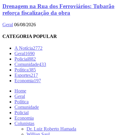
Drenagem na Rua dos Ferroviários: Tubarão
reforça fiscalização da obra
Geral
06/08/2026
CATEGORIA POPULAR
A Notícia
2772
Geral
1690
Policial
882
Comunidade
433
Política
385
Esportes
217
Economia
197
Home
Geral
Política
Comunidade
Policial
Economia
Colunistas
Dr. Luiz Roberto Hamada
Willian Saul