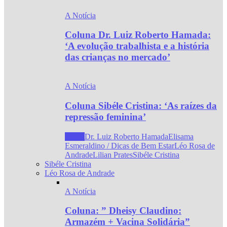
A Notícia
Coluna Dr. Luiz Roberto Hamada:
‘A evolução trabalhista e a história
das crianças no mercado’
A Notícia
Coluna Sibéle Cristina: ‘As raízes da
repressão feminina’
Todos
Dr. Luiz Roberto Hamada
Elisama
Esmeraldino / Dicas de Bem Estar
Léo Rosa de
Andrade
Lilian Prates
Sibéle Cristina
Sibéle Cristina
Léo Rosa de Andrade
A Notícia
Coluna: ” Dheisy Claudino:
Armazém + Vacina Solidária”