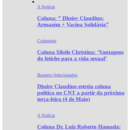
A Notícia
Coluna: ” Dheisy Claudino:
Armazém + Vacina Solidária”
Colunistas
Coluna Sibéle Christina: ‘Vantagens
do fetiche para a vida sexual’
Banners Selecionados
Dheisy Claudino estreia coluna
política no CNT a partir da próxima
terça-feira (4 de Maio)
A Notícia
Coluna Dr. Luiz Roberto Hamada: