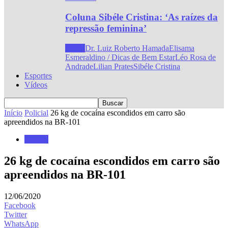
Coluna Sibéle Cristina: ‘As raízes da
repressão feminina’
Todos
Dr. Luiz Roberto Hamada
Elisama
Esmeraldino / Dicas de Bem Estar
Léo Rosa de
Andrade
Lilian Prates
Sibéle Cristina
Esportes
Vídeos
Início
Policial
26 kg de cocaína escondidos em carro são
apreendidos na BR-101
Policial
26 kg de cocaína escondidos em carro são
apreendidos na BR-101
12/06/2020
Facebook
Twitter
WhatsApp