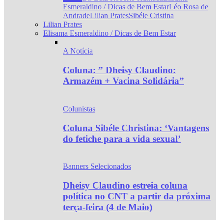
Esmeraldino / Dicas de Bem Estar
Léo Rosa de
Andrade
Lilian Prates
Sibéle Cristina
Lilian Prates
Elisama Esmeraldino / Dicas de Bem Estar
A Notícia
Coluna: ” Dheisy Claudino:
Armazém + Vacina Solidária”
Colunistas
Coluna Sibéle Christina: ‘Vantagens
do fetiche para a vida sexual’
Banners Selecionados
Dheisy Claudino estreia coluna
política no CNT a partir da próxima
terça-feira (4 de Maio)