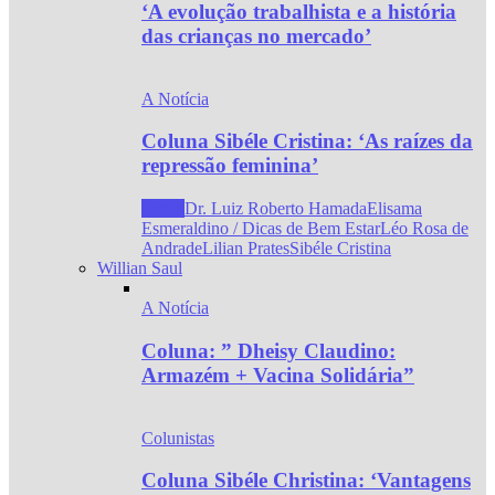
‘A evolução trabalhista e a história
das crianças no mercado’
A Notícia
Coluna Sibéle Cristina: ‘As raízes da
repressão feminina’
Todos
Dr. Luiz Roberto Hamada
Elisama
Esmeraldino / Dicas de Bem Estar
Léo Rosa de
Andrade
Lilian Prates
Sibéle Cristina
Willian Saul
A Notícia
Coluna: ” Dheisy Claudino:
Armazém + Vacina Solidária”
Colunistas
Coluna Sibéle Christina: ‘Vantagens