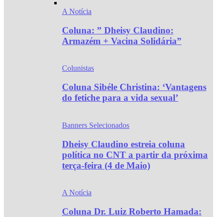
A Notícia
Coluna: ” Dheisy Claudino:
Armazém + Vacina Solidária”
Colunistas
Coluna Sibéle Christina: ‘Vantagens
do fetiche para a vida sexual’
Banners Selecionados
Dheisy Claudino estreia coluna
política no CNT a partir da próxima
terça-feira (4 de Maio)
A Notícia
Coluna Dr. Luiz Roberto Hamada: