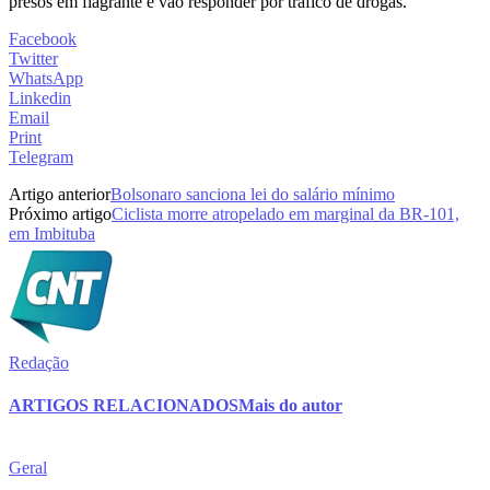
presos em flagrante e vão responder por tráfico de drogas.
Facebook
Twitter
WhatsApp
Linkedin
Email
Print
Telegram
Artigo anterior
Bolsonaro sanciona lei do salário mínimo
Próximo artigo
Ciclista morre atropelado em marginal da BR-101,
em Imbituba
Redação
ARTIGOS RELACIONADOS
Mais do autor
Geral