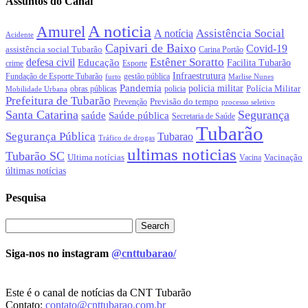
Assuntos do Canal
A noticia
Amurel
Assistência Social
A notícia
Acidente
Capivari de Baixo
Covid-19
assistência social Tubarão
Carina Portão
Estêner Soratto
defesa civil
Educação
Facilita Tubarão
crime
Esporte
Infraestrutura
gestão pública
Fundação de Esporte Tubarão
Marlise Nunes
furto
Pandemia
policia militar
Polícia Militar
obras públicas
policia
Mobilidade Urbana
Prefeitura de Tubarão
Previsão do tempo
Prevenção
processo seletivo
Santa Catarina
Segurança
Saúde pública
saúde
Secretaria de Saúde
Tubarão
Segurança Pública
Tubarao
Tráfico de drogas
ultimas noticias
Tubarão SC
Ultima notícias
Vacinação
Vacina
últimas notícias
Pesquisa
Siga-nos no instagram
@cnttubarao/
Este é o canal de notícias da CNT Tubarão
Contato:
contato@cnttubarao.com.br