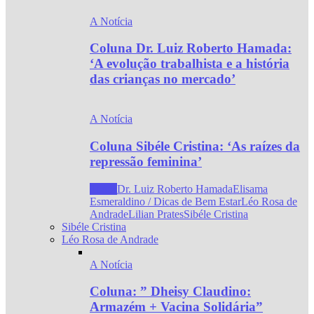
A Notícia
Coluna Dr. Luiz Roberto Hamada:
‘A evolução trabalhista e a história
das crianças no mercado’
A Notícia
Coluna Sibéle Cristina: ‘As raízes da
repressão feminina’
Todos
Dr. Luiz Roberto Hamada
Elisama
Esmeraldino / Dicas de Bem Estar
Léo Rosa de
Andrade
Lilian Prates
Sibéle Cristina
Sibéle Cristina
Léo Rosa de Andrade
A Notícia
Coluna: ” Dheisy Claudino:
Armazém + Vacina Solidária”