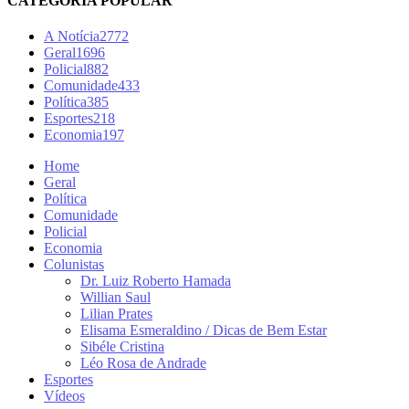
CATEGORIA POPULAR
A Notícia
2772
Geral
1696
Policial
882
Comunidade
433
Política
385
Esportes
218
Economia
197
Home
Geral
Política
Comunidade
Policial
Economia
Colunistas
Dr. Luiz Roberto Hamada
Willian Saul
Lilian Prates
Elisama Esmeraldino / Dicas de Bem Estar
Sibéle Cristina
Léo Rosa de Andrade
Esportes
Vídeos