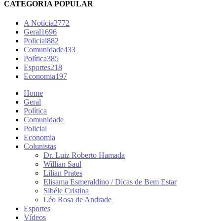
CATEGORIA POPULAR
A Notícia
2772
Geral
1696
Policial
882
Comunidade
433
Política
385
Esportes
218
Economia
197
Home
Geral
Política
Comunidade
Policial
Economia
Colunistas
Dr. Luiz Roberto Hamada
Willian Saul
Lilian Prates
Elisama Esmeraldino / Dicas de Bem Estar
Sibéle Cristina
Léo Rosa de Andrade
Esportes
Vídeos