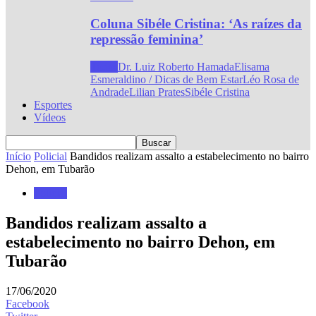
Coluna Sibéle Cristina: ‘As raízes da
repressão feminina’
Todos
Dr. Luiz Roberto Hamada
Elisama
Esmeraldino / Dicas de Bem Estar
Léo Rosa de
Andrade
Lilian Prates
Sibéle Cristina
Esportes
Vídeos
Início
Policial
Bandidos realizam assalto a estabelecimento no bairro
Dehon, em Tubarão
Policial
Bandidos realizam assalto a
estabelecimento no bairro Dehon, em
Tubarão
17/06/2020
Facebook