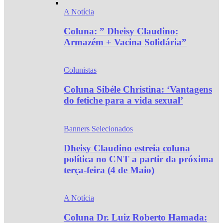
A Notícia
Coluna: ” Dheisy Claudino:
Armazém + Vacina Solidária”
Colunistas
Coluna Sibéle Christina: ‘Vantagens
do fetiche para a vida sexual’
Banners Selecionados
Dheisy Claudino estreia coluna
política no CNT a partir da próxima
terça-feira (4 de Maio)
A Notícia
Coluna Dr. Luiz Roberto Hamada: