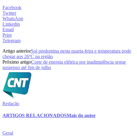
Facebook
Twitter
WhatsApp
Linkedin
Email
Print
Telegram
Artigo anterior
Sol predomina nesta quarta-feira e temperatura pode
chegar aos 26ºC na região
Próximo artigo
Corte de energia elétrica por inadimplência segue
suspenso até fim de julho
Redação
ARTIGOS RELACIONADOS
Mais do autor
Geral