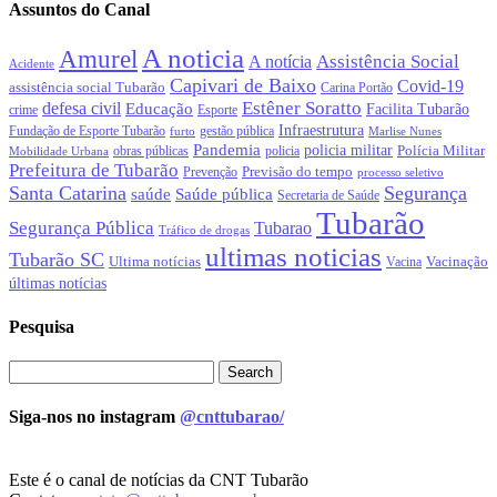
Assuntos do Canal
A noticia
Amurel
Assistência Social
A notícia
Acidente
Capivari de Baixo
Covid-19
assistência social Tubarão
Carina Portão
Estêner Soratto
defesa civil
Educação
Facilita Tubarão
crime
Esporte
Infraestrutura
gestão pública
Fundação de Esporte Tubarão
Marlise Nunes
furto
Pandemia
policia militar
Polícia Militar
obras públicas
policia
Mobilidade Urbana
Prefeitura de Tubarão
Previsão do tempo
Prevenção
processo seletivo
Santa Catarina
Segurança
Saúde pública
saúde
Secretaria de Saúde
Tubarão
Segurança Pública
Tubarao
Tráfico de drogas
ultimas noticias
Tubarão SC
Ultima notícias
Vacinação
Vacina
últimas notícias
Pesquisa
Siga-nos no instagram
@cnttubarao/
Este é o canal de notícias da CNT Tubarão