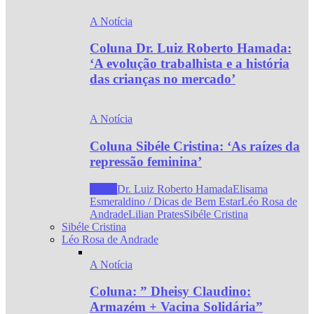
A Notícia
Coluna Dr. Luiz Roberto Hamada:
‘A evolução trabalhista e a história
das crianças no mercado’
A Notícia
Coluna Sibéle Cristina: ‘As raízes da
repressão feminina’
Todos
Dr. Luiz Roberto Hamada
Elisama
Esmeraldino / Dicas de Bem Estar
Léo Rosa de
Andrade
Lilian Prates
Sibéle Cristina
Sibéle Cristina
Léo Rosa de Andrade
A Notícia
Coluna: ” Dheisy Claudino:
Armazém + Vacina Solidária”