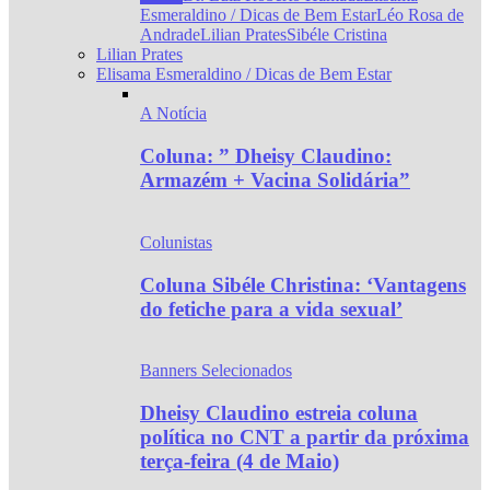
Esmeraldino / Dicas de Bem Estar
Léo Rosa de
Andrade
Lilian Prates
Sibéle Cristina
Lilian Prates
Elisama Esmeraldino / Dicas de Bem Estar
A Notícia
Coluna: ” Dheisy Claudino:
Armazém + Vacina Solidária”
Colunistas
Coluna Sibéle Christina: ‘Vantagens
do fetiche para a vida sexual’
Banners Selecionados
Dheisy Claudino estreia coluna
política no CNT a partir da próxima
terça-feira (4 de Maio)