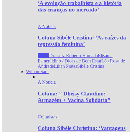
‘A evolução trabalhista e a história
das crianças no mercado’
A Notícia
Coluna Sibéle Cristina: ‘As raízes da
repressão feminina’
Todos
Dr. Luiz Roberto Hamada
Elisama
Esmeraldino / Dicas de Bem Estar
Léo Rosa de
Andrade
Lilian Prates
Sibéle Cristina
Willian Saul
A Notícia
Coluna: ” Dheisy Claudino:
Armazém + Vacina Solidária”
Colunistas
Coluna Sibéle Christina: ‘Vantagens