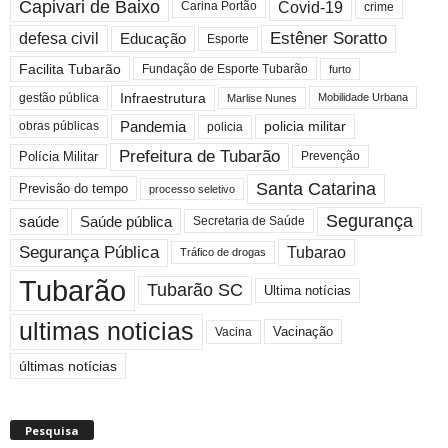
Capivari de Baixo
Covid-19
crime
Carina Portão
Estêner Soratto
defesa civil
Educação
Esporte
Facilita Tubarão
Fundação de Esporte Tubarão
furto
Infraestrutura
gestão pública
Mobilidade Urbana
Marlise Nunes
Pandemia
obras públicas
policia militar
policia
Prefeitura de Tubarão
Polícia Militar
Prevenção
Santa Catarina
Previsão do tempo
processo seletivo
Segurança
saúde
Saúde pública
Secretaria de Saúde
Segurança Pública
Tubarao
Tráfico de drogas
Tubarão
Tubarão SC
Ultima notícias
ultimas noticias
Vacinação
Vacina
últimas notícias
Pesquisa