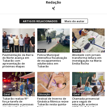
Redação
ARTIGOS RELACIONADOS
Mais do autor
Geral
Geral
Geral
Pavimentação da Barra
Polícia Municipal
Atividade com jornais
do Norte avança em
intensifica fiscalização
transforma leitura em
Tubarão com
de escapamentos
investigação na Maria
apresentação de
adulterados em
Emília Rocha
próximas etapas
Tubarão
Geral
Educação
Geral
Tubarão realiza 91ª
Festival de Inverno de
Chamada presencial
força-tarefa de
Ginástica Rítmica reúne
para vagas de
atendimento a pessoas
Tubarão nesta quinta-
educação acontece