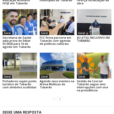
educação acontece
municipais de Tubarão
reforça fiscalização da
HOJE em Tubarão
obra
Geral
Geral
Geral
Secretaria de Saúde
FCC firma parceria em
JIU-JITSU INCLUSIVO EM
adia prova do Edital
Tubarão com agenda
TUBARÃO
01/2026 para 16 de
de políticas culturais
agosto em Tubarão
Geral
Geral
Geral
Pichadores sujam ponto
Agende seus eventos na
Gestão da Coorsel
turístico de Tubarão
Arena Multiuso de
Tubarão segue sem
com símbolos ocultistas
Tubarão
interrupções com vice
na presidência
DEIXE UMA RESPOSTA