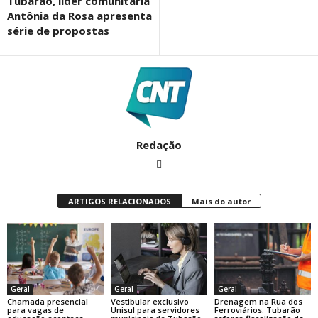
Tubarão, líder comunitária
Antônia da Rosa apresenta
série de propostas
Redação
ARTIGOS RELACIONADOS
Mais do autor
Geral
Geral
Geral
Chamada presencial
Vestibular exclusivo
Drenagem na Rua dos
para vagas de
Unisul para servidores
Ferroviários: Tubarão