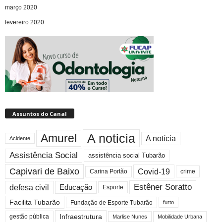
março 2020
fevereiro 2020
Assuntos do Canal
A noticia
Amurel
A notícia
Acidente
Assistência Social
assistência social Tubarão
Capivari de Baixo
Covid-19
crime
Carina Portão
Estêner Soratto
defesa civil
Educação
Esporte
Facilita Tubarão
Fundação de Esporte Tubarão
furto
Infraestrutura
gestão pública
Mobilidade Urbana
Marlise Nunes