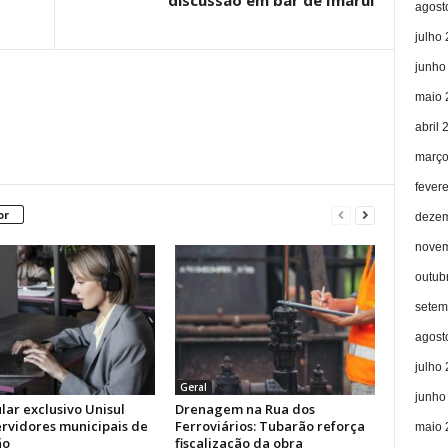
discussão em bar de Imaruí
agost
julho
junho
maio 
abril 
março
fever
or
dezem
novem
outub
setem
agost
julho
Geral
junho
lar exclusivo Unisul
Drenagem na Rua dos
ervidores municipais de
Ferroviários: Tubarão reforça
maio 
ão
fiscalização da obra