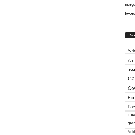
março
fever
As
Acid
A n
assi
Ca
Cov
Ed
Fac
Fun
gest
Mobi