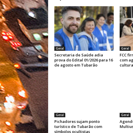
Geral
Geral
Secretaria de Saúde adia
FCC fi
prova do Edital 01/2026 para 16
com ag
de agosto em Tubarão
cultura
Geral
Geral
Pichadores sujam ponto
Agende
turístico de Tubarão com
Multiu
símbolos ocultistas