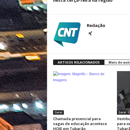
nesta terça-feira na região
Redação
ARTIGOS RELACIONADOS
Mais do aut
Geral
Geral
Chamada presencial para
Vestibu
vagas de educação acontece
para s
HOJE em Tubarão
Tubar