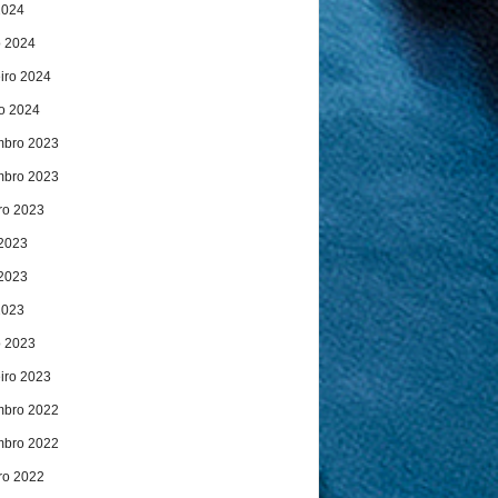
2024
 2024
eiro 2024
ro 2024
bro 2023
bro 2023
ro 2023
 2023
2023
2023
 2023
eiro 2023
bro 2022
bro 2022
ro 2022