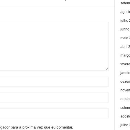
setem
agost
julho
junho
maio 
abril 
março
fever
janei
dezem
novem
outub
setem
agost
julho
egador para a próxima vez que eu comentar.