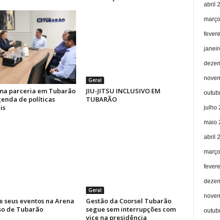
abril 
março
fever
janei
dezem
novem
Geral
rma parceria em Tubarão
JIU-JITSU INCLUSIVO EM
outub
enda de políticas
TUBARÃO
is
julho
maio 
abril 
março
fever
dezem
Geral
novem
 seus eventos na Arena
Gestão da Coorsel Tubarão
so de Tubarão
segue sem interrupções com
outub
vice na presidência