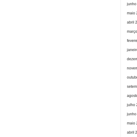
junho
maio 
abril 
março
fever
janei
dezem
novem
outub
setem
agost
julho
junho
maio 
abril 