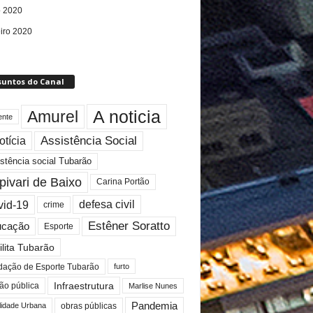
 2020
eiro 2020
suntos do Canal
A noticia
Amurel
ente
Assistência Social
otícia
stência social Tubarão
pivari de Baixo
Carina Portão
id-19
defesa civil
crime
Estêner Soratto
ucação
Esporte
ilita Tubarão
dação de Esporte Tubarão
furto
Infraestrutura
ão pública
Marlise Nunes
Pandemia
lidade Urbana
obras públicas