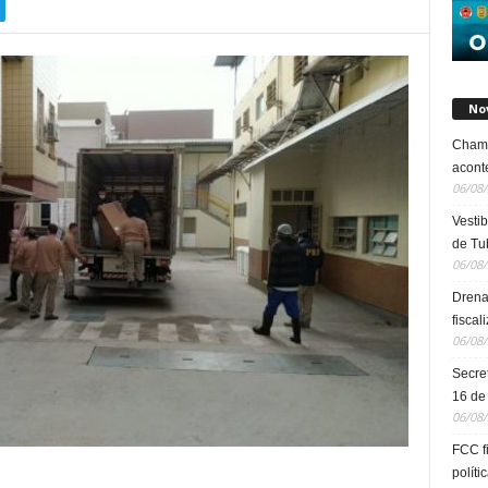
No
Chama
acont
06/08
Vestib
de Tu
06/08
Drena
fiscal
06/08
Secre
16 de
06/08
FCC f
políti