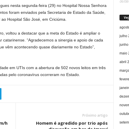
06/08
gues nesta segunda-feira (29) no Hospital Nossa Senhora
tos foram enviados pela Secretaria de Estado da Saúde,
Vej
ao Hospital São José, em Criciúma.
agost
ro, voltou a destacar que a meta do Estado é ampliar o
julho
ar catarinense. “Agradecemos a sinergia e apoio de cada
junho
 que vêm acontecendo quase diariamente no Estado”,
maio 
abril 
ade em UTIs com a abertura de 502 novos leitos em três
março
das pelo coronavírus ocorreram no Estado.
fever
janei
dezem
novem
outub
Próximo artigo
km/h
Homem é agredido por trio após
setem