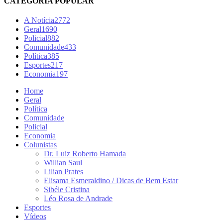
CATEGORIA POPULAR
A Notícia
2772
Geral
1690
Policial
882
Comunidade
433
Política
385
Esportes
217
Economia
197
Home
Geral
Política
Comunidade
Policial
Economia
Colunistas
Dr. Luiz Roberto Hamada
Willian Saul
Lilian Prates
Elisama Esmeraldino / Dicas de Bem Estar
Sibéle Cristina
Léo Rosa de Andrade
Esportes
Vídeos