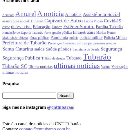
Assuntos do Canal
A noticia
Amurel
Assistência Social
A notícia
Acidente
Capivari de Baixo
Covid-19
assistência social Tubarão
Carina Portão
Estêner Soratto
defesa civil
Educação
Facilita Tubarão
crime
Esporte
Infraestrutura
gestão pública
Fundação de Esporte Tubarão
Marlise Nunes
furto
Pandemia
policia militar
Polícia Militar
policia
Mobilidade Urbana
obras públicas
Prefeitura de Tubarão
Previsão do tempo
Prevenção
processo seletivo
Santa Catarina
Segurança
Saúde pública
saúde
Secretaria de Saúde
Tubarão
Segurança Pública
Tubarao
Tráfico de drogas
ultimas noticias
Tubarão SC
Ultima notícias
Vacinação
Vacina
últimas notícias
Pesquisa
Siga-nos no instagram
@cnttubarao/
Este é o canal de notícias da CNT Tubarão
Contato:
contato@cnttubarao.com.br