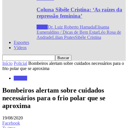
Coluna Sibéle Cristina: ‘As raízes da
repressão feminina’
Todos
Dr. Luiz Roberto Hamada
Elisama
Esmeraldino / Dicas de Bem Estar
Léo Rosa de
Andrade
Lilian Prates
Sibéle Cristina
Esportes
Vídeos
Início
Policial
Bombeiros alertam sobre cuidados necessários para o
frio polar que se aproxima
Policial
Bombeiros alertam sobre cuidados
necessários para o frio polar que se
aproxima
19/08/2020
Facebook