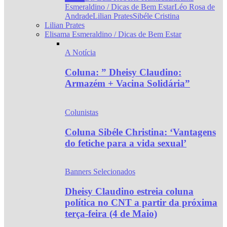
Esmeraldino / Dicas de Bem Estar
Léo Rosa de
Andrade
Lilian Prates
Sibéle Cristina
Lilian Prates
Elisama Esmeraldino / Dicas de Bem Estar
A Notícia
Coluna: ” Dheisy Claudino:
Armazém + Vacina Solidária”
Colunistas
Coluna Sibéle Christina: ‘Vantagens
do fetiche para a vida sexual’
Banners Selecionados
Dheisy Claudino estreia coluna
política no CNT a partir da próxima
terça-feira (4 de Maio)