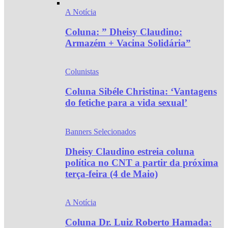
A Notícia
Coluna: ” Dheisy Claudino:
Armazém + Vacina Solidária”
Colunistas
Coluna Sibéle Christina: ‘Vantagens
do fetiche para a vida sexual’
Banners Selecionados
Dheisy Claudino estreia coluna
política no CNT a partir da próxima
terça-feira (4 de Maio)
A Notícia
Coluna Dr. Luiz Roberto Hamada: