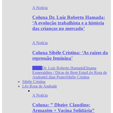
A Notícia
Coluna Dr. Luiz Roberto Hamada:
‘A evolução trabalhista e a história
das crianças no mercado’
A Notícia
Coluna Sibéle Cristina: ‘As raízes da
repressão feminina’
Todos
Dr. Luiz Roberto Hamada
Elisama
Esmeraldino / Dicas de Bem Estar
Léo Rosa de
Andrade
Lilian Prates
Sibéle Cristina
Sibéle Cristina
Léo Rosa de Andrade
A Notícia
Coluna: ” Dheisy Claudino:
Armazém + Vacina Solidária”