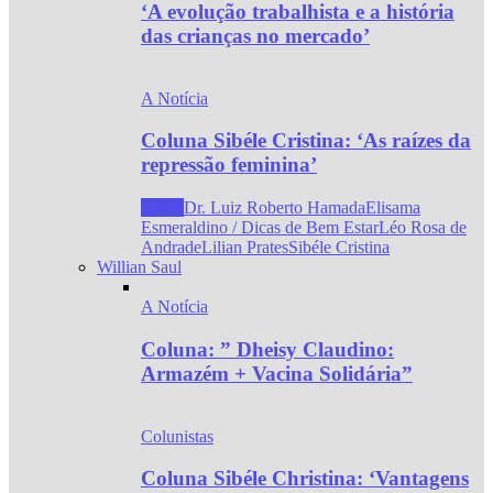
‘A evolução trabalhista e a história
das crianças no mercado’
A Notícia
Coluna Sibéle Cristina: ‘As raízes da
repressão feminina’
Todos
Dr. Luiz Roberto Hamada
Elisama
Esmeraldino / Dicas de Bem Estar
Léo Rosa de
Andrade
Lilian Prates
Sibéle Cristina
Willian Saul
A Notícia
Coluna: ” Dheisy Claudino:
Armazém + Vacina Solidária”
Colunistas
Coluna Sibéle Christina: ‘Vantagens