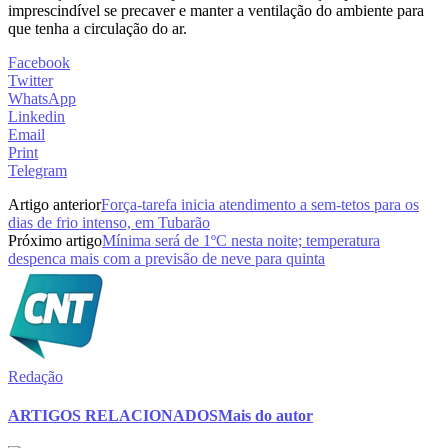
imprescindível se precaver e manter a ventilação do ambiente para
que tenha a circulação do ar.
Facebook
Twitter
WhatsApp
Linkedin
Email
Print
Telegram
Artigo anterior
Força-tarefa inicia atendimento a sem-tetos para os
dias de frio intenso, em Tubarão
Próximo artigo
Mínima será de 1ºC nesta noite; temperatura
despenca mais com a previsão de neve para quinta
Redação
ARTIGOS RELACIONADOS
Mais do autor