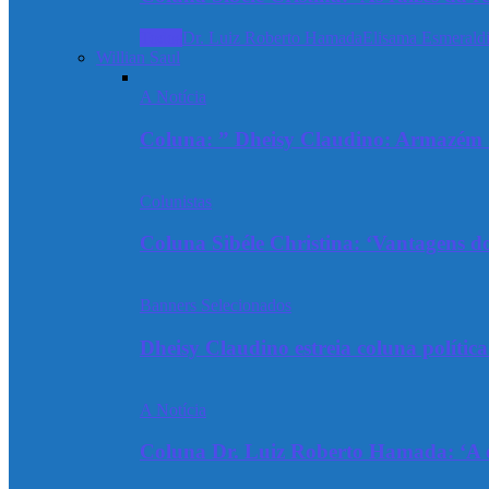
Todos
Dr. Luiz Roberto Hamada
Elisama Esmeraldi
Willian Saul
A Notícia
Coluna: ” Dheisy Claudino: Armazém 
Colunistas
Coluna Sibéle Christina: ‘Vantagens do
Banners Selecionados
Dheisy Claudino estreia coluna polític
A Notícia
Coluna Dr. Luiz Roberto Hamada: ‘A ev