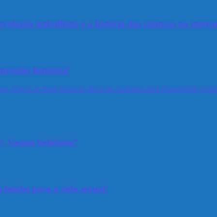
olução trabalhista e a história das crianças no merca
epressão feminina’
no / Dicas de Bem Estar
Léo Rosa de Andrade
Lilian Prates
Sibéle Crist
+ Vacina Solidária”
 fetiche para a vida sexual’