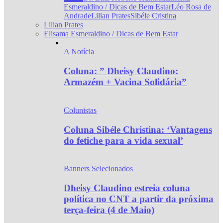
Esmeraldino / Dicas de Bem Estar
Léo Rosa de
Andrade
Lilian Prates
Sibéle Cristina
Lilian Prates
Elisama Esmeraldino / Dicas de Bem Estar
A Notícia
Coluna: ” Dheisy Claudino:
Armazém + Vacina Solidária”
Colunistas
Coluna Sibéle Christina: ‘Vantagens
do fetiche para a vida sexual’
Banners Selecionados
Dheisy Claudino estreia coluna
política no CNT a partir da próxima
terça-feira (4 de Maio)