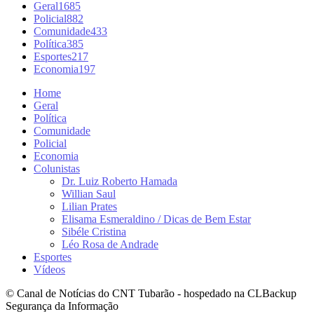
Geral
1685
Policial
882
Comunidade
433
Política
385
Esportes
217
Economia
197
Home
Geral
Política
Comunidade
Policial
Economia
Colunistas
Dr. Luiz Roberto Hamada
Willian Saul
Lilian Prates
Elisama Esmeraldino / Dicas de Bem Estar
Sibéle Cristina
Léo Rosa de Andrade
Esportes
Vídeos
© Canal de Notícias do CNT Tubarão - hospedado na CLBackup
Segurança da Informação