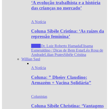
‘A evolução trabalhista e a história
das crianças no mercado’
A Notícia
Coluna Sibéle Cristina: ‘As raízes da
repressão feminina’
Todos
Dr. Luiz Roberto Hamada
Elisama
Esmeraldino / Dicas de Bem Estar
Léo Rosa de
Andrade
Lilian Prates
Sibéle Cristina
Willian Saul
A Notícia
Coluna: ” Dheisy Claudino:
Armazém + Vacina Solidária”
Colunistas
Coluna Sibéle Christina: ‘Vantagens