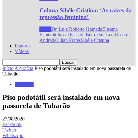
Coluna Sibéle Cristina: ‘As raízes da
repressão feminina’
Todos
Dr. Luiz Roberto Hamada
Elisama
Esmeraldino / Dicas de Bem Estar
Léo Rosa de
Andrade
Lilian Prates
Sibéle Cristina
Esportes
Vídeos
Início
A Notícia
Piso podotátil será instalado em nova passarela de
Tubarão
A Notícia
Piso podotátil será instalado em nova
passarela de Tubarão
27/08/2020
Facebook
Twitter
WhatsApp