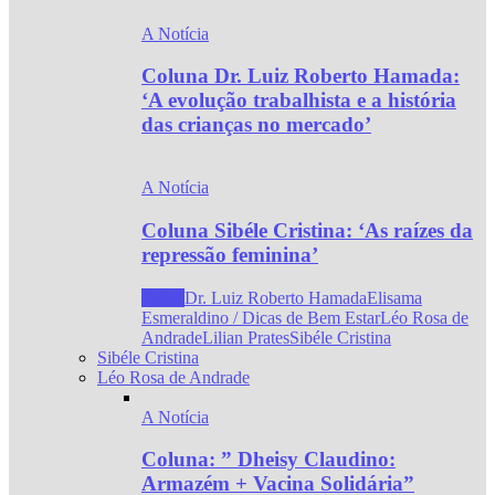
A Notícia
Coluna Dr. Luiz Roberto Hamada:
‘A evolução trabalhista e a história
das crianças no mercado’
A Notícia
Coluna Sibéle Cristina: ‘As raízes da
repressão feminina’
Todos
Dr. Luiz Roberto Hamada
Elisama
Esmeraldino / Dicas de Bem Estar
Léo Rosa de
Andrade
Lilian Prates
Sibéle Cristina
Sibéle Cristina
Léo Rosa de Andrade
A Notícia
Coluna: ” Dheisy Claudino:
Armazém + Vacina Solidária”