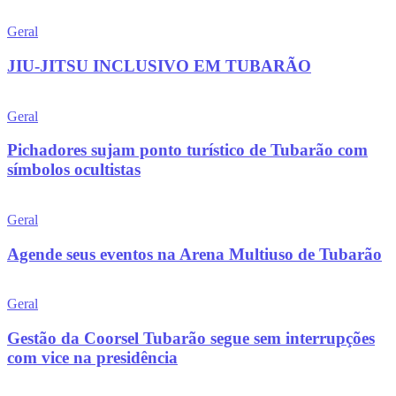
Geral
JIU-JITSU INCLUSIVO EM TUBARÃO
Geral
Pichadores sujam ponto turístico de Tubarão com
símbolos ocultistas
Geral
Agende seus eventos na Arena Multiuso de Tubarão
Geral
Gestão da Coorsel Tubarão segue sem interrupções
com vice na presidência