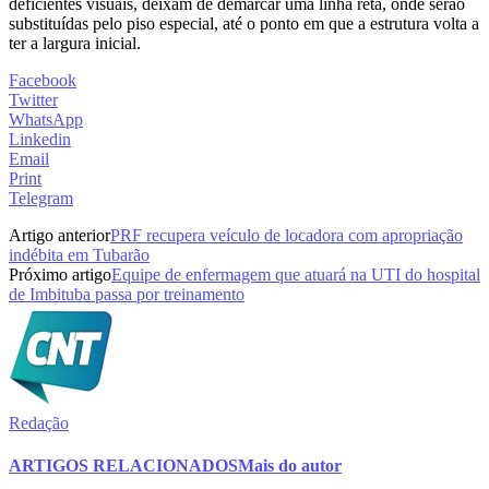
deficientes visuais, deixam de demarcar uma linha reta, onde serão
substituídas pelo piso especial, até o ponto em que a estrutura volta a
ter a largura inicial.
Facebook
Twitter
WhatsApp
Linkedin
Email
Print
Telegram
Artigo anterior
PRF recupera veículo de locadora com apropriação
indébita em Tubarão
Próximo artigo
Equipe de enfermagem que atuará na UTI do hospital
de Imbituba passa por treinamento
Redação
ARTIGOS RELACIONADOS
Mais do autor