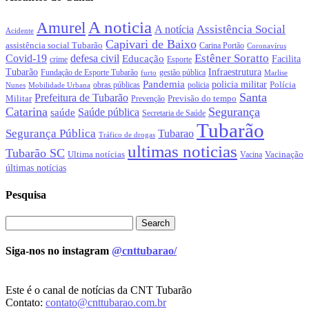
A noticia
Amurel
Assistência Social
A notícia
Acidente
Capivari de Baixo
assistência social Tubarão
Carina Portão
Coronavírus
Estêner Soratto
Covid-19
defesa civil
Educação
Facilita
crime
Esporte
Tubarão
Infraestrutura
gestão pública
Fundação de Esporte Tubarão
Marlise
furto
Pandemia
policia militar
Polícia
policia
Nunes
Mobilidade Urbana
obras públicas
Santa
Prefeitura de Tubarão
Militar
Previsão do tempo
Prevenção
Catarina
Segurança
Saúde pública
saúde
Secretaria de Saúde
Tubarão
Segurança Pública
Tubarao
Tráfico de drogas
ultimas noticias
Tubarão SC
Ultima notícias
Vacinação
Vacina
últimas notícias
Pesquisa
Siga-nos no instagram
@cnttubarao/
Este é o canal de notícias da CNT Tubarão
Contato:
contato@cnttubarao.com.br