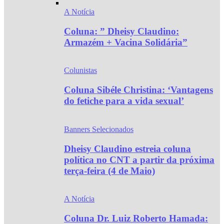
A Notícia
Coluna: ” Dheisy Claudino:
Armazém + Vacina Solidária”
Colunistas
Coluna Sibéle Christina: ‘Vantagens
do fetiche para a vida sexual’
Banners Selecionados
Dheisy Claudino estreia coluna
política no CNT a partir da próxima
terça-feira (4 de Maio)
A Notícia
Coluna Dr. Luiz Roberto Hamada: