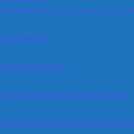
no / Dicas de Bem Estar
Léo Rosa de Andrade
Lilian Prates
Sibéle Crist
+ Vacina Solidária”
 fetiche para a vida sexual’
a no CNT a partir da próxima terça-feira (4 de Maio)
olução trabalhista e a história das crianças no merca