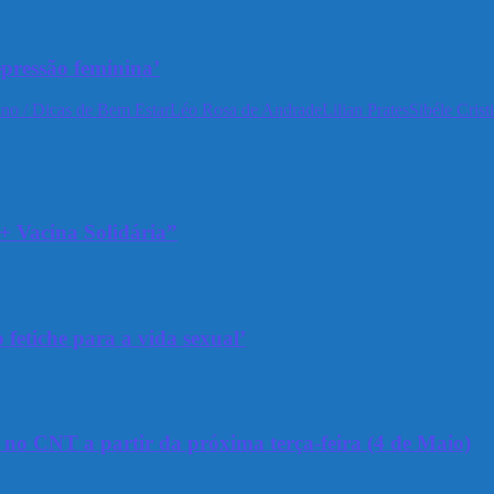
epressão feminina’
no / Dicas de Bem Estar
Léo Rosa de Andrade
Lilian Prates
Sibéle Crist
+ Vacina Solidária”
 fetiche para a vida sexual’
a no CNT a partir da próxima terça-feira (4 de Maio)