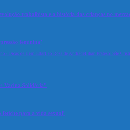
olução trabalhista e a história das crianças no merca
epressão feminina’
no / Dicas de Bem Estar
Léo Rosa de Andrade
Lilian Prates
Sibéle Crist
+ Vacina Solidária”
 fetiche para a vida sexual’