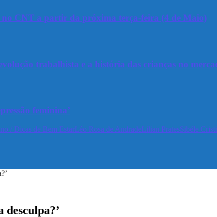
a no CNT a partir da próxima terça-feira (4 de Maio)
olução trabalhista e a história das crianças no merca
epressão feminina’
no / Dicas de Bem Estar
Léo Rosa de Andrade
Lilian Prates
Sibéle Crist
a?’
a desculpa?’