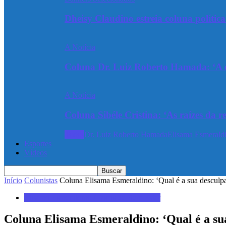
Dheisy Claudino estreia coluna polític
A Notícia
Coluna Dr. Luiz Roberto Hamada: ‘A ev
A Notícia
Coluna Sibéle Cristina: ‘As raízes da r
Todos
Dr. Luiz Roberto Hamada
Elisama Esmeraldi
Esportes
Vídeos
Início
Colunistas
Coluna Elisama Esmeraldino: ‘Qual é a sua desculp
Elisama Esmeraldino / Dicas de Bem Estar
Coluna Elisama Esmeraldino: ‘Qual é a su