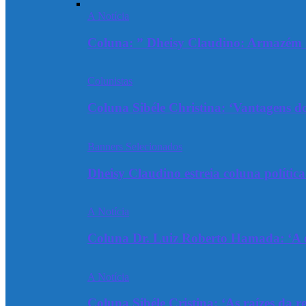
A Notícia
Coluna: ” Dheisy Claudino: Armazém 
Colunistas
Coluna Sibéle Christina: ‘Vantagens do
Banners Selecionados
Dheisy Claudino estreia coluna polític
A Notícia
Coluna Dr. Luiz Roberto Hamada: ‘A ev
A Notícia
Coluna Sibéle Cristina: ‘As raízes da r