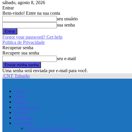
sábado, agosto 8, 2026
Entrar
Bem-vindo! Entre na sua conta
seu usuário
sua senha
Forgot your password? Get help
Politica de Privacidade
Recuperar senha
Recupere sua senha
seu e-mail
Uma senha será enviada por e-mail para você.
CNT Tubarão
Home
Geral
Política
Comunidade
Policial
Economia
Colunistas
Dr. Luiz Roberto Hamada