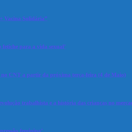
+ Vacina Solidária”
 fetiche para a vida sexual’
a no CNT a partir da próxima terça-feira (4 de Maio)
olução trabalhista e a história das crianças no merca
epressão feminina’