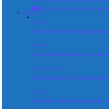
Todos
Dr. Luiz Roberto Hamada
Elisama Esmeraldi
Willian Saul
A Notícia
Coluna: ” Dheisy Claudino: Armazém 
Colunistas
Coluna Sibéle Christina: ‘Vantagens do
Banners Selecionados
Dheisy Claudino estreia coluna polític
A Notícia
Coluna Dr. Luiz Roberto Hamada: ‘A ev