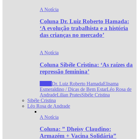
A Notícia
Coluna Dr. Luiz Roberto Hamada:
‘A evolução trabalhista e a história
das crianças no mercado’
A Notícia
Coluna Sibéle Cristina: ‘As raízes da
repressão feminina’
Todos
Dr. Luiz Roberto Hamada
Elisama
Esmeraldino / Dicas de Bem Estar
Léo Rosa de
Andrade
Lilian Prates
Sibéle Cristina
Sibéle Cristina
Léo Rosa de Andrade
A Notícia
Coluna: ” Dheisy Claudino:
Armazém + Vacina Solidária”