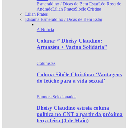
Esmeraldino / Dicas de Bem Estar
Léo Rosa de
Andrade
Lilian Prates
Sibéle Cristina
Lilian Prates
Elisama Esmeraldino / Dicas de Bem Estar
A Notícia
Coluna: ” Dheisy Claudino:
Armazém + Vacina Solidária”
Colunistas
Coluna Sibéle Christina: ‘Vantagens
do fetiche para a vida sexual’
Banners Selecionados
Dheisy Claudino estreia coluna
política no CNT a partir da próxima
terça-feira (4 de Maio)