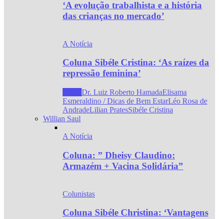
‘A evolução trabalhista e a história
das crianças no mercado’
A Notícia
Coluna Sibéle Cristina: ‘As raízes da
repressão feminina’
Todos
Dr. Luiz Roberto Hamada
Elisama
Esmeraldino / Dicas de Bem Estar
Léo Rosa de
Andrade
Lilian Prates
Sibéle Cristina
Willian Saul
A Notícia
Coluna: ” Dheisy Claudino:
Armazém + Vacina Solidária”
Colunistas
Coluna Sibéle Christina: ‘Vantagens