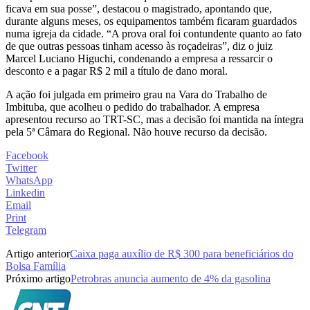
ficava em sua posse”, destacou o magistrado, apontando que,
durante alguns meses, os equipamentos também ficaram guardados
numa igreja da cidade. “A prova oral foi contundente quanto ao fato
de que outras pessoas tinham acesso às roçadeiras”, diz o juiz
Marcel Luciano Higuchi, condenando a empresa a ressarcir o
desconto e a pagar R$ 2 mil a título de dano moral.
A ação foi julgada em primeiro grau na Vara do Trabalho de
Imbituba, que acolheu o pedido do trabalhador. A empresa
apresentou recurso ao TRT-SC, mas a decisão foi mantida na íntegra
pela 5ª Câmara do Regional. Não houve recurso da decisão.
Facebook
Twitter
WhatsApp
Linkedin
Email
Print
Telegram
Artigo anterior
Caixa paga auxílio de R$ 300 para beneficiários do
Bolsa Família
Próximo artigo
Petrobras anuncia aumento de 4% da gasolina