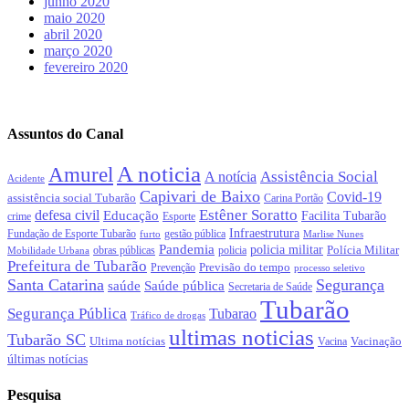
junho 2020
maio 2020
abril 2020
março 2020
fevereiro 2020
Assuntos do Canal
A noticia
Amurel
Assistência Social
A notícia
Acidente
Capivari de Baixo
Covid-19
assistência social Tubarão
Carina Portão
Estêner Soratto
defesa civil
Educação
Facilita Tubarão
crime
Esporte
Infraestrutura
gestão pública
Fundação de Esporte Tubarão
Marlise Nunes
furto
Pandemia
policia militar
Polícia Militar
policia
Mobilidade Urbana
obras públicas
Prefeitura de Tubarão
Previsão do tempo
Prevenção
processo seletivo
Santa Catarina
Segurança
Saúde pública
saúde
Secretaria de Saúde
Tubarão
Segurança Pública
Tubarao
Tráfico de drogas
ultimas noticias
Tubarão SC
Ultima notícias
Vacinação
Vacina
últimas notícias
Pesquisa