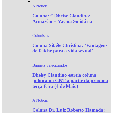
A Notícia
Coluna: ” Dheisy Claudino:
Armazém + Vacina Solidária”
Colunistas
Coluna Sibéle Christina: ‘Vantagens
do fetiche para a vida sexual’
Banners Selecionados
Dheisy Claudino estreia coluna
política no CNT a partir da próxima
terça-feira (4 de Maio)
A Notícia
Coluna Dr. Luiz Roberto Hamada: