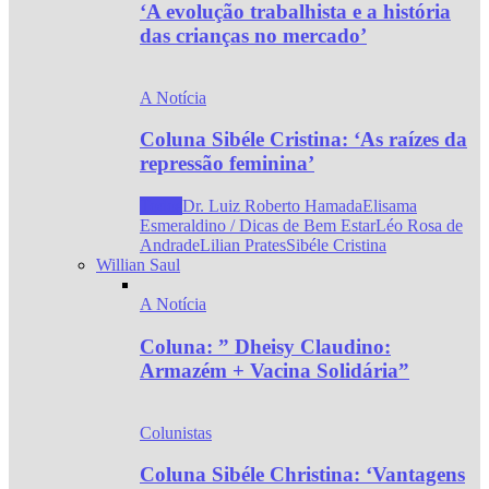
‘A evolução trabalhista e a história
das crianças no mercado’
A Notícia
Coluna Sibéle Cristina: ‘As raízes da
repressão feminina’
Todos
Dr. Luiz Roberto Hamada
Elisama
Esmeraldino / Dicas de Bem Estar
Léo Rosa de
Andrade
Lilian Prates
Sibéle Cristina
Willian Saul
A Notícia
Coluna: ” Dheisy Claudino:
Armazém + Vacina Solidária”
Colunistas
Coluna Sibéle Christina: ‘Vantagens