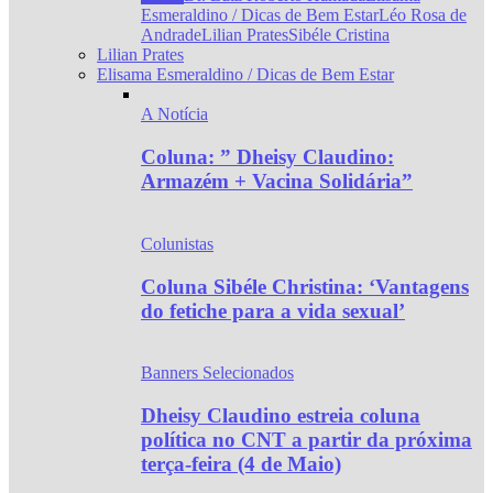
Esmeraldino / Dicas de Bem Estar
Léo Rosa de
Andrade
Lilian Prates
Sibéle Cristina
Lilian Prates
Elisama Esmeraldino / Dicas de Bem Estar
A Notícia
Coluna: ” Dheisy Claudino:
Armazém + Vacina Solidária”
Colunistas
Coluna Sibéle Christina: ‘Vantagens
do fetiche para a vida sexual’
Banners Selecionados
Dheisy Claudino estreia coluna
política no CNT a partir da próxima
terça-feira (4 de Maio)