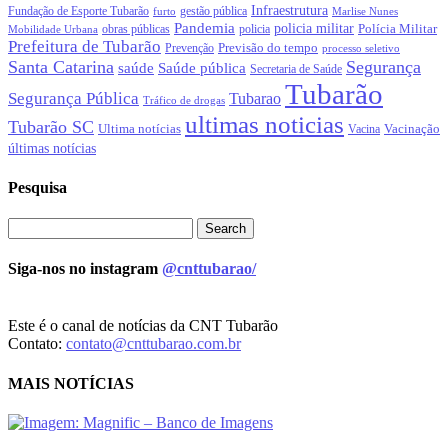
Infraestrutura
gestão pública
Fundação de Esporte Tubarão
Marlise Nunes
furto
Pandemia
policia militar
Polícia Militar
policia
Mobilidade Urbana
obras públicas
Prefeitura de Tubarão
Previsão do tempo
Prevenção
processo seletivo
Santa Catarina
Segurança
Saúde pública
saúde
Secretaria de Saúde
Tubarão
Segurança Pública
Tubarao
Tráfico de drogas
ultimas noticias
Tubarão SC
Ultima notícias
Vacinação
Vacina
últimas notícias
Pesquisa
Siga-nos no instagram
@cnttubarao/
Este é o canal de notícias da CNT Tubarão
Contato:
contato@cnttubarao.com.br
MAIS NOTÍCIAS