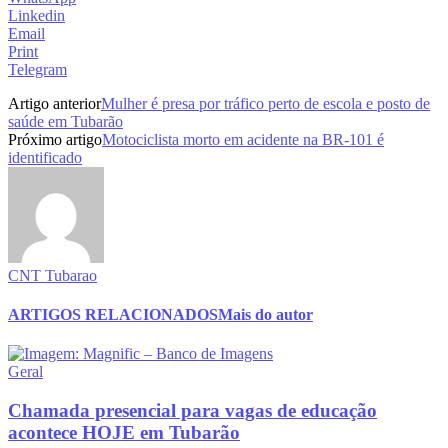
Linkedin
Email
Print
Telegram
Artigo anterior
Mulher é presa por tráfico perto de escola e posto de
saúde em Tubarão
Próximo artigo
Motociclista morto em acidente na BR-101 é
identificado
CNT Tubarao
ARTIGOS RELACIONADOS
Mais do autor
Geral
Chamada presencial para vagas de educação
acontece HOJE em Tubarão