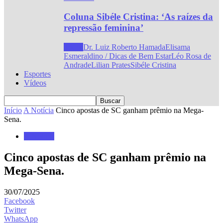
Coluna Sibéle Cristina: ‘As raízes da
repressão feminina’
Todos
Dr. Luiz Roberto Hamada
Elisama
Esmeraldino / Dicas de Bem Estar
Léo Rosa de
Andrade
Lilian Prates
Sibéle Cristina
Esportes
Vídeos
Início
A Notícia
Cinco apostas de SC ganham prêmio na Mega-
Sena.
A Notícia
Cinco apostas de SC ganham prêmio na
Mega-Sena.
30/07/2025
Facebook
Twitter
WhatsApp