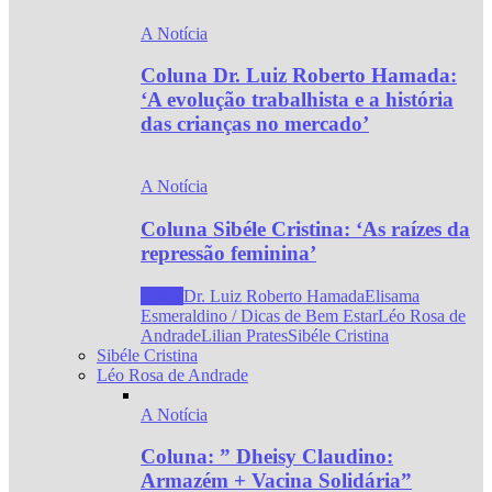
A Notícia
Coluna Dr. Luiz Roberto Hamada:
‘A evolução trabalhista e a história
das crianças no mercado’
A Notícia
Coluna Sibéle Cristina: ‘As raízes da
repressão feminina’
Todos
Dr. Luiz Roberto Hamada
Elisama
Esmeraldino / Dicas de Bem Estar
Léo Rosa de
Andrade
Lilian Prates
Sibéle Cristina
Sibéle Cristina
Léo Rosa de Andrade
A Notícia
Coluna: ” Dheisy Claudino:
Armazém + Vacina Solidária”