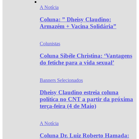
A Notícia
Coluna: ” Dheisy Claudino:
Armazém + Vacina Solidária”
Colunistas
Coluna Sibéle Christina: ‘Vantagens
do fetiche para a vida sexual’
Banners Selecionados
Dheisy Claudino estreia coluna
política no CNT a partir da próxima
terça-feira (4 de Maio)
A Notícia
Coluna Dr. Luiz Roberto Hamada: