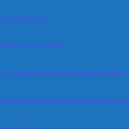
+ Vacina Solidária”
 fetiche para a vida sexual’
a no CNT a partir da próxima terça-feira (4 de Maio)
olução trabalhista e a história das crianças no merca
epressão feminina’