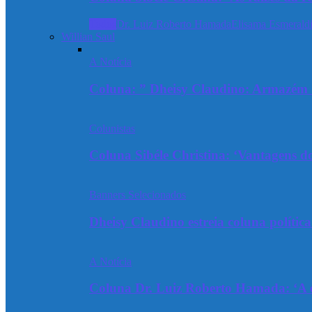
Todos
Dr. Luiz Roberto Hamada
Elisama Esmeraldi
Willian Saul
A Notícia
Coluna: ” Dheisy Claudino: Armazém 
Colunistas
Coluna Sibéle Christina: ‘Vantagens do
Banners Selecionados
Dheisy Claudino estreia coluna polític
A Notícia
Coluna Dr. Luiz Roberto Hamada: ‘A ev