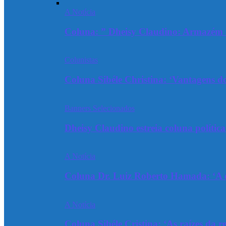
A Notícia
Coluna: ” Dheisy Claudino: Armazém 
Colunistas
Coluna Sibéle Christina: ‘Vantagens do
Banners Selecionados
Dheisy Claudino estreia coluna polític
A Notícia
Coluna Dr. Luiz Roberto Hamada: ‘A ev
A Notícia
Coluna Sibéle Cristina: ‘As raízes da r