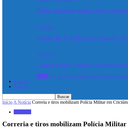
Dheisy Claudino estreia coluna polític
A Notícia
Coluna Dr. Luiz Roberto Hamada: ‘A ev
A Notícia
Coluna Sibéle Cristina: ‘As raízes da r
Todos
Dr. Luiz Roberto Hamada
Elisama Esmeraldi
Esportes
Vídeos
Início
A Notícia
Correria e tiros mobilizam Polícia Militar em Criciúm
A Notícia
Correria e tiros mobilizam Polícia Milita