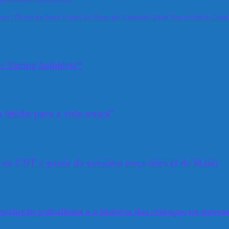
no / Dicas de Bem Estar
Léo Rosa de Andrade
Lilian Prates
Sibéle Crist
+ Vacina Solidária”
 fetiche para a vida sexual’
a no CNT a partir da próxima terça-feira (4 de Maio)
olução trabalhista e a história das crianças no merca