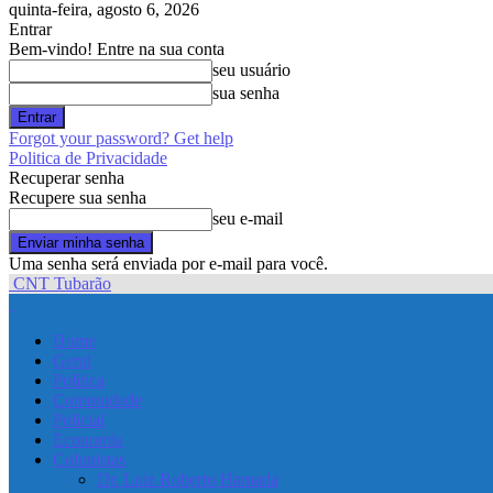
quinta-feira, agosto 6, 2026
Entrar
Bem-vindo! Entre na sua conta
seu usuário
sua senha
Forgot your password? Get help
Politica de Privacidade
Recuperar senha
Recupere sua senha
seu e-mail
Uma senha será enviada por e-mail para você.
CNT Tubarão
Home
Geral
Política
Comunidade
Policial
Economia
Colunistas
Dr. Luiz Roberto Hamada