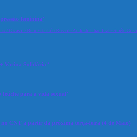
epressão feminina’
no / Dicas de Bem Estar
Léo Rosa de Andrade
Lilian Prates
Sibéle Crist
+ Vacina Solidária”
 fetiche para a vida sexual’
a no CNT a partir da próxima terça-feira (4 de Maio)