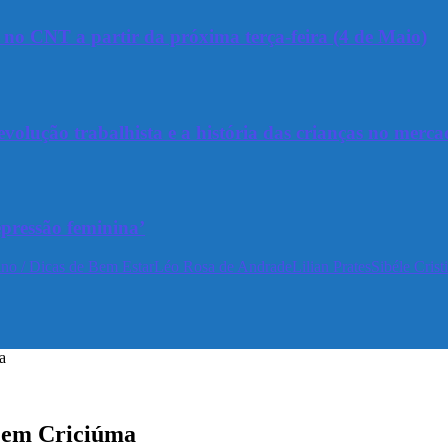
a no CNT a partir da próxima terça-feira (4 de Maio)
olução trabalhista e a história das crianças no merca
epressão feminina’
no / Dicas de Bem Estar
Léo Rosa de Andrade
Lilian Prates
Sibéle Crist
a
r em Criciúma