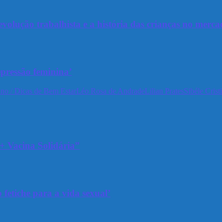
olução trabalhista e a história das crianças no merca
epressão feminina’
no / Dicas de Bem Estar
Léo Rosa de Andrade
Lilian Prates
Sibéle Crist
+ Vacina Solidária”
 fetiche para a vida sexual’