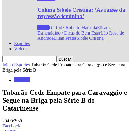
Coluna Sibéle Cristina: ‘As raízes da
repressão feminina’
Todos
Dr. Luiz Roberto Hamada
Elisama
Esmeraldino / Dicas de Bem Estar
Léo Rosa de
Andrade
Lilian Prates
Sibéle Cristina
Esportes
Vídeos
Início
Esportes
Tubarão Cede Empate para Caravaggio e Segue na
Briga pela Série B...
Esportes
Tubarão Cede Empate para Caravaggio e
Segue na Briga pela Série B do
Catarinense
25/05/2026
Facebook