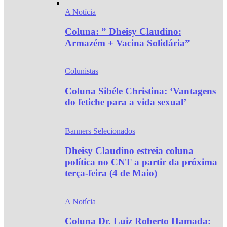
A Notícia
Coluna: ” Dheisy Claudino:
Armazém + Vacina Solidária”
Colunistas
Coluna Sibéle Christina: ‘Vantagens
do fetiche para a vida sexual’
Banners Selecionados
Dheisy Claudino estreia coluna
política no CNT a partir da próxima
terça-feira (4 de Maio)
A Notícia
Coluna Dr. Luiz Roberto Hamada: