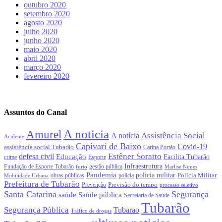
outubro 2020
setembro 2020
agosto 2020
julho 2020
junho 2020
maio 2020
abril 2020
março 2020
fevereiro 2020
Assuntos do Canal
A noticia
Amurel
Assistência Social
A notícia
Acidente
Capivari de Baixo
Covid-19
assistência social Tubarão
Carina Portão
Estêner Soratto
defesa civil
Educação
Facilita Tubarão
crime
Esporte
Infraestrutura
gestão pública
Fundação de Esporte Tubarão
Marlise Nunes
furto
Pandemia
policia militar
Polícia Militar
obras públicas
policia
Mobilidade Urbana
Prefeitura de Tubarão
Previsão do tempo
Prevenção
processo seletivo
Santa Catarina
Segurança
Saúde pública
saúde
Secretaria de Saúde
Tubarão
Segurança Pública
Tubarao
Tráfico de drogas