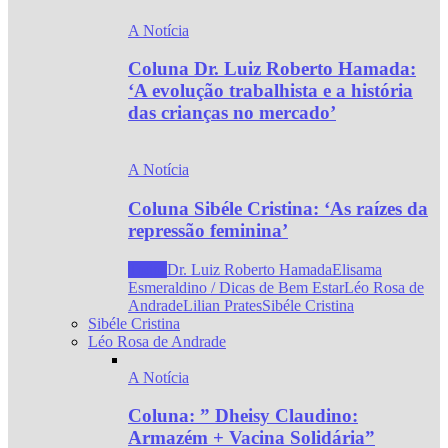
A Notícia
Coluna Dr. Luiz Roberto Hamada:
‘A evolução trabalhista e a história
das crianças no mercado’
A Notícia
Coluna Sibéle Cristina: ‘As raízes da
repressão feminina’
Todos
Dr. Luiz Roberto Hamada
Elisama
Esmeraldino / Dicas de Bem Estar
Léo Rosa de
Andrade
Lilian Prates
Sibéle Cristina
Sibéle Cristina
Léo Rosa de Andrade
A Notícia
Coluna: ” Dheisy Claudino:
Armazém + Vacina Solidária”