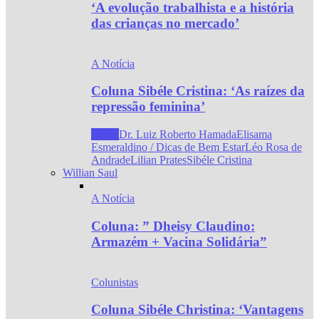
‘A evolução trabalhista e a história
das crianças no mercado’
A Notícia
Coluna Sibéle Cristina: ‘As raízes da
repressão feminina’
Todos
Dr. Luiz Roberto Hamada
Elisama
Esmeraldino / Dicas de Bem Estar
Léo Rosa de
Andrade
Lilian Prates
Sibéle Cristina
Willian Saul
A Notícia
Coluna: ” Dheisy Claudino:
Armazém + Vacina Solidária”
Colunistas
Coluna Sibéle Christina: ‘Vantagens