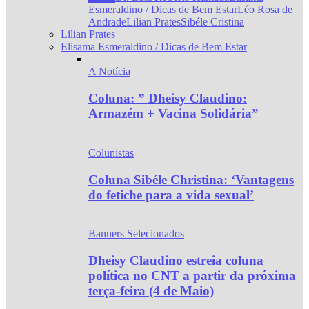
Esmeraldino / Dicas de Bem Estar
Léo Rosa de
Andrade
Lilian Prates
Sibéle Cristina
Lilian Prates
Elisama Esmeraldino / Dicas de Bem Estar
A Notícia
Coluna: ” Dheisy Claudino:
Armazém + Vacina Solidária”
Colunistas
Coluna Sibéle Christina: ‘Vantagens
do fetiche para a vida sexual’
Banners Selecionados
Dheisy Claudino estreia coluna
política no CNT a partir da próxima
terça-feira (4 de Maio)