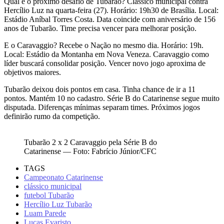
Qual é o próximo desafio de Tubarão? Clássico municipal contra
Hercílio Luz na quarta-feira (27). Horário: 19h30 de Brasília. Local:
Estádio Aníbal Torres Costa. Data coincide com aniversário de 156
anos de Tubarão. Time precisa vencer para melhorar posição.
E o Caravaggio? Recebe o Nação no mesmo dia. Horário: 19h.
Local: Estádio da Montanha em Nova Veneza. Caravaggio como
líder buscará consolidar posição. Vencer novo jogo aproxima de
objetivos maiores.
Tubarão deixou dois pontos em casa. Tinha chance de ir a 11
pontos. Mantém 10 no cadastro. Série B do Catarinense segue muito
disputada. Diferenças mínimas separam times. Próximos jogos
definirão rumo da competição.
Tubarão 2 x 2 Caravaggio pela Série B do
Catarinense — Foto: Fabrício Júnior/CFC
TAGS
Campeonato Catarinense
clássico municipal
futebol Tubarão
Hercílio Luz Tubarão
Luam Parede
Lucas Evaristo