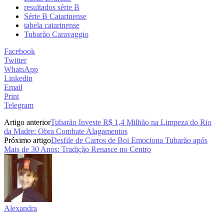
resultados série B
Série B Catarinense
tabela catarinense
Tubarão Caravaggio
Facebook
Twitter
WhatsApp
Linkedin
Email
Print
Telegram
Artigo anterior
Tubarão Investe R$ 1,4 Milhão na Limpeza do Rio
da Madre: Obra Combate Alagamentos
Próximo artigo
Desfile de Carros de Boi Emociona Tubarão após
Mais de 30 Anos: Tradição Renasce no Centro
Alexandra