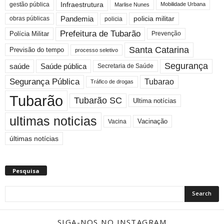
Infraestrutura
gestão pública
Mobilidade Urbana
Marlise Nunes
Pandemia
obras públicas
policia militar
policia
Prefeitura de Tubarão
Polícia Militar
Prevenção
Santa Catarina
Previsão do tempo
processo seletivo
Segurança
saúde
Saúde pública
Secretaria de Saúde
Segurança Pública
Tubarao
Tráfico de drogas
Tubarão
Tubarão SC
Ultima notícias
ultimas noticias
Vacinação
Vacina
últimas notícias
Pesquisa
SIGA-NOS NO INSTAGRAM