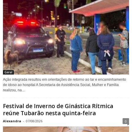
Geral
Ação integrada resultou em orientações de retorno ao lar e encaminhamento
de idoso ao hospital A Secretaria de Assistência Social, Mulher e Família
realizou, na...
Festival de Inverno de Ginástica Rítmica
reúne Tubarão nesta quinta-feira
Alexandra
-
07/08/2026
0