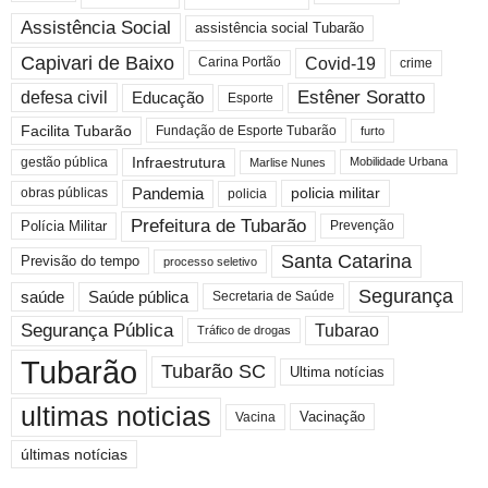
Assistência Social
assistência social Tubarão
Capivari de Baixo
Covid-19
crime
Carina Portão
Estêner Soratto
defesa civil
Educação
Esporte
Facilita Tubarão
Fundação de Esporte Tubarão
furto
Infraestrutura
gestão pública
Mobilidade Urbana
Marlise Nunes
Pandemia
obras públicas
policia militar
policia
Prefeitura de Tubarão
Polícia Militar
Prevenção
Santa Catarina
Previsão do tempo
processo seletivo
Segurança
saúde
Saúde pública
Secretaria de Saúde
Segurança Pública
Tubarao
Tráfico de drogas
Tubarão
Tubarão SC
Ultima notícias
ultimas noticias
Vacinação
Vacina
últimas notícias