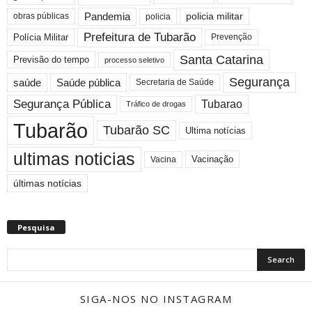
Pandemia
obras públicas
policia militar
policia
Prefeitura de Tubarão
Polícia Militar
Prevenção
Santa Catarina
Previsão do tempo
processo seletivo
Segurança
saúde
Saúde pública
Secretaria de Saúde
Segurança Pública
Tubarao
Tráfico de drogas
Tubarão
Tubarão SC
Ultima notícias
ultimas noticias
Vacinação
Vacina
últimas notícias
Pesquisa
SIGA-NOS NO INSTAGRAM