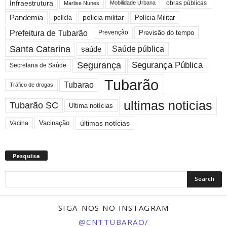
Infraestrutura
Mobilidade Urbana
obras públicas
Marlise Nunes
Pandemia
policia militar
Polícia Militar
policia
Prefeitura de Tubarão
Previsão do tempo
Prevenção
Santa Catarina
saúde
Saúde pública
Segurança
Segurança Pública
Secretaria de Saúde
Tubarão
Tubarao
Tráfico de drogas
ultimas noticias
Tubarão SC
Ultima notícias
últimas notícias
Vacinação
Vacina
Pesquisa
SIGA-NOS NO INSTAGRAM
@CNTTUBARAO/