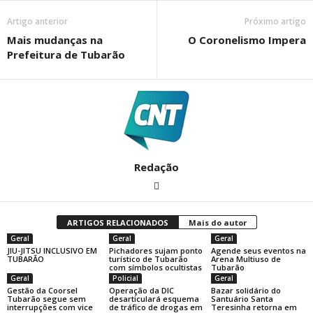
Artigo anterior
Próximo artigo
Mais mudanças na
O Coronelismo Impera
Prefeitura de Tubarão
Redação
ARTIGOS RELACIONADOS
Mais do autor
Geral
Geral
Geral
JIU-JITSU INCLUSIVO EM
Pichadores sujam ponto
Agende seus eventos na
TUBARÃO
turístico de Tubarão
Arena Multiuso de
com símbolos ocultistas
Tubarão
Geral
Policial
Geral
Gestão da Coorsel
Operação da DIC
Bazar solidário do
Tubarão segue sem
desarticulará esquema
Santuário Santa
interrupções com vice
de tráfico de drogas em
Teresinha retorna em