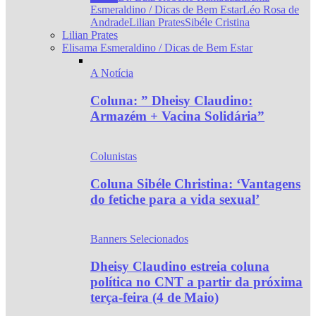
Esmeraldino / Dicas de Bem Estar
Léo Rosa de
Andrade
Lilian Prates
Sibéle Cristina
Lilian Prates
Elisama Esmeraldino / Dicas de Bem Estar
A Notícia
Coluna: ” Dheisy Claudino:
Armazém + Vacina Solidária”
Colunistas
Coluna Sibéle Christina: ‘Vantagens
do fetiche para a vida sexual’
Banners Selecionados
Dheisy Claudino estreia coluna
política no CNT a partir da próxima
terça-feira (4 de Maio)