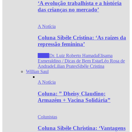
‘A evolução trabalhista e a história
das crianças no mercado’
A Notícia
Coluna Sibéle Cristina: ‘As raízes da
repressão feminina’
Todos
Dr. Luiz Roberto Hamada
Elisama
Esmeraldino / Dicas de Bem Estar
Léo Rosa de
Andrade
Lilian Prates
Sibéle Cristina
Willian Saul
A Notícia
Coluna: ” Dheisy Claudino:
Armazém + Vacina Solidária”
Colunistas
Coluna Sibéle Christina: ‘Vantagens