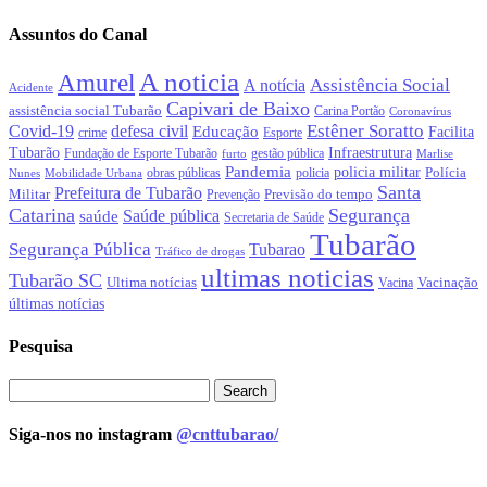
Assuntos do Canal
A noticia
Amurel
Assistência Social
A notícia
Acidente
Capivari de Baixo
assistência social Tubarão
Carina Portão
Coronavírus
Estêner Soratto
Covid-19
defesa civil
Educação
Facilita
crime
Esporte
Tubarão
Infraestrutura
gestão pública
Fundação de Esporte Tubarão
Marlise
furto
Pandemia
policia militar
Polícia
policia
Nunes
Mobilidade Urbana
obras públicas
Santa
Prefeitura de Tubarão
Militar
Previsão do tempo
Prevenção
Catarina
Segurança
Saúde pública
saúde
Secretaria de Saúde
Tubarão
Segurança Pública
Tubarao
Tráfico de drogas
ultimas noticias
Tubarão SC
Ultima notícias
Vacinação
Vacina
últimas notícias
Pesquisa
Siga-nos no instagram
@cnttubarao/