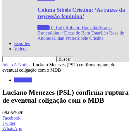
Coluna Sibéle Cristina: ‘As raízes da
repressão feminina’
Todos
Dr. Luiz Roberto Hamada
Elisama
Esmeraldino / Dicas de Bem Estar
Léo Rosa de
Andrade
Lilian Prates
Sibéle Cristina
Esportes
Vídeos
Início
A Notícia
Luciano Menezes (PSL) confirma ruptura de
eventual coligação com o MDB
A Notícia
Luciano Menezes (PSL) confirma ruptura
de eventual coligação com o MDB
08/05/2020
Facebook
Twitter
WhatsApp