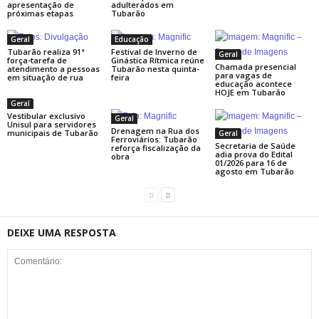
apresentação de
adulterados em
próximas etapas
Tubarão
Geral
Educação
Tubarão realiza 91ª
Festival de Inverno de
Geral
força-tarefa de
Ginástica Rítmica reúne
Chamada presencial
atendimento a pessoas
Tubarão nesta quinta-
para vagas de
em situação de rua
feira
educação acontece
HOJE em Tubarão
Geral
Vestibular exclusivo
Geral
Unisul para servidores
Drenagem na Rua dos
municipais de Tubarão
Geral
Ferroviários: Tubarão
Secretaria de Saúde
reforça fiscalização da
adia prova do Edital
obra
01/2026 para 16 de
agosto em Tubarão
DEIXE UMA RESPOSTA