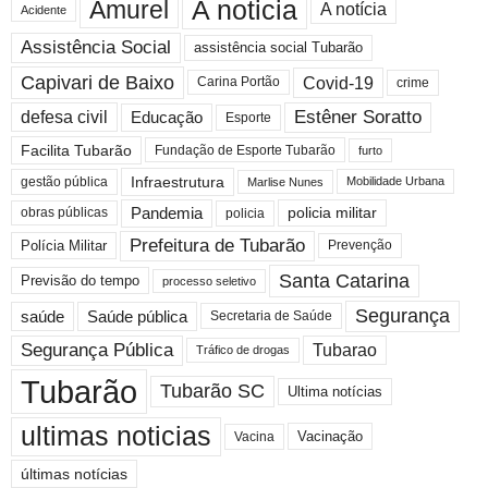
A noticia
Amurel
A notícia
Acidente
Assistência Social
assistência social Tubarão
Capivari de Baixo
Covid-19
crime
Carina Portão
Estêner Soratto
defesa civil
Educação
Esporte
Facilita Tubarão
Fundação de Esporte Tubarão
furto
Infraestrutura
gestão pública
Mobilidade Urbana
Marlise Nunes
Pandemia
obras públicas
policia militar
policia
Prefeitura de Tubarão
Polícia Militar
Prevenção
Santa Catarina
Previsão do tempo
processo seletivo
Segurança
saúde
Saúde pública
Secretaria de Saúde
Segurança Pública
Tubarao
Tráfico de drogas
Tubarão
Tubarão SC
Ultima notícias
ultimas noticias
Vacinação
Vacina
últimas notícias