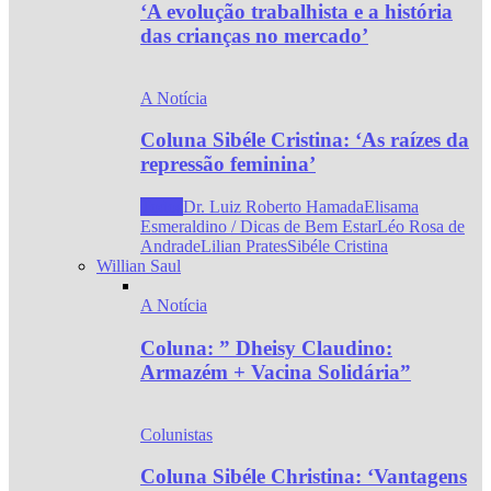
‘A evolução trabalhista e a história
das crianças no mercado’
A Notícia
Coluna Sibéle Cristina: ‘As raízes da
repressão feminina’
Todos
Dr. Luiz Roberto Hamada
Elisama
Esmeraldino / Dicas de Bem Estar
Léo Rosa de
Andrade
Lilian Prates
Sibéle Cristina
Willian Saul
A Notícia
Coluna: ” Dheisy Claudino:
Armazém + Vacina Solidária”
Colunistas
Coluna Sibéle Christina: ‘Vantagens