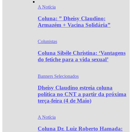
A Notícia
Coluna: ” Dheisy Claudino:
Armazém + Vacina Solidária”
Colunistas
Coluna Sibéle Christina: ‘Vantagens
do fetiche para a vida sexual’
Banners Selecionados
Dheisy Claudino estreia coluna
política no CNT a partir da próxima
terça-feira (4 de Maio)
A Notícia
Coluna Dr. Luiz Roberto Hamada: