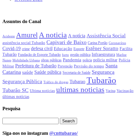
Assuntos do Canal
A noticia
Amurel
Assistência Social
A notícia
Acidente
Capivari de Baixo
assistência social Tubarão
Carina Portão
Coronavírus
Estêner Soratto
Covid-19
defesa civil
Educação
Facilita
crime
Esporte
Tubarão
Infraestrutura
gestão pública
Fundação de Esporte Tubarão
Marlise
furto
Pandemia
policia militar
Polícia
policia
Nunes
Mobilidade Urbana
obras públicas
Santa
Prefeitura de Tubarão
Militar
Previsão do tempo
Prevenção
Catarina
Segurança
Saúde pública
saúde
Secretaria de Saúde
Tubarão
Segurança Pública
Tubarao
Tráfico de drogas
ultimas noticias
Tubarão SC
Ultima notícias
Vacinação
Vacina
últimas notícias
Pesquisa
Siga-nos no instagram
@cnttubarao/