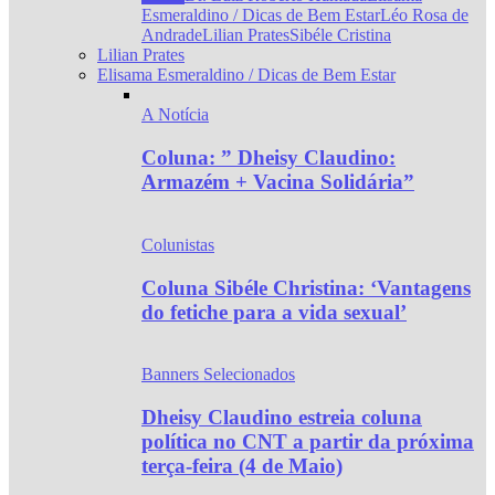
Esmeraldino / Dicas de Bem Estar
Léo Rosa de
Andrade
Lilian Prates
Sibéle Cristina
Lilian Prates
Elisama Esmeraldino / Dicas de Bem Estar
A Notícia
Coluna: ” Dheisy Claudino:
Armazém + Vacina Solidária”
Colunistas
Coluna Sibéle Christina: ‘Vantagens
do fetiche para a vida sexual’
Banners Selecionados
Dheisy Claudino estreia coluna
política no CNT a partir da próxima
terça-feira (4 de Maio)