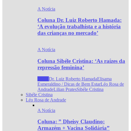
A Notícia
Coluna Dr. Luiz Roberto Hamada:
‘A evolução trabalhista e a história
das crianças no mercado’
A Notícia
Coluna Sibéle Cristina: ‘As raízes da
repressão feminina’
Todos
Dr. Luiz Roberto Hamada
Elisama
Esmeraldino / Dicas de Bem Estar
Léo Rosa de
Andrade
Lilian Prates
Sibéle Cristina
Sibéle Cristina
Léo Rosa de Andrade
A Notícia
Coluna: ” Dheisy Claudino:
Armazém + Vacina Solidária”