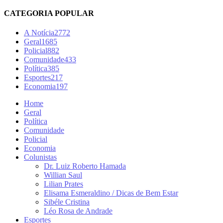
CATEGORIA POPULAR
A Notícia
2772
Geral
1685
Policial
882
Comunidade
433
Política
385
Esportes
217
Economia
197
Home
Geral
Política
Comunidade
Policial
Economia
Colunistas
Dr. Luiz Roberto Hamada
Willian Saul
Lilian Prates
Elisama Esmeraldino / Dicas de Bem Estar
Sibéle Cristina
Léo Rosa de Andrade
Esportes