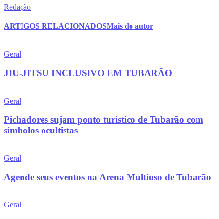
Redação
ARTIGOS RELACIONADOS
Mais do autor
Geral
JIU-JITSU INCLUSIVO EM TUBARÃO
Geral
Pichadores sujam ponto turístico de Tubarão com
símbolos ocultistas
Geral
Agende seus eventos na Arena Multiuso de Tubarão
Geral