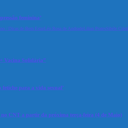
epressão feminina’
no / Dicas de Bem Estar
Léo Rosa de Andrade
Lilian Prates
Sibéle Crist
+ Vacina Solidária”
 fetiche para a vida sexual’
a no CNT a partir da próxima terça-feira (4 de Maio)