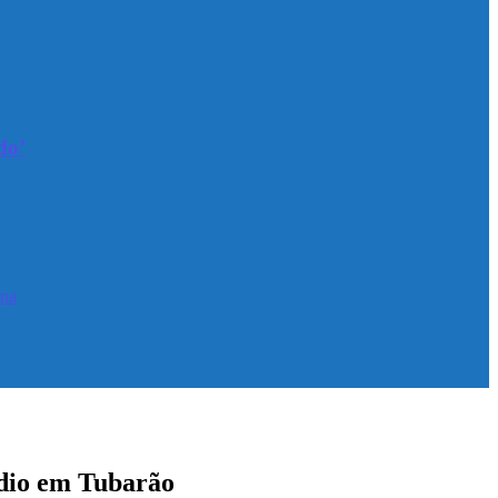
do’
ina
ídio em Tubarão