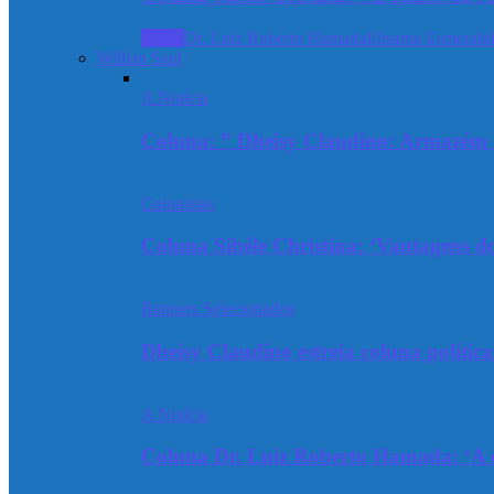
Todos
Dr. Luiz Roberto Hamada
Elisama Esmeraldi
Willian Saul
A Notícia
Coluna: ” Dheisy Claudino: Armazém 
Colunistas
Coluna Sibéle Christina: ‘Vantagens do
Banners Selecionados
Dheisy Claudino estreia coluna polític
A Notícia
Coluna Dr. Luiz Roberto Hamada: ‘A ev