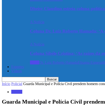
Dheisy Claudino estreia coluna polític
A Notícia
Coluna Dr. Luiz Roberto Hamada: ‘A ev
A Notícia
Coluna Sibéle Cristina: ‘As raízes da r
Todos
Dr. Luiz Roberto Hamada
Elisama Esmeraldi
Esportes
Vídeos
Início
Policial
Guarda Municipal e Polícia Civil prendem homem conde
Policial
Guarda Municipal e Polícia Civil prende