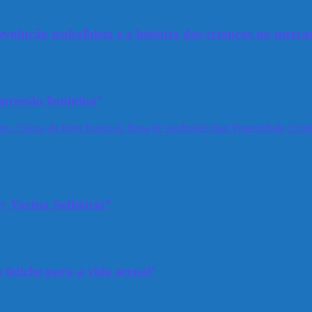
olução trabalhista e a história das crianças no merca
epressão feminina’
no / Dicas de Bem Estar
Léo Rosa de Andrade
Lilian Prates
Sibéle Crist
+ Vacina Solidária”
 fetiche para a vida sexual’