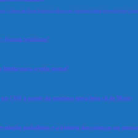
no / Dicas de Bem Estar
Léo Rosa de Andrade
Lilian Prates
Sibéle Crist
+ Vacina Solidária”
 fetiche para a vida sexual’
a no CNT a partir da próxima terça-feira (4 de Maio)
olução trabalhista e a história das crianças no merca