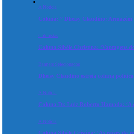
A Notícia
Coluna: ” Dheisy Claudino: Armazém 
Colunistas
Coluna Sibéle Christina: ‘Vantagens do
Banners Selecionados
Dheisy Claudino estreia coluna polític
A Notícia
Coluna Dr. Luiz Roberto Hamada: ‘A ev
A Notícia
Coluna Sibéle Cristina: ‘As raízes da r