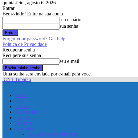
quinta-feira, agosto 6, 2026
Entrar
Bem-vindo! Entre na sua conta
seu usuário
sua senha
Forgot your password? Get help
Politica de Privacidade
Recuperar senha
Recupere sua senha
seu e-mail
Uma senha será enviada por e-mail para você.
CNT Tubarão
Home
Geral
Política
Comunidade
Policial
Economia
Colunistas
Dr. Luiz Roberto Hamada