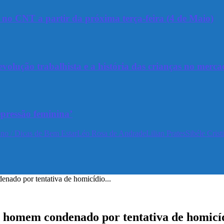
a no CNT a partir da próxima terça-feira (4 de Maio)
olução trabalhista e a história das crianças no merca
epressão feminina’
no / Dicas de Bem Estar
Léo Rosa de Andrade
Lilian Prates
Sibéle Crist
nado por tentativa de homicídio...
m homem condenado por tentativa de homic