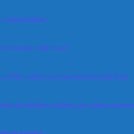
+ Vacina Solidária”
 fetiche para a vida sexual’
a no CNT a partir da próxima terça-feira (4 de Maio)
olução trabalhista e a história das crianças no merca
epressão feminina’