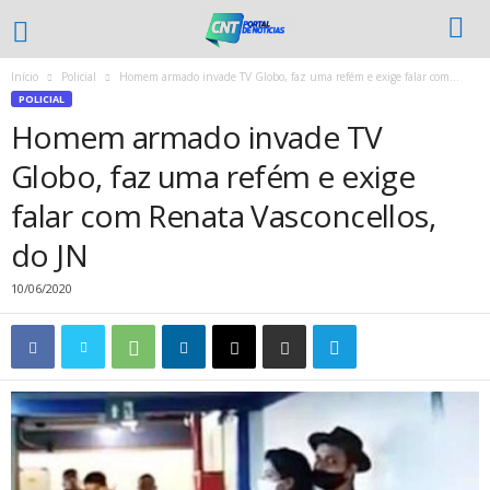
Início
Policial
Homem armado invade TV Globo, faz uma refém e exige falar com...
POLICIAL
Homem armado invade TV
Globo, faz uma refém e exige
falar com Renata Vasconcellos,
do JN
10/06/2020