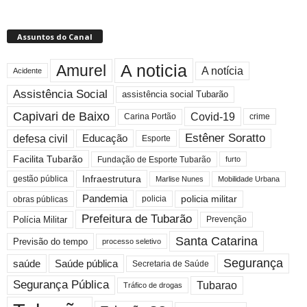
Assuntos do Canal
A noticia
Amurel
A notícia
Acidente
Assistência Social
assistência social Tubarão
Capivari de Baixo
Covid-19
crime
Carina Portão
Estêner Soratto
defesa civil
Educação
Esporte
Facilita Tubarão
Fundação de Esporte Tubarão
furto
Infraestrutura
gestão pública
Mobilidade Urbana
Marlise Nunes
Pandemia
policia militar
policia
obras públicas
Prefeitura de Tubarão
Polícia Militar
Prevenção
Santa Catarina
Previsão do tempo
processo seletivo
Segurança
saúde
Saúde pública
Secretaria de Saúde
Segurança Pública
Tubarao
Tráfico de drogas