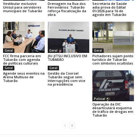
Vestibular exclusivo
Drenagem na Rua dos
Secretaria de Saúde
Unisul para servidores
Ferroviários: Tubarão
adia prova do Edital
municipais de Tubarão
reforça fiscalização da
01/2026 para 16 de
obra
agosto em Tubarão
Geral
Geral
Geral
FCC firma parceria em
JIU-JITSU INCLUSIVO EM
Pichadores sujam ponto
Tubarão com agenda
TUBARÃO
turístico de Tubarão
de políticas culturais
com símbolos ocultistas
Geral
Geral
Agende seus eventos na
Gestão da Coorsel
Arena Multiuso de
Tubarão segue sem
Tubarão
interrupções com vice
na presidência
Policial
Operação da DIC
desarticulará esquema
de tráfico de drogas em
Tubarão