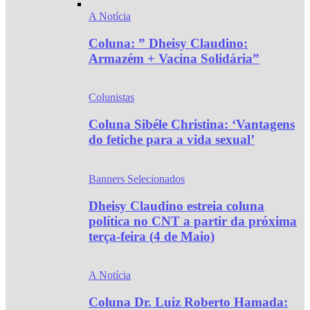
A Notícia
Coluna: ” Dheisy Claudino:
Armazém + Vacina Solidária”
Colunistas
Coluna Sibéle Christina: ‘Vantagens
do fetiche para a vida sexual’
Banners Selecionados
Dheisy Claudino estreia coluna
política no CNT a partir da próxima
terça-feira (4 de Maio)
A Notícia
Coluna Dr. Luiz Roberto Hamada: