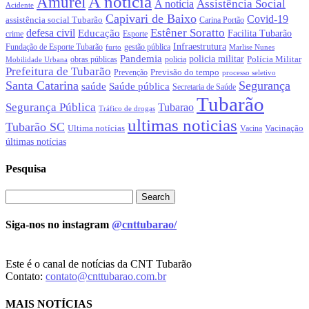
A noticia
Amurel
Assistência Social
A notícia
Acidente
Capivari de Baixo
Covid-19
assistência social Tubarão
Carina Portão
Estêner Soratto
defesa civil
Educação
Facilita Tubarão
crime
Esporte
Infraestrutura
gestão pública
Fundação de Esporte Tubarão
Marlise Nunes
furto
Pandemia
policia militar
Polícia Militar
obras públicas
policia
Mobilidade Urbana
Prefeitura de Tubarão
Previsão do tempo
Prevenção
processo seletivo
Santa Catarina
Segurança
Saúde pública
saúde
Secretaria de Saúde
Tubarão
Segurança Pública
Tubarao
Tráfico de drogas
ultimas noticias
Tubarão SC
Ultima notícias
Vacinação
Vacina
últimas notícias
Pesquisa
Siga-nos no instagram
@cnttubarao/
Este é o canal de notícias da CNT Tubarão
Contato:
contato@cnttubarao.com.br
MAIS NOTÍCIAS