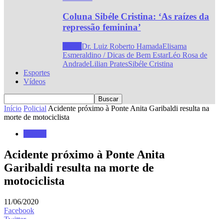
Coluna Sibéle Cristina: ‘As raízes da
repressão feminina’
Todos
Dr. Luiz Roberto Hamada
Elisama
Esmeraldino / Dicas de Bem Estar
Léo Rosa de
Andrade
Lilian Prates
Sibéle Cristina
Esportes
Vídeos
Início
Policial
Acidente próximo à Ponte Anita Garibaldi resulta na
morte de motociclista
Policial
Acidente próximo à Ponte Anita
Garibaldi resulta na morte de
motociclista
11/06/2020
Facebook