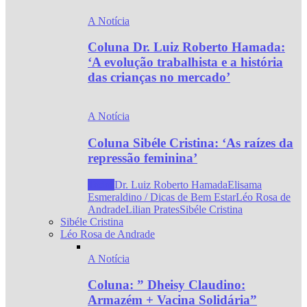
A Notícia
Coluna Dr. Luiz Roberto Hamada:
‘A evolução trabalhista e a história
das crianças no mercado’
A Notícia
Coluna Sibéle Cristina: ‘As raízes da
repressão feminina’
Todos
Dr. Luiz Roberto Hamada
Elisama
Esmeraldino / Dicas de Bem Estar
Léo Rosa de
Andrade
Lilian Prates
Sibéle Cristina
Sibéle Cristina
Léo Rosa de Andrade
A Notícia
Coluna: ” Dheisy Claudino:
Armazém + Vacina Solidária”