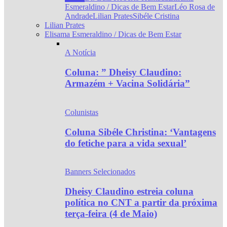
Esmeraldino / Dicas de Bem Estar
Léo Rosa de
Andrade
Lilian Prates
Sibéle Cristina
Lilian Prates
Elisama Esmeraldino / Dicas de Bem Estar
A Notícia
Coluna: ” Dheisy Claudino:
Armazém + Vacina Solidária”
Colunistas
Coluna Sibéle Christina: ‘Vantagens
do fetiche para a vida sexual’
Banners Selecionados
Dheisy Claudino estreia coluna
política no CNT a partir da próxima
terça-feira (4 de Maio)