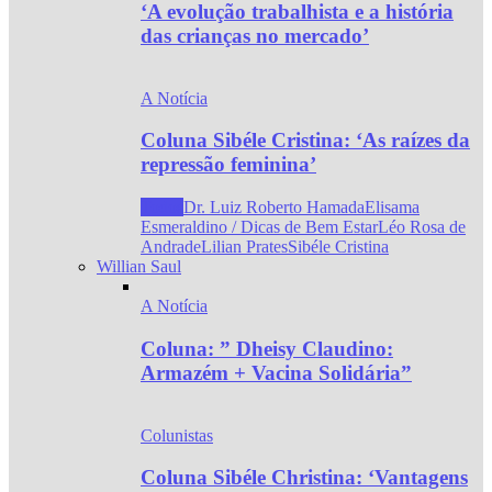
‘A evolução trabalhista e a história
das crianças no mercado’
A Notícia
Coluna Sibéle Cristina: ‘As raízes da
repressão feminina’
Todos
Dr. Luiz Roberto Hamada
Elisama
Esmeraldino / Dicas de Bem Estar
Léo Rosa de
Andrade
Lilian Prates
Sibéle Cristina
Willian Saul
A Notícia
Coluna: ” Dheisy Claudino:
Armazém + Vacina Solidária”
Colunistas
Coluna Sibéle Christina: ‘Vantagens