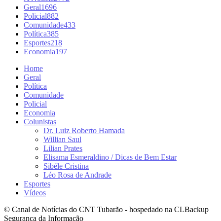
Geral
1696
Policial
882
Comunidade
433
Política
385
Esportes
218
Economia
197
Home
Geral
Política
Comunidade
Policial
Economia
Colunistas
Dr. Luiz Roberto Hamada
Willian Saul
Lilian Prates
Elisama Esmeraldino / Dicas de Bem Estar
Sibéle Cristina
Léo Rosa de Andrade
Esportes
Vídeos
© Canal de Notícias do CNT Tubarão - hospedado na CLBackup
Segurança da Informação