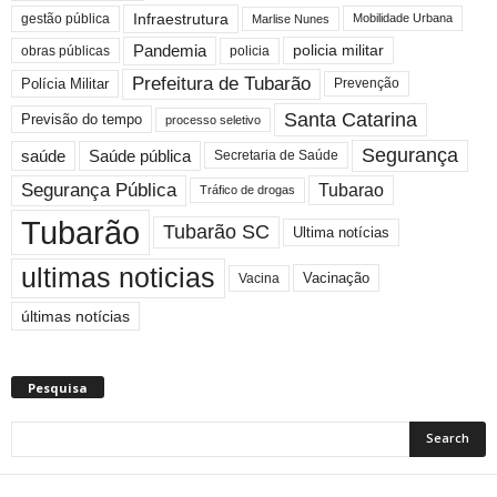
Infraestrutura
gestão pública
Mobilidade Urbana
Marlise Nunes
Pandemia
policia militar
policia
obras públicas
Prefeitura de Tubarão
Polícia Militar
Prevenção
Santa Catarina
Previsão do tempo
processo seletivo
Segurança
saúde
Saúde pública
Secretaria de Saúde
Segurança Pública
Tubarao
Tráfico de drogas
Tubarão
Tubarão SC
Ultima notícias
ultimas noticias
Vacinação
Vacina
últimas notícias
Pesquisa