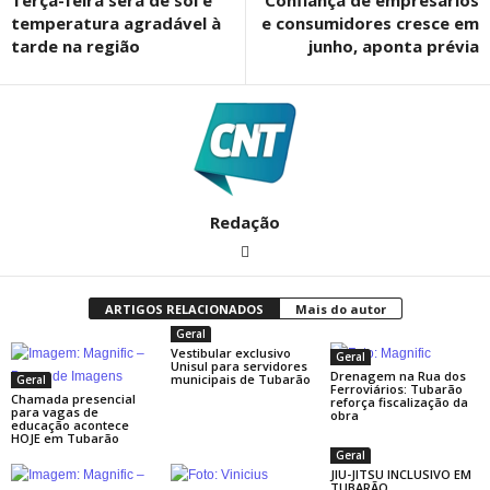
Terça-feira será de sol e
Confiança de empresários
temperatura agradável à
e consumidores cresce em
tarde na região
junho, aponta prévia
Redação
ARTIGOS RELACIONADOS
Mais do autor
Geral
Vestibular exclusivo
Geral
Unisul para servidores
Drenagem na Rua dos
municipais de Tubarão
Geral
Ferroviários: Tubarão
Chamada presencial
reforça fiscalização da
para vagas de
obra
educação acontece
HOJE em Tubarão
Geral
JIU-JITSU INCLUSIVO EM
TUBARÃO