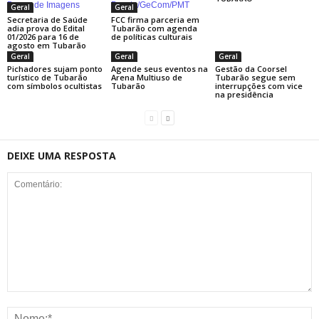
Geral
Geral
Secretaria de Saúde
FCC firma parceria em
adia prova do Edital
Tubarão com agenda
01/2026 para 16 de
de políticas culturais
agosto em Tubarão
Geral
Geral
Geral
Pichadores sujam ponto
Agende seus eventos na
Gestão da Coorsel
turístico de Tubarão
Arena Multiuso de
Tubarão segue sem
com símbolos ocultistas
Tubarão
interrupções com vice
na presidência
DEIXE UMA RESPOSTA