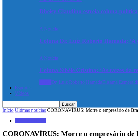
Dheisy Claudino estreia coluna polític
A Notícia
Coluna Dr. Luiz Roberto Hamada: ‘A ev
A Notícia
Coluna Sibéle Cristina: ‘As raízes da r
Todos
Dr. Luiz Roberto Hamada
Elisama Esmeraldi
Esportes
Vídeos
Início
Últimas notícias
CORONAVÍRUS: Morre o empresário de Braç
Últimas notícias
CORONAVÍRUS: Morre o empresário de B