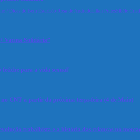
no / Dicas de Bem Estar
Léo Rosa de Andrade
Lilian Prates
Sibéle Crist
+ Vacina Solidária”
 fetiche para a vida sexual’
a no CNT a partir da próxima terça-feira (4 de Maio)
olução trabalhista e a história das crianças no merca