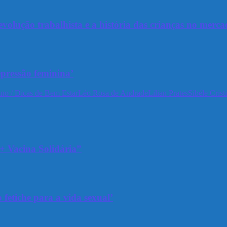
olução trabalhista e a história das crianças no merca
epressão feminina’
no / Dicas de Bem Estar
Léo Rosa de Andrade
Lilian Prates
Sibéle Crist
+ Vacina Solidária”
 fetiche para a vida sexual’