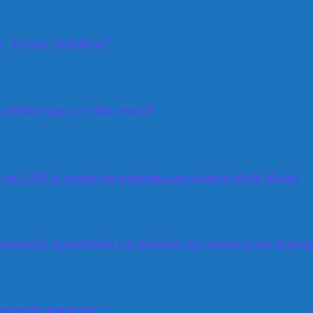
+ Vacina Solidária”
 fetiche para a vida sexual’
a no CNT a partir da próxima terça-feira (4 de Maio)
olução trabalhista e a história das crianças no merca
epressão feminina’