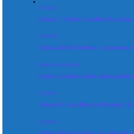
A Notícia
Coluna: ” Dheisy Claudino: Armazém 
Colunistas
Coluna Sibéle Christina: ‘Vantagens do
Banners Selecionados
Dheisy Claudino estreia coluna polític
A Notícia
Coluna Dr. Luiz Roberto Hamada: ‘A ev
A Notícia
Coluna Sibéle Cristina: ‘As raízes da r