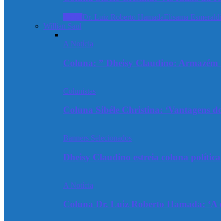
Todos
Dr. Luiz Roberto Hamada
Elisama Esmeraldi
Willian Saul
A Notícia
Coluna: ” Dheisy Claudino: Armazém 
Colunistas
Coluna Sibéle Christina: ‘Vantagens do
Banners Selecionados
Dheisy Claudino estreia coluna polític
A Notícia
Coluna Dr. Luiz Roberto Hamada: ‘A ev