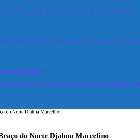
a no CNT a partir da próxima terça-feira (4 de Maio)
olução trabalhista e a história das crianças no merca
epressão feminina’
no / Dicas de Bem Estar
Léo Rosa de Andrade
Lilian Prates
Sibéle Crist
o do Norte Djalma Marcelino
raço do Norte Djalma Marcelino