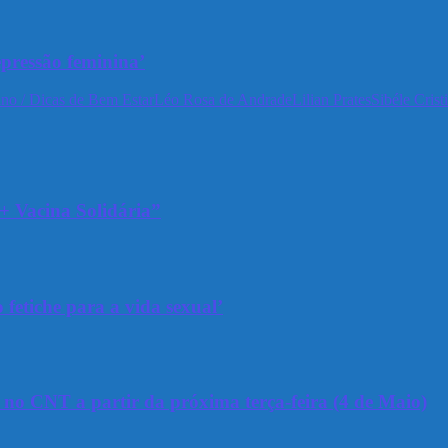
epressão feminina’
no / Dicas de Bem Estar
Léo Rosa de Andrade
Lilian Prates
Sibéle Crist
+ Vacina Solidária”
 fetiche para a vida sexual’
a no CNT a partir da próxima terça-feira (4 de Maio)