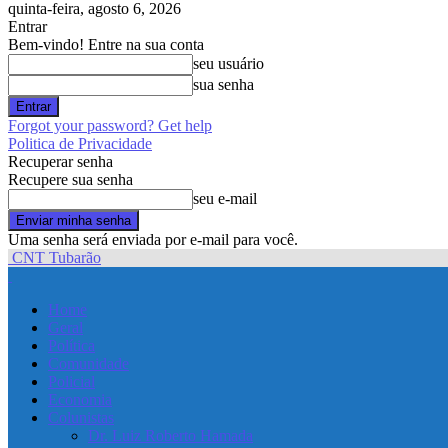
quinta-feira, agosto 6, 2026
Entrar
Bem-vindo! Entre na sua conta
seu usuário
sua senha
Forgot your password? Get help
Politica de Privacidade
Recuperar senha
Recupere sua senha
seu e-mail
Uma senha será enviada por e-mail para você.
CNT Tubarão
Home
Geral
Política
Comunidade
Policial
Economia
Colunistas
Dr. Luiz Roberto Hamada