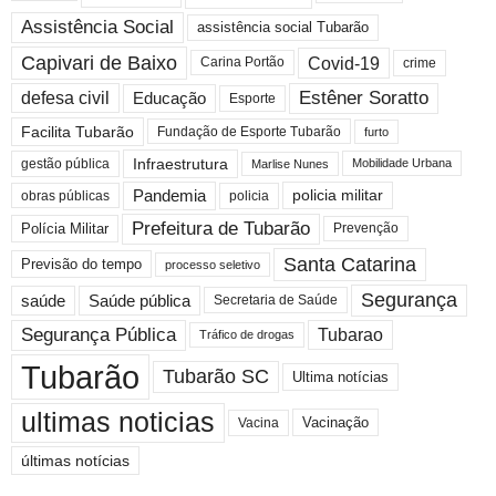
Assistência Social
assistência social Tubarão
Capivari de Baixo
Covid-19
crime
Carina Portão
Estêner Soratto
defesa civil
Educação
Esporte
Facilita Tubarão
Fundação de Esporte Tubarão
furto
Infraestrutura
gestão pública
Mobilidade Urbana
Marlise Nunes
Pandemia
policia militar
policia
obras públicas
Prefeitura de Tubarão
Polícia Militar
Prevenção
Santa Catarina
Previsão do tempo
processo seletivo
Segurança
saúde
Saúde pública
Secretaria de Saúde
Segurança Pública
Tubarao
Tráfico de drogas
Tubarão
Tubarão SC
Ultima notícias
ultimas noticias
Vacinação
Vacina
últimas notícias