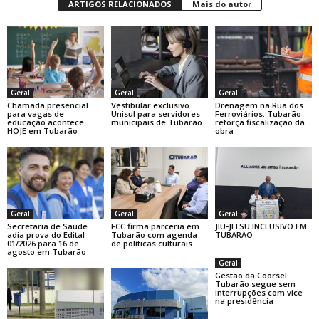
ARTIGOS RELACIONADOS
Mais do autor
Geral
Geral
Geral
Chamada presencial
Vestibular exclusivo
Drenagem na Rua dos
para vagas de
Unisul para servidores
Ferroviários: Tubarão
educação acontece
municipais de Tubarão
reforça fiscalização da
HOJE em Tubarão
obra
Geral
Geral
Geral
Secretaria de Saúde
FCC firma parceria em
JIU-JITSU INCLUSIVO EM
adia prova do Edital
Tubarão com agenda
TUBARÃO
01/2026 para 16 de
de políticas culturais
agosto em Tubarão
Geral
Gestão da Coorsel
Tubarão segue sem
interrupções com vice
na presidência