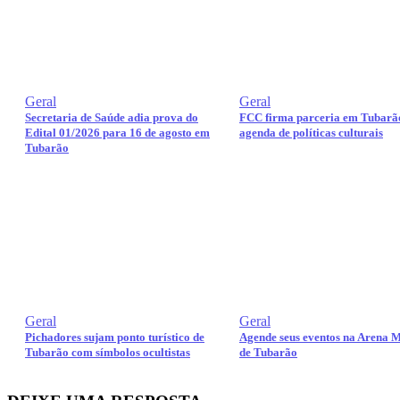
Geral
Geral
Secretaria de Saúde adia prova do
FCC firma parceria em Tubarã
Edital 01/2026 para 16 de agosto em
agenda de políticas culturais
Tubarão
Geral
Geral
Pichadores sujam ponto turístico de
Agende seus eventos na Arena M
Tubarão com símbolos ocultistas
de Tubarão