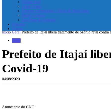
Willian Saul
Lilian Prates
Elisama Esmeraldino / Dicas de Bem Estar
Sibéle Cristina
Léo Rosa de Andrade
Esportes
Vídeos
Início
Geral
Prefeito de Itajaí libera tratamento de ozônio retal contra
Geral
Prefeito de Itajaí lib
Covid-19
04/08/2020
Anunciante do CNT