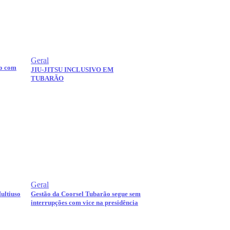
Geral
o com
JIU-JITSU INCLUSIVO EM
TUBARÃO
Geral
ultiuso
Gestão da Coorsel Tubarão segue sem
interrupções com vice na presidência