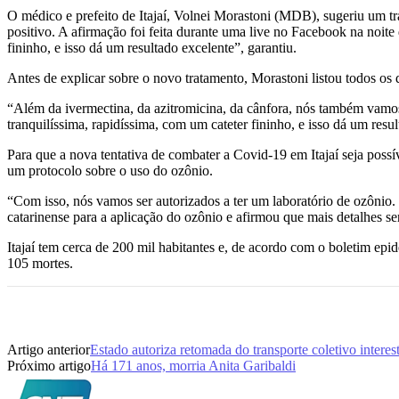
O médico e prefeito de Itajaí, Volnei Morastoni (MDB), sugeriu um t
positivo. A afirmação foi feita durante uma live no Facebook na noite
fininho, e isso dá um resultado excelente”, garantiu.
Antes de explicar sobre o novo tratamento, Morastoni listou todos os
“Além da ivermectina, da azitromicina, da cânfora, nós também vamos o
tranquilíssima, rapidíssima, com um cateter fininho, e isso dá um resu
Para que a nova tentativa de combater a Covid-19 em Itajaí seja poss
um protocolo sobre o uso do ozônio.
“Com isso, nós vamos ser autorizados a ter um laboratório de ozônio. 
catarinense para a aplicação do ozônio e afirmou que mais detalhes s
Itajaí tem cerca de 200 mil habitantes e, de acordo com o boletim ep
105 mortes.
Artigo anterior
Estado autoriza retomada do transporte coletivo interes
Próximo artigo
Há 171 anos, morria Anita Garibaldi