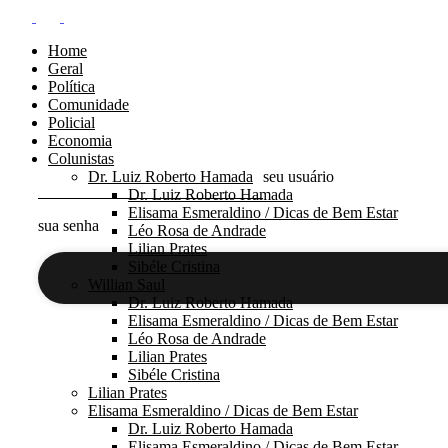
Home
Geral
Política
Comunidade
Policial
Economia
Colunistas
Dr. Luiz Roberto Hamada
seu usuário
Dr. Luiz Roberto Hamada
Elisama Esmeraldino / Dicas de Bem Estar
sua senha
Léo Rosa de Andrade
Lilian Prates
Sibéle Cristina
Willian Saul
Dr. Luiz Roberto Hamada
Elisama Esmeraldino / Dicas de Bem Estar
Léo Rosa de Andrade
Lilian Prates
Sibéle Cristina
Lilian Prates
Elisama Esmeraldino / Dicas de Bem Estar
Dr. Luiz Roberto Hamada
Elisama Esmeraldino / Dicas de Bem Estar