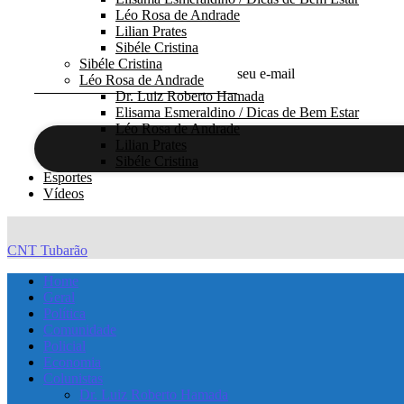
Léo Rosa de Andrade
Lilian Prates
Sibéle Cristina
Sibéle Cristina
seu e-mail
Léo Rosa de Andrade
Dr. Luiz Roberto Hamada
Elisama Esmeraldino / Dicas de Bem Estar
Léo Rosa de Andrade
Lilian Prates
Sibéle Cristina
Esportes
Vídeos
CNT Tubarão
Home
Geral
Política
Comunidade
Policial
Economia
Colunistas
Dr. Luiz Roberto Hamada