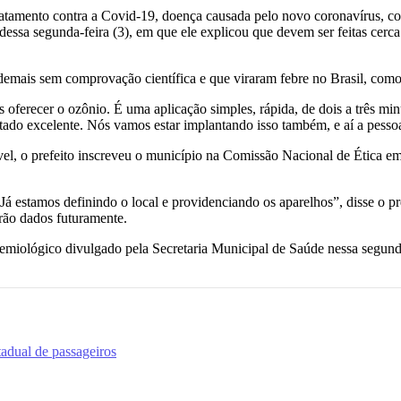
ratamento contra a Covid-19, doença causada pelo novo coronavírus, c
 dessa segunda-feira (3), em que ele explicou que devem ser feitas cerc
 demais sem comprovação científica e que viraram febre no Brasil, como
ferecer o ozônio. É uma aplicação simples, rápida, de dois a três minu
ltado excelente. Nós vamos estar implantando isso também, e aí a pessoa
ível, o prefeito inscreveu o município na Comissão Nacional de Ética e
Já estamos definindo o local e providenciando os aparelhos”, disse o p
erão dados futuramente.
idemiológico divulgado pela Secretaria Municipal de Saúde nessa segun
tadual de passageiros