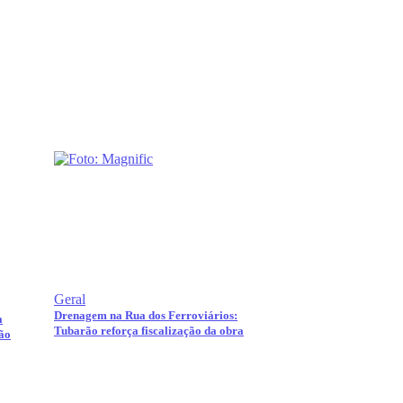
Geral
Drenagem na Rua dos Ferroviários:
a
Tubarão reforça fiscalização da obra
ão