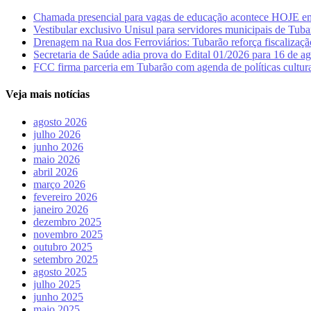
Chamada presencial para vagas de educação acontece HOJE e
Vestibular exclusivo Unisul para servidores municipais de Tuba
Drenagem na Rua dos Ferroviários: Tubarão reforça fiscalizaçã
Secretaria de Saúde adia prova do Edital 01/2026 para 16 de 
FCC firma parceria em Tubarão com agenda de políticas cultura
Veja mais notícias
agosto 2026
julho 2026
junho 2026
maio 2026
abril 2026
março 2026
fevereiro 2026
janeiro 2026
dezembro 2025
novembro 2025
outubro 2025
setembro 2025
agosto 2025
julho 2025
junho 2025
maio 2025