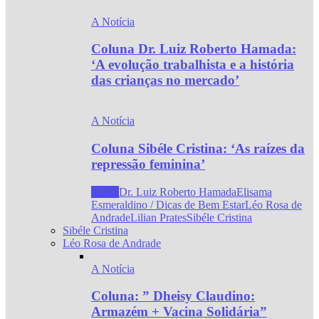
A Notícia
Coluna Dr. Luiz Roberto Hamada:
‘A evolução trabalhista e a história
das crianças no mercado’
A Notícia
Coluna Sibéle Cristina: ‘As raízes da
repressão feminina’
Todos
Dr. Luiz Roberto Hamada
Elisama
Esmeraldino / Dicas de Bem Estar
Léo Rosa de
Andrade
Lilian Prates
Sibéle Cristina
Sibéle Cristina
Léo Rosa de Andrade
A Notícia
Coluna: ” Dheisy Claudino:
Armazém + Vacina Solidária”