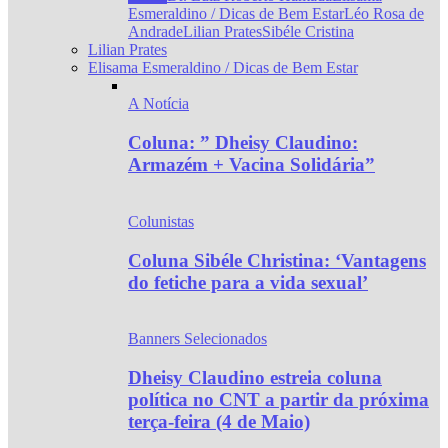
Esmeraldino / Dicas de Bem Estar
Léo Rosa de
Andrade
Lilian Prates
Sibéle Cristina
Lilian Prates
Elisama Esmeraldino / Dicas de Bem Estar
A Notícia
Coluna: ” Dheisy Claudino:
Armazém + Vacina Solidária”
Colunistas
Coluna Sibéle Christina: ‘Vantagens
do fetiche para a vida sexual’
Banners Selecionados
Dheisy Claudino estreia coluna
política no CNT a partir da próxima
terça-feira (4 de Maio)