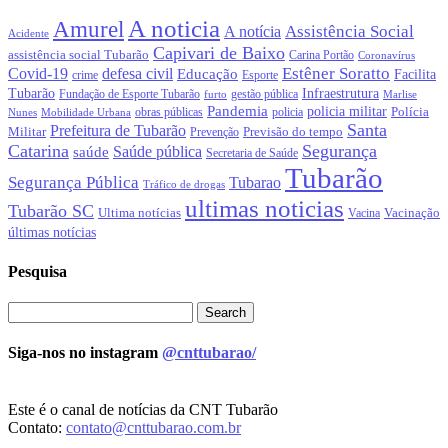
A noticia
Amurel
Assistência Social
A notícia
Acidente
Capivari de Baixo
assistência social Tubarão
Carina Portão
Coronavírus
Estêner Soratto
Covid-19
defesa civil
Educação
Facilita
crime
Esporte
Tubarão
Infraestrutura
gestão pública
Fundação de Esporte Tubarão
Marlise
furto
Pandemia
policia militar
Polícia
policia
Nunes
Mobilidade Urbana
obras públicas
Santa
Prefeitura de Tubarão
Militar
Previsão do tempo
Prevenção
Catarina
Segurança
Saúde pública
saúde
Secretaria de Saúde
Tubarão
Segurança Pública
Tubarao
Tráfico de drogas
ultimas noticias
Tubarão SC
Ultima notícias
Vacinação
Vacina
últimas notícias
Pesquisa
Siga-nos no instagram
@cnttubarao/
Este é o canal de notícias da CNT Tubarão
Contato:
contato@cnttubarao.com.br