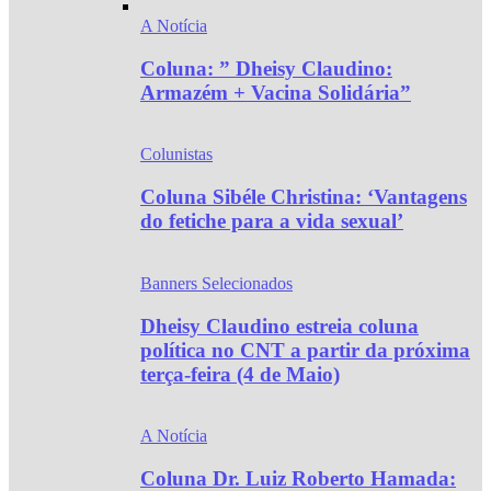
A Notícia
Coluna: ” Dheisy Claudino:
Armazém + Vacina Solidária”
Colunistas
Coluna Sibéle Christina: ‘Vantagens
do fetiche para a vida sexual’
Banners Selecionados
Dheisy Claudino estreia coluna
política no CNT a partir da próxima
terça-feira (4 de Maio)
A Notícia
Coluna Dr. Luiz Roberto Hamada: