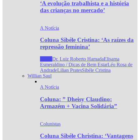
‘A evolução trabalhista e a história
das crianças no mercado’
A Notícia
Coluna Sibéle Cristina: ‘As raízes da
repressão feminina’
Todos
Dr. Luiz Roberto Hamada
Elisama
Esmeraldino / Dicas de Bem Estar
Léo Rosa de
Andrade
Lilian Prates
Sibéle Cristina
Willian Saul
A Notícia
Coluna: ” Dheisy Claudino:
Armazém + Vacina Solidária”
Colunistas
Coluna Sibéle Christina: ‘Vantagens