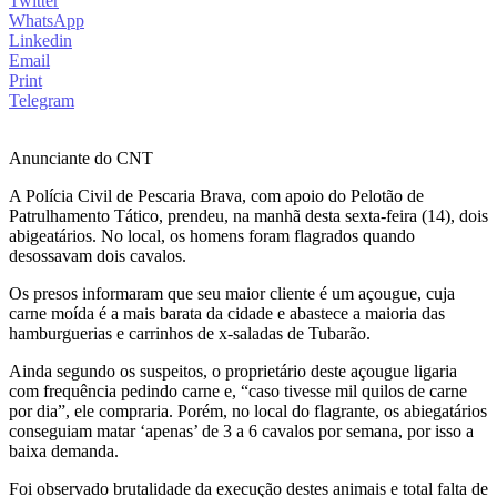
Twitter
WhatsApp
Linkedin
Email
Print
Telegram
Anunciante do CNT
A Polícia Civil de Pescaria Brava, com apoio do Pelotão de
Patrulhamento Tático, prendeu, na manhã desta sexta-feira (14), dois
abigeatários. No local, os homens foram flagrados quando
desossavam dois cavalos.
Os presos informaram que seu maior cliente é um açougue, cuja
carne moída é a mais barata da cidade e abastece a maioria das
hamburguerias e carrinhos de x-saladas de Tubarão.
Ainda segundo os suspeitos, o proprietário deste açougue ligaria
com frequência pedindo carne e, “caso tivesse mil quilos de carne
por dia”, ele compraria. Porém, no local do flagrante, os abiegatários
conseguiam matar ‘apenas’ de 3 a 6 cavalos por semana, por isso a
baixa demanda.
Foi observado brutalidade da execução destes animais e total falta de