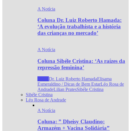
A Notícia
Coluna Dr. Luiz Roberto Hamada:
‘A evolução trabalhista e a história
das crianças no mercado’
A Notícia
Coluna Sibéle Cristina: ‘As raízes da
repressão feminina’
Todos
Dr. Luiz Roberto Hamada
Elisama
Esmeraldino / Dicas de Bem Estar
Léo Rosa de
Andrade
Lilian Prates
Sibéle Cristina
Sibéle Cristina
Léo Rosa de Andrade
A Notícia
Coluna: ” Dheisy Claudino:
Armazém + Vacina Solidária”