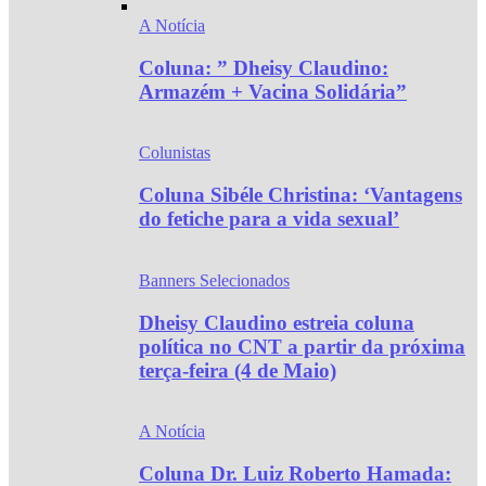
A Notícia
Coluna: ” Dheisy Claudino:
Armazém + Vacina Solidária”
Colunistas
Coluna Sibéle Christina: ‘Vantagens
do fetiche para a vida sexual’
Banners Selecionados
Dheisy Claudino estreia coluna
política no CNT a partir da próxima
terça-feira (4 de Maio)
A Notícia
Coluna Dr. Luiz Roberto Hamada: