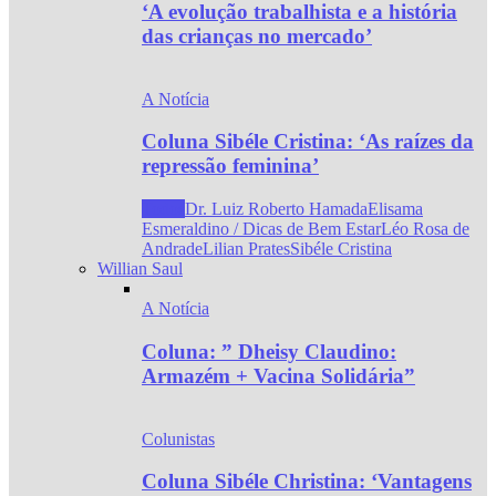
‘A evolução trabalhista e a história
das crianças no mercado’
A Notícia
Coluna Sibéle Cristina: ‘As raízes da
repressão feminina’
Todos
Dr. Luiz Roberto Hamada
Elisama
Esmeraldino / Dicas de Bem Estar
Léo Rosa de
Andrade
Lilian Prates
Sibéle Cristina
Willian Saul
A Notícia
Coluna: ” Dheisy Claudino:
Armazém + Vacina Solidária”
Colunistas
Coluna Sibéle Christina: ‘Vantagens