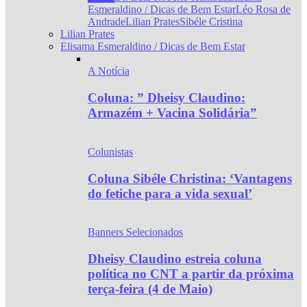
Esmeraldino / Dicas de Bem Estar
Léo Rosa de
Andrade
Lilian Prates
Sibéle Cristina
Lilian Prates
Elisama Esmeraldino / Dicas de Bem Estar
A Notícia
Coluna: ” Dheisy Claudino:
Armazém + Vacina Solidária”
Colunistas
Coluna Sibéle Christina: ‘Vantagens
do fetiche para a vida sexual’
Banners Selecionados
Dheisy Claudino estreia coluna
política no CNT a partir da próxima
terça-feira (4 de Maio)