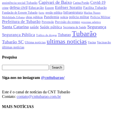
Capivari de Baixo
Covid-19
assistência social Tubarão
Carina Portão
Estêner Soratto
defesa civil
Educação
Facilita Tubarão
crime
Esporte
Infraestrutura
gestão pública
Fundação de Esporte Tubarão
Marlise Nunes
furto
Pandemia
policia militar
Polícia Militar
obras públicas
policia
Mobilidade Urbana
Prefeitura de Tubarão
Previsão do tempo
Prevenção
processo seletivo
Santa Catarina
Segurança
Saúde pública
saúde
Secretaria de Saúde
Tubarão
Segurança Pública
Tubarao
Tráfico de drogas
ultimas noticias
Tubarão SC
Ultima notícias
Vacinação
Vacina
últimas notícias
Pesquisa
Siga-nos no instagram
@cnttubarao/
Este é o canal de notícias da CNT Tubarão
Contato:
contato@cnttubarao.com.br
MAIS NOTÍCIAS