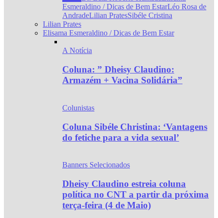
Esmeraldino / Dicas de Bem Estar
Léo Rosa de
Andrade
Lilian Prates
Sibéle Cristina
Lilian Prates
Elisama Esmeraldino / Dicas de Bem Estar
A Notícia
Coluna: ” Dheisy Claudino:
Armazém + Vacina Solidária”
Colunistas
Coluna Sibéle Christina: ‘Vantagens
do fetiche para a vida sexual’
Banners Selecionados
Dheisy Claudino estreia coluna
política no CNT a partir da próxima
terça-feira (4 de Maio)