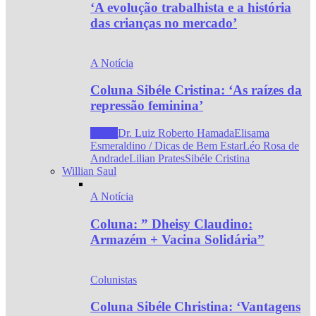
‘A evolução trabalhista e a história
das crianças no mercado’
A Notícia
Coluna Sibéle Cristina: ‘As raízes da
repressão feminina’
Todos
Dr. Luiz Roberto Hamada
Elisama
Esmeraldino / Dicas de Bem Estar
Léo Rosa de
Andrade
Lilian Prates
Sibéle Cristina
Willian Saul
A Notícia
Coluna: ” Dheisy Claudino:
Armazém + Vacina Solidária”
Colunistas
Coluna Sibéle Christina: ‘Vantagens