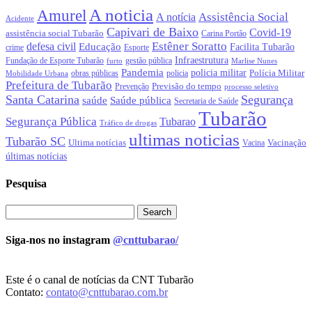
A noticia
Amurel
Assistência Social
A notícia
Acidente
Capivari de Baixo
Covid-19
assistência social Tubarão
Carina Portão
Estêner Soratto
defesa civil
Educação
Facilita Tubarão
crime
Esporte
Infraestrutura
gestão pública
Fundação de Esporte Tubarão
Marlise Nunes
furto
Pandemia
policia militar
Polícia Militar
policia
Mobilidade Urbana
obras públicas
Prefeitura de Tubarão
Previsão do tempo
Prevenção
processo seletivo
Santa Catarina
Segurança
Saúde pública
saúde
Secretaria de Saúde
Tubarão
Segurança Pública
Tubarao
Tráfico de drogas
ultimas noticias
Tubarão SC
Ultima notícias
Vacinação
Vacina
últimas notícias
Pesquisa
Siga-nos no instagram
@cnttubarao/
Este é o canal de notícias da CNT Tubarão
Contato:
contato@cnttubarao.com.br