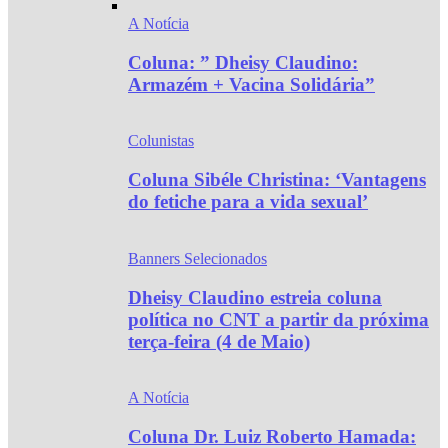
A Notícia
Coluna: ” Dheisy Claudino:
Armazém + Vacina Solidária”
Colunistas
Coluna Sibéle Christina: ‘Vantagens
do fetiche para a vida sexual’
Banners Selecionados
Dheisy Claudino estreia coluna
política no CNT a partir da próxima
terça-feira (4 de Maio)
A Notícia
Coluna Dr. Luiz Roberto Hamada: