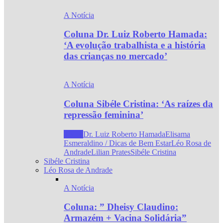
A Notícia
Coluna Dr. Luiz Roberto Hamada:
‘A evolução trabalhista e a história
das crianças no mercado’
A Notícia
Coluna Sibéle Cristina: ‘As raízes da
repressão feminina’
Todos
Dr. Luiz Roberto Hamada
Elisama
Esmeraldino / Dicas de Bem Estar
Léo Rosa de
Andrade
Lilian Prates
Sibéle Cristina
Sibéle Cristina
Léo Rosa de Andrade
A Notícia
Coluna: ” Dheisy Claudino:
Armazém + Vacina Solidária”