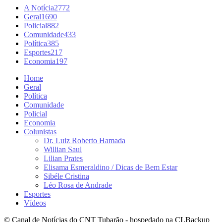
A Notícia
2772
Geral
1690
Policial
882
Comunidade
433
Política
385
Esportes
217
Economia
197
Home
Geral
Política
Comunidade
Policial
Economia
Colunistas
Dr. Luiz Roberto Hamada
Willian Saul
Lilian Prates
Elisama Esmeraldino / Dicas de Bem Estar
Sibéle Cristina
Léo Rosa de Andrade
Esportes
Vídeos
© Canal de Notícias do CNT Tubarão - hospedado na CLBackup