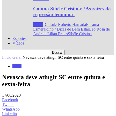
Coluna Sibéle Cristina: ‘As raízes da
repressão feminina’
Todos
Dr. Luiz Roberto Hamada
Elisama
Esmeraldino / Dicas de Bem Estar
Léo Rosa de
Andrade
Lilian Prates
Sibéle Cristina
Esportes
Vídeos
Início
Geral
Nevasca deve atingir SC entre quinta e sexta-feira
Geral
Nevasca deve atingir SC entre quinta e
sexta-feira
17/08/2020
Facebook
Twitter
WhatsApp
Linkedin