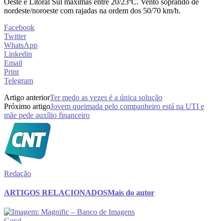
Oeste e Litoral Sul máximas entre 20/23ºC. Vento soprando de
nordeste/noroeste com rajadas na ordem dos 50/70 km/h.
Facebook
Twitter
WhatsApp
Linkedin
Email
Print
Telegram
Artigo anterior
Ter medo as vezes é a única solução
Próximo artigo
Jovem queimada pelo companheiro está na UTI e
mãe pede auxílio financeiro
Redação
ARTIGOS RELACIONADOS
Mais do autor
Geral