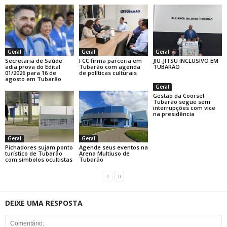
Geral
Geral
Geral
Secretaria de Saúde
FCC firma parceria em
JIU-JITSU INCLUSIVO EM
adia prova do Edital
Tubarão com agenda
TUBARÃO
01/2026 para 16 de
de políticas culturais
agosto em Tubarão
Geral
Gestão da Coorsel
Tubarão segue sem
interrupções com vice
na presidência
Geral
Geral
Pichadores sujam ponto
Agende seus eventos na
turístico de Tubarão
Arena Multiuso de
com símbolos ocultistas
Tubarão
DEIXE UMA RESPOSTA