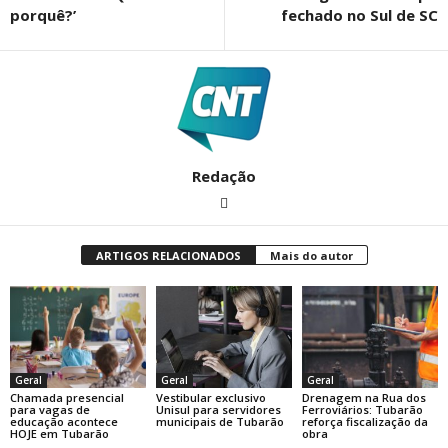
porquê?’
fechado no Sul de SC
Redação
ARTIGOS RELACIONADOS
Mais do autor
Geral
Geral
Geral
Chamada presencial
Vestibular exclusivo
Drenagem na Rua dos
para vagas de
Unisul para servidores
Ferroviários: Tubarão
educação acontece
municipais de Tubarão
reforça fiscalização da
HOJE em Tubarão
obra