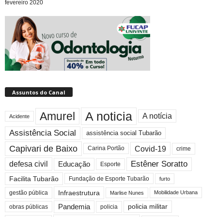
fevereiro 2020
Assuntos do Canal
A noticia
Amurel
A notícia
Acidente
Assistência Social
assistência social Tubarão
Capivari de Baixo
Covid-19
crime
Carina Portão
Estêner Soratto
defesa civil
Educação
Esporte
Facilita Tubarão
Fundação de Esporte Tubarão
furto
Infraestrutura
gestão pública
Mobilidade Urbana
Marlise Nunes
Pandemia
policia militar
policia
obras públicas