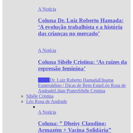
A Notícia
Coluna Dr. Luiz Roberto Hamada:
‘A evolução trabalhista e a história
das crianças no mercado’
A Notícia
Coluna Sibéle Cristina: ‘As raízes da
repressão feminina’
Todos
Dr. Luiz Roberto Hamada
Elisama
Esmeraldino / Dicas de Bem Estar
Léo Rosa de
Andrade
Lilian Prates
Sibéle Cristina
Sibéle Cristina
Léo Rosa de Andrade
A Notícia
Coluna: ” Dheisy Claudino:
Armazém + Vacina Solidária”