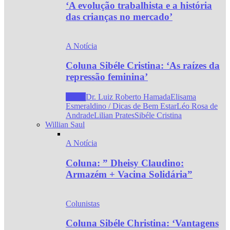
‘A evolução trabalhista e a história
das crianças no mercado’
A Notícia
Coluna Sibéle Cristina: ‘As raízes da
repressão feminina’
Todos
Dr. Luiz Roberto Hamada
Elisama
Esmeraldino / Dicas de Bem Estar
Léo Rosa de
Andrade
Lilian Prates
Sibéle Cristina
Willian Saul
A Notícia
Coluna: ” Dheisy Claudino:
Armazém + Vacina Solidária”
Colunistas
Coluna Sibéle Christina: ‘Vantagens