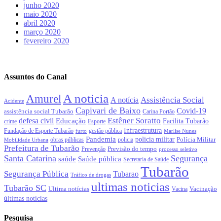
junho 2020
maio 2020
abril 2020
março 2020
fevereiro 2020
Assuntos do Canal
A noticia
Amurel
Assistência Social
A notícia
Acidente
Capivari de Baixo
Covid-19
assistência social Tubarão
Carina Portão
Estêner Soratto
defesa civil
Educação
Facilita Tubarão
crime
Esporte
Infraestrutura
gestão pública
Fundação de Esporte Tubarão
Marlise Nunes
furto
Pandemia
policia militar
Polícia Militar
policia
Mobilidade Urbana
obras públicas
Prefeitura de Tubarão
Previsão do tempo
Prevenção
processo seletivo
Santa Catarina
Segurança
Saúde pública
saúde
Secretaria de Saúde
Tubarão
Segurança Pública
Tubarao
Tráfico de drogas
ultimas noticias
Tubarão SC
Ultima notícias
Vacinação
Vacina
últimas notícias
Pesquisa