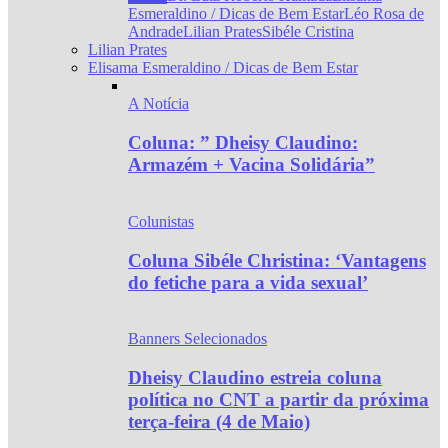
Esmeraldino / Dicas de Bem Estar
Léo Rosa de
Andrade
Lilian Prates
Sibéle Cristina
Lilian Prates
Elisama Esmeraldino / Dicas de Bem Estar
A Notícia
Coluna: ” Dheisy Claudino:
Armazém + Vacina Solidária”
Colunistas
Coluna Sibéle Christina: ‘Vantagens
do fetiche para a vida sexual’
Banners Selecionados
Dheisy Claudino estreia coluna
política no CNT a partir da próxima
terça-feira (4 de Maio)