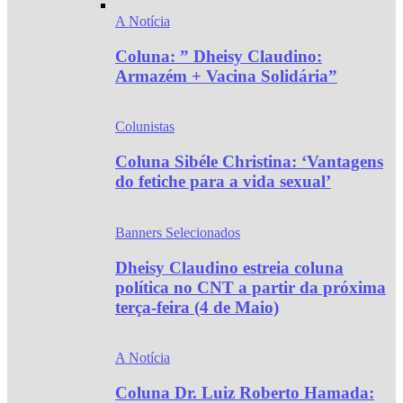
A Notícia
Coluna: ” Dheisy Claudino:
Armazém + Vacina Solidária”
Colunistas
Coluna Sibéle Christina: ‘Vantagens
do fetiche para a vida sexual’
Banners Selecionados
Dheisy Claudino estreia coluna
política no CNT a partir da próxima
terça-feira (4 de Maio)
A Notícia
Coluna Dr. Luiz Roberto Hamada: