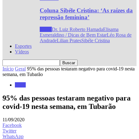
Coluna Sibéle Cristina: ‘As raízes da
repressão feminina’
Todos
Dr. Luiz Roberto Hamada
Elisama
Esmeraldino / Dicas de Bem Estar
Léo Rosa de
Andrade
Lilian Prates
Sibéle Cristina
Esportes
Vídeos
Início
Geral
95% das pessoas testaram negativo para covid-19 nesta
semana, em Tubarão
Geral
95% das pessoas testaram negativo para
covid-19 nesta semana, em Tubarão
11/09/2020
Facebook
Twitter
WhatsApp