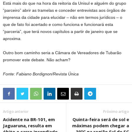
Está mais do que na hora da reitoria da Unisul e alguém do grupo
“parceiro” abrir as tramelas e conceder entrevistas aos órgãos de
imprensa da cidade para elucidar – não em termos jurídicos – o
que de fato foi acertado e como funciona e funcionará esta
“parceria”, que terá novos capítulos a partir de janeiro que se
aproxima.
Outro bom caminho seria a Câmara de Vereadores de Tubarão
promover este debate. Não acham?
Fonte: Fabiano Bordignon/Revista Única
Artigo anterior
Próximo artigo
Acidente na BR-101, em
Quinta-feira será de sol e
Jaguaruna, resulta em
máximas podem chegar a
óbito e carro incendiado
30ºC na região Sul de SC