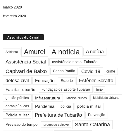
março 2020
fevereiro 2020
Assuntos do Canal
A noticia
Amurel
A notícia
Acidente
Assistência Social
assistência social Tubarão
Capivari de Baixo
Covid-19
crime
Carina Portão
Estêner Soratto
defesa civil
Educação
Esporte
Facilita Tubarão
Fundação de Esporte Tubarão
furto
Infraestrutura
gestão pública
Mobilidade Urbana
Marlise Nunes
Pandemia
obras públicas
policia militar
policia
Prefeitura de Tubarão
Polícia Militar
Prevenção
Santa Catarina
Previsão do tempo
processo seletivo