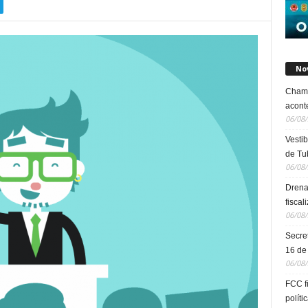
No
Chama
acont
06/08
Vestib
de Tu
06/08
Drena
fiscal
06/08
Secre
16 de
06/08
FCC f
políti