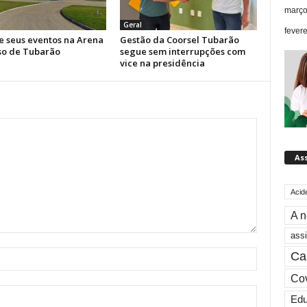
março
Geral
fever
 seus eventos na Arena
Gestão da Coorsel Tubarão
so de Tubarão
segue sem interrupções com
vice na presidência
As
Acid
A n
assi
Ca
Cov
Ed