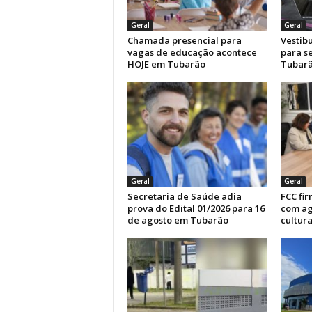
Geral
Geral
Chamada presencial para
Vestibu
vagas de educação acontece
para s
HOJE em Tubarão
Tubar
Geral
Geral
Secretaria de Saúde adia
FCC fi
prova do Edital 01/2026 para 16
com ag
de agosto em Tubarão
cultura