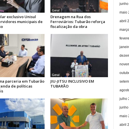
junho
Geral
maio 
lar exclusivo Unisul
Drenagem na Rua dos
abril 
ervidores municipais de
Ferroviários: Tubarão reforça
ão
fiscalização da obra
março
fever
janei
dezem
novem
outub
Geral
rma parceria em Tubarão
JIU-JITSU INCLUSIVO EM
setem
enda de políticas
TUBARÃO
agost
is
julho
junho
maio 
abril 