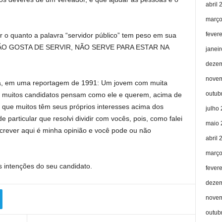
abril 
março
fever
r o quanto a palavra “servidor público” tem peso em sua
M NÃO GOSTA DE SERVIR, NÃO SERVE PARA ESTAR NA
janei
dezem
novem
ra, em uma reportagem de 1991: Um jovem com muita
outub
que muitos candidatos pensam como ele e querem, acima de
 que muitos têm seus próprios interesses acima dos
julho
 particular que resolvi dividir com vocês, pois, como falei
maio 
crever aqui é minha opinião e você pode ou não
abril 
março
 intenções do seu candidato.
fever
dezem
novem
outub