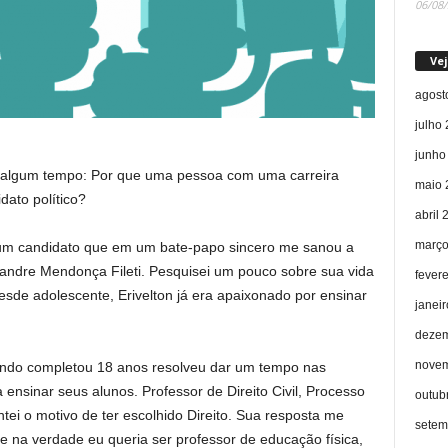
06/08
Vej
agost
julho
junho
 algum tempo: Por que uma pessoa com uma carreira
maio 
dato político?
abril 
março
 um candidato que em um bate-papo sincero me sanou a
xandre Mendonça Fileti. Pesquisei um pouco sobre sua vida
fever
sde adolescente, Erivelton já era apaixonado por ensinar
janei
dezem
novem
ando completou 18 anos resolveu dar um tempo nas
ensinar seus alunos. Professor de Direito Civil, Processo
outub
untei o motivo de ter escolhido Direito. Sua resposta me
setem
e na verdade eu queria ser professor de educação física,