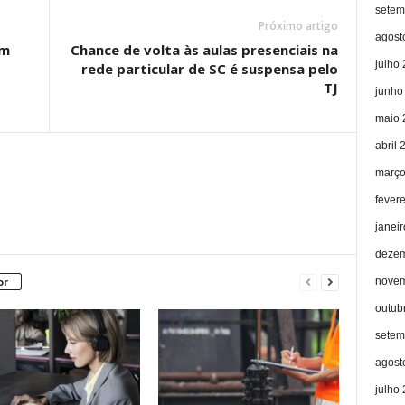
setem
Próximo artigo
agost
em
Chance de volta às aulas presenciais na
julho
rede particular de SC é suspensa pelo
TJ
junho
maio 
abril 
março
fever
janei
dezem
novem
or
outub
setem
agost
julho