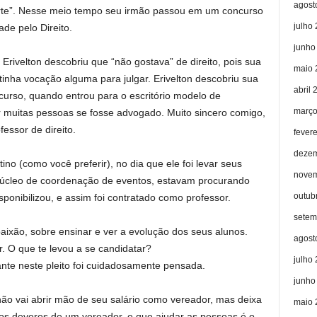
agost
orte”. Nesse meio tempo seu irmão passou em um concurso
julho
ade pelo Direito.
junho
Erivelton descobriu que “não gostava” de direito, pois sua
maio 
tinha vocação alguma para julgar. Erivelton descobriu sua
abril 
 curso, quando entrou para o escritório modelo de
março
r muitas pessoas se fosse advogado. Muito sincero comigo,
essor de direito.
fever
dezem
o (como você preferir), no dia que ele foi levar seus
novem
núcleo de coordenação de eventos, estavam procurando
outub
ponibilizou, e assim foi contratado como professor.
setem
aixão, sobre ensinar e ver a evolução dos seus alunos.
agost
. O que te levou a se candidatar?
julho
nte neste pleito foi cuidadosamente pensada.
junho
 não vai abrir mão de seu salário como vereador, mas deixa
maio 
dos deveres de um vereador, e que ajudar as pessoas é o