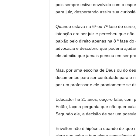
pois sempre estive envolvido com o esp
para juiz, despertando assim sua curiosid
Quando estava na 6ª ou 7ª fase do curso, 
intenção era ser juiz e percebeu que não 
paixão pelo direito apenas na 8 ª fase do
advocacia e descobriu que poderia ajuda
ele admitiu que jamais pensou em ser prof
Mas, por uma escolha de Deus ou do destin
documentos para ser contratado para o 
por um professor e ele prontamente se dis
Educador há 21 anos, ouço-o falar, com p
Então, faço a pergunta que não quer calar
Segundo ele, a decisão de ser um postula
Erivelton não é hipócrita quando diz que
claro que sabe e tem plena consciência 