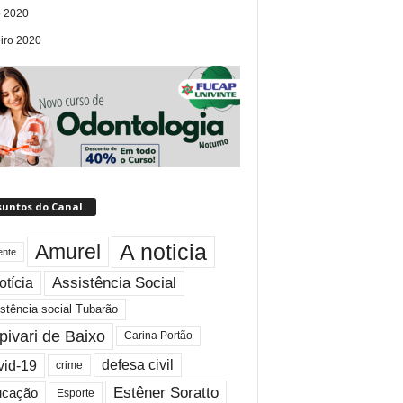
 2020
eiro 2020
suntos do Canal
A noticia
Amurel
ente
Assistência Social
otícia
stência social Tubarão
pivari de Baixo
Carina Portão
id-19
defesa civil
crime
Estêner Soratto
ucação
Esporte