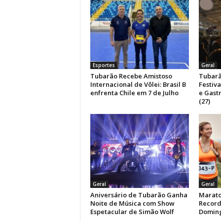
Esportes
Geral
Tubarão Recebe Amistoso
Tubarã
Internacional de Vôlei: Brasil B
Festiv
enfrenta Chile em 7 de Julho
e Gast
(27)
Geral
Geral
Aniversário de Tubarão Ganha
Marato
Noite de Música com Show
Recorde
Espetacular de Simão Wolf
Doming