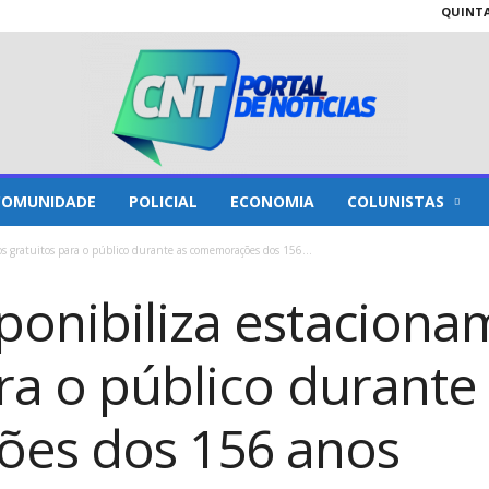
QUINTA-
COMUNIDADE
POLICIAL
ECONOMIA
COLUNISTAS
s gratuitos para o público durante as comemorações dos 156...
ponibiliza estaciona
ra o público durante
es dos 156 anos