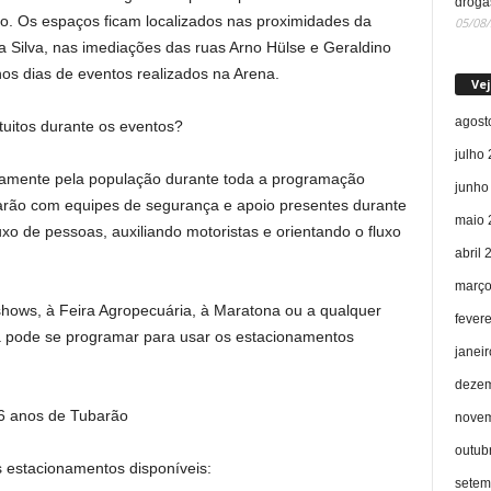
droga
. Os espaços ficam localizados nas proximidades da
05/08
da Silva, nas imediações das ruas Arno Hülse e Geraldino
 nos dias de eventos realizados na Arena.
Vej
agost
uitos durante os eventos?
julho
itamente pela população durante toda a programação
junho
tarão com equipes de segurança e apoio presentes durante
maio 
xo de pessoas, auxiliando motoristas e orientando o fluxo
abril 
março
hows, à Feira Agropecuária, à Maratona ou a qualquer
fever
já pode se programar para usar os estacionamentos
janei
dezem
 anos de Tubarão
novem
outub
s estacionamentos disponíveis:
setem