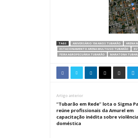
TAGS
ANIVERSÁRIO 156 ANOS TUBARÃO
ARENA 
ESTACIONAMENTO ARENA MULTIUSO TUBARÃO
ES
FEIRA AGROPECUÁRIA TUBARÃO
MARATONA TUBAR
Artigo anterior
“Tubarão em Rede” lota o Sigma Pa
reúne profissionais da Amurel em
capacitação inédita sobre violênci
doméstica