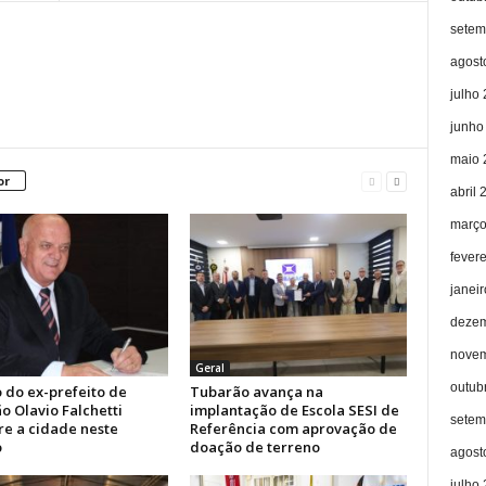
setem
agost
julho
junho
maio 
or
abril 
março
fever
janei
dezem
novem
Geral
outub
 do ex-prefeito de
Tubarão avança na
o Olavio Falchetti
implantação de Escola SESI de
setem
re a cidade neste
Referência com aprovação de
o
doação de terreno
agost
julho