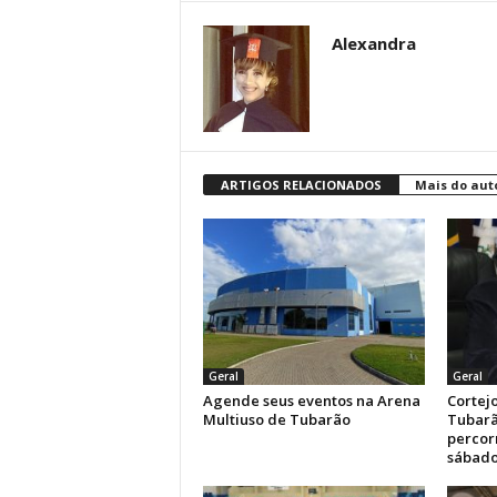
Alexandra
ARTIGOS RELACIONADOS
Mais do aut
Geral
Geral
Agende seus eventos na Arena
Cortejo
Multiuso de Tubarão
Tubarã
percor
sábad