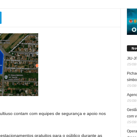
No
JIU-
05/08
Picha
símbol
05/08
Agend
05/08
Gestã
ultiuso contam com equipes de segurança e apoio nos
com v
05/08
Opera
s estacionamentos gratuitos para o público durante as