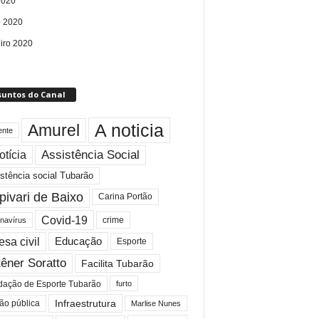
2020
 2020
eiro 2020
suntos do Canal
A noticia
Amurel
ente
Assistência Social
otícia
stência social Tubarão
pivari de Baixo
Carina Portão
Covid-19
crime
navírus
esa civil
Educação
Esporte
êner Soratto
Facilita Tubarão
dação de Esporte Tubarão
furto
Infraestrutura
ão pública
Marlise Nunes