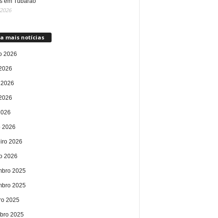
s em Tubarão
/2026
a mais notícias
o 2026
 2026
 2026
2026
2026
 2026
eiro 2026
ro 2026
bro 2025
bro 2025
ro 2025
bro 2025