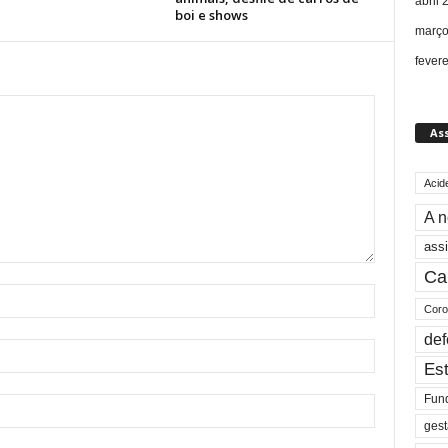
abril 
boi e shows
março
fever
As
Acid
A n
assi
Ca
Coro
def
Est
Fun
gest