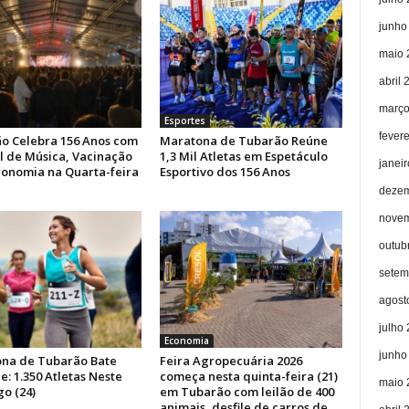
junho
maio 
abril 
março
Esportes
fever
o Celebra 156 Anos com
Maratona de Tubarão Reúne
al de Música, Vacinação
1,3 Mil Atletas em Espetáculo
janei
ronomia na Quarta-feira
Esportivo dos 156 Anos
dezem
novem
outub
setem
agost
julho
Economia
junho
na de Tubarão Bate
Feira Agropecuária 2026
: 1.350 Atletas Neste
começa nesta quinta-feira (21)
maio 
o (24)
em Tubarão com leilão de 400
animais, desfile de carros de