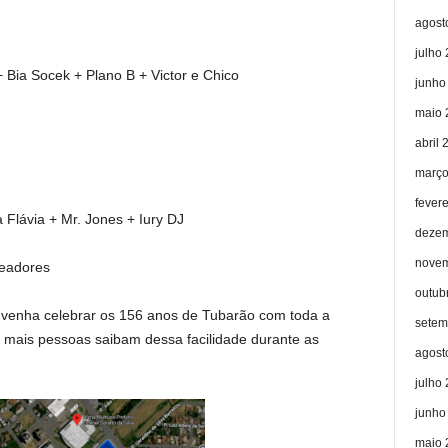
agost
julho
 Bia Socek + Plano B + Victor e Chico
junho
maio 
abril 
março
fever
 Flávia + Mr. Jones + Iury DJ
dezem
novem
readores
outub
e venha celebrar os 156 anos de Tubarão com toda a
setem
ue mais pessoas saibam dessa facilidade durante as
agost
julho
junho
maio 