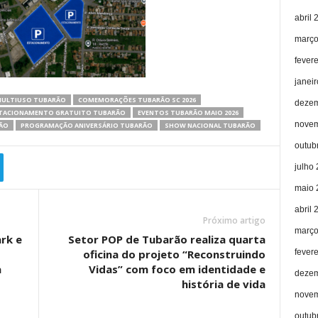
abril 
março
fever
janei
MULTIUSO TUBARÃO
COMEMORAÇÕES TUBARÃO SC 2026
dezem
TACIONAMENTO GRATUITO TUBARÃO
EVENTOS TUBARÃO MAIO 2026
novem
ÃO
PROGRAMAÇÃO ANIVERSÁRIO TUBARÃO
SHOW NACIONAL TUBARÃO
outub
julho
maio 
abril 
Próximo artigo
março
rk e
Setor POP de Tubarão realiza quarta
oficina do projeto “Reconstruindo
fever
a
Vidas” com foco em identidade e
dezem
história de vida
novem
outub