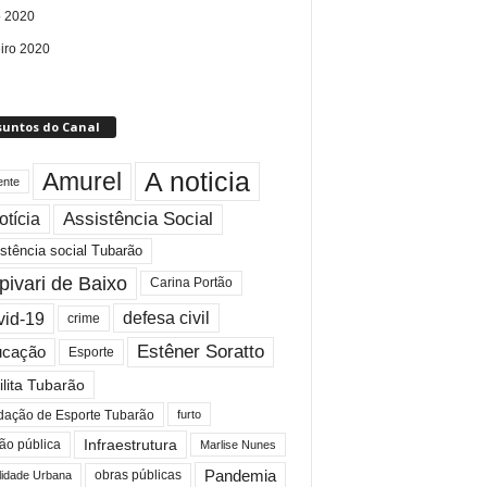
 2020
eiro 2020
suntos do Canal
A noticia
Amurel
ente
Assistência Social
otícia
stência social Tubarão
pivari de Baixo
Carina Portão
id-19
defesa civil
crime
Estêner Soratto
ucação
Esporte
ilita Tubarão
dação de Esporte Tubarão
furto
Infraestrutura
ão pública
Marlise Nunes
Pandemia
obras públicas
lidade Urbana