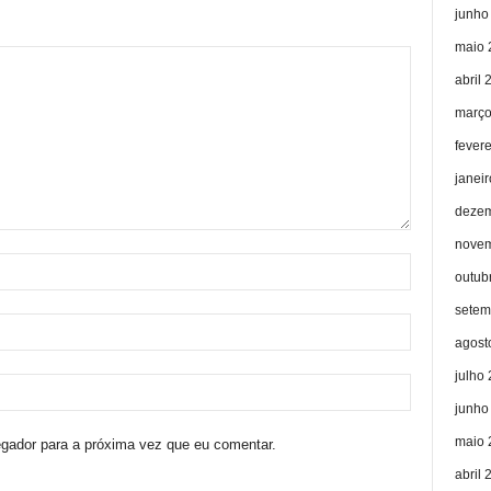
junho
maio 
abril 
março
fever
janei
dezem
novem
outub
setem
agost
julho
junho
maio 
egador para a próxima vez que eu comentar.
abril 