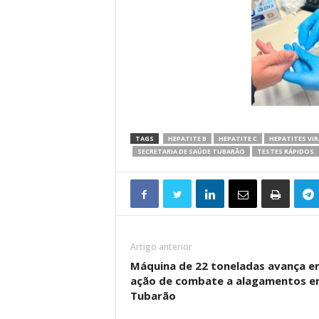
TAGS
HEPATITE B
HEPATITE C
HEPATITES VIR
SECRETARIA DE SAÚDE TUBARÃO
TESTES RÁPIDOS
Artigo anterior
Máquina de 22 toneladas avança e
ação de combate a alagamentos e
Tubarão