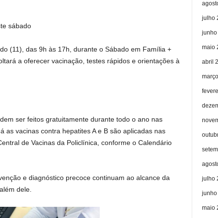
agost
julho
ste sábado
junho
maio 
o (11), das 9h às 17h, durante o Sábado em Família +
ltará a oferecer vacinação, testes rápidos e orientações à
abril 
março
fever
dezem
odem ser feitos gratuitamente durante todo o ano nas
novem
 as vacinas contra hepatites A e B são aplicadas nas
outub
entral de Vacinas da Policlínica, conforme o Calendário
setem
agost
enção e diagnóstico precoce continuam ao alcance da
julho
além dele.
junho
maio 