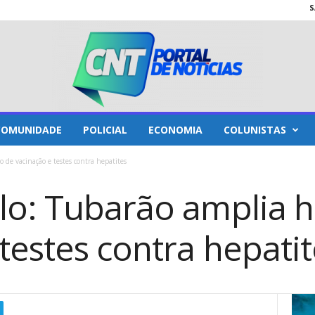
S
COMUNIDADE
POLICIAL
ECONOMIA
COLUNISTAS
 de vacinação e testes contra hepatites
lo: Tubarão amplia h
testes contra hepatit