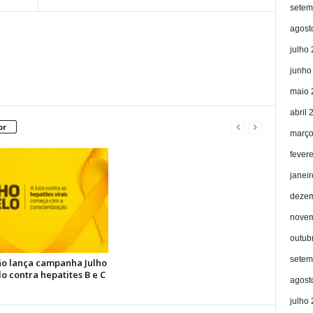
setem
agost
julho
junho
maio 
abril 
or
março
fever
janei
dezem
novem
outub
setem
o lança campanha Julho
o contra hepatites B e C
agost
julho