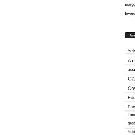
março
fever
As
Acid
A n
assi
Ca
Cov
Ed
Fac
Fun
gest
Mobi