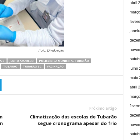
abril 
março
fever
janei
dezem
novem
Foto: Divulgação
outub
AIS
JULHO AMARELO
POLICLÍNICA MUNICIPAL TUBARÃO
TUBARÃO
TUBARÃO SC
VACINAÇÃO
julho
maio 
abril 
março
fever
Próximo artigo
dezem
m
Climatização das escolas de Tubarão
m
segue cronograma apesar do frio
novem
outub