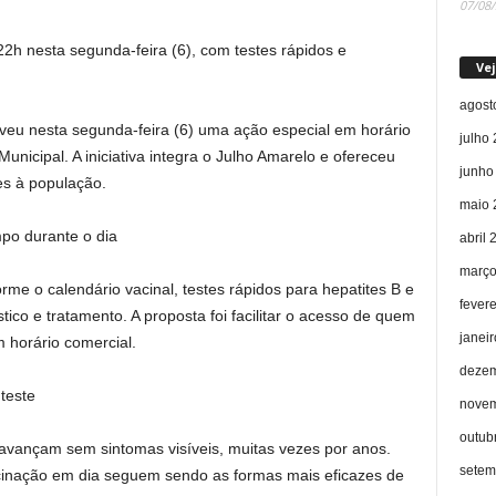
07/08
22h nesta segunda-feira (6), com testes rápidos e
Vej
agost
eu nesta segunda-feira (6) uma ação especial em horário
julho
Municipal. A iniciativa integra o Julho Amarelo e ofereceu
junho
es à população.
maio 
po durante o dia
abril 
março
rme o calendário vacinal, testes rápidos para hepatites B e
fever
ico e tratamento. A proposta foi facilitar o acesso de quem
janei
 horário comercial.
dezem
teste
novem
outub
s avançam sem sintomas visíveis, muitas vezes por anos.
setem
vacinação em dia seguem sendo as formas mais eficazes de