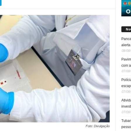
No
Panca
alert
08/08
Pavim
com a
07/08
Políci
escap
07/08
Ativid
inves
07/08
Tubarã
Foto: Divulgação
pesso