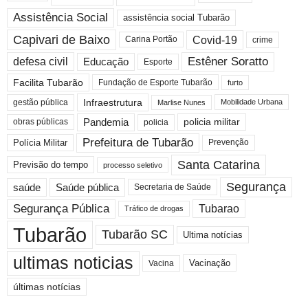
Assistência Social
assistência social Tubarão
Capivari de Baixo
Covid-19
crime
Carina Portão
Estêner Soratto
defesa civil
Educação
Esporte
Facilita Tubarão
Fundação de Esporte Tubarão
furto
Infraestrutura
gestão pública
Mobilidade Urbana
Marlise Nunes
Pandemia
obras públicas
policia militar
policia
Prefeitura de Tubarão
Polícia Militar
Prevenção
Santa Catarina
Previsão do tempo
processo seletivo
Segurança
saúde
Saúde pública
Secretaria de Saúde
Segurança Pública
Tubarao
Tráfico de drogas
Tubarão
Tubarão SC
Ultima notícias
ultimas noticias
Vacinação
Vacina
últimas notícias