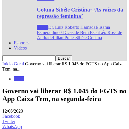
Coluna Sibéle Cristina: ‘As raízes da
repressão feminina’
Todos
Dr. Luiz Roberto Hamada
Elisama
Esmeraldino / Dicas de Bem Estar
Léo Rosa de
Andrade
Lilian Prates
Sibéle Cristina
Esportes
Vídeos
Início
Geral
Governo vai liberar R$ 1.045 do FGTS no App Caixa
Tem, na...
Geral
Governo vai liberar R$ 1.045 do FGTS no
App Caixa Tem, na segunda-feira
12/06/2020
Facebook
Twitter
WhatsApp