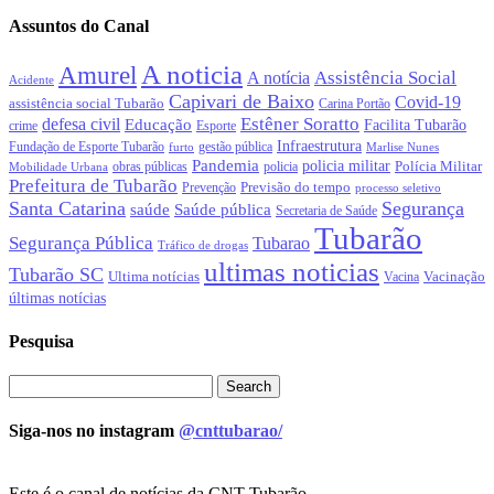
Assuntos do Canal
A noticia
Amurel
Assistência Social
A notícia
Acidente
Capivari de Baixo
Covid-19
assistência social Tubarão
Carina Portão
Estêner Soratto
defesa civil
Educação
Facilita Tubarão
crime
Esporte
Infraestrutura
gestão pública
Fundação de Esporte Tubarão
Marlise Nunes
furto
Pandemia
policia militar
Polícia Militar
policia
Mobilidade Urbana
obras públicas
Prefeitura de Tubarão
Previsão do tempo
Prevenção
processo seletivo
Santa Catarina
Segurança
Saúde pública
saúde
Secretaria de Saúde
Tubarão
Segurança Pública
Tubarao
Tráfico de drogas
ultimas noticias
Tubarão SC
Ultima notícias
Vacinação
Vacina
últimas notícias
Pesquisa
Siga-nos no instagram
@cnttubarao/
Este é o canal de notícias da CNT Tubarão