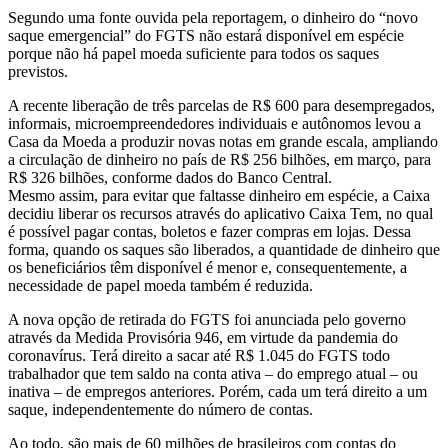
Segundo uma fonte ouvida pela reportagem, o dinheiro do “novo
saque emergencial” do FGTS não estará disponível em espécie
porque não há papel moeda suficiente para todos os saques
previstos.
A recente liberação de três parcelas de R$ 600 para desempregados,
informais, microempreendedores individuais e autônomos levou a
Casa da Moeda a produzir novas notas em grande escala, ampliando
a circulação de dinheiro no país de R$ 256 bilhões, em março, para
R$ 326 bilhões, conforme dados do Banco Central.
Mesmo assim, para evitar que faltasse dinheiro em espécie, a Caixa
decidiu liberar os recursos através do aplicativo Caixa Tem, no qual
é possível pagar contas, boletos e fazer compras em lojas. Dessa
forma, quando os saques são liberados, a quantidade de dinheiro que
os beneficiários têm disponível é menor e, consequentemente, a
necessidade de papel moeda também é reduzida.
A nova opção de retirada do FGTS foi anunciada pelo governo
através da Medida Provisória 946, em virtude da pandemia do
coronavírus. Terá direito a sacar até R$ 1.045 do FGTS todo
trabalhador que tem saldo na conta ativa – do emprego atual – ou
inativa – de empregos anteriores. Porém, cada um terá direito a um
saque, independentemente do número de contas.
Ao todo, são mais de 60 milhões de brasileiros com contas do