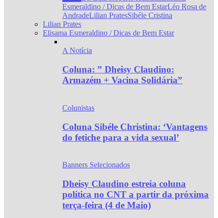
Esmeraldino / Dicas de Bem Estar
Léo Rosa de
Andrade
Lilian Prates
Sibéle Cristina
Lilian Prates
Elisama Esmeraldino / Dicas de Bem Estar
A Notícia
Coluna: ” Dheisy Claudino:
Armazém + Vacina Solidária”
Colunistas
Coluna Sibéle Christina: ‘Vantagens
do fetiche para a vida sexual’
Banners Selecionados
Dheisy Claudino estreia coluna
política no CNT a partir da próxima
terça-feira (4 de Maio)