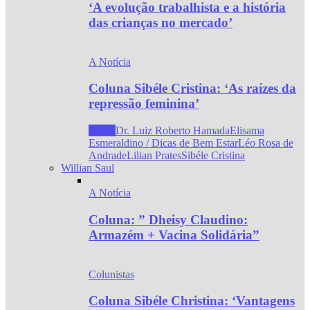
‘A evolução trabalhista e a história
das crianças no mercado’
A Notícia
Coluna Sibéle Cristina: ‘As raízes da
repressão feminina’
Todos
Dr. Luiz Roberto Hamada
Elisama
Esmeraldino / Dicas de Bem Estar
Léo Rosa de
Andrade
Lilian Prates
Sibéle Cristina
Willian Saul
A Notícia
Coluna: ” Dheisy Claudino:
Armazém + Vacina Solidária”
Colunistas
Coluna Sibéle Christina: ‘Vantagens