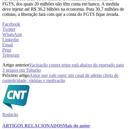
FGTS, dos quais 20 milhões não têm conta em banco. A medida
deve injetar até R$ 36,2 bilhões na economia. Para 30,7 milhões de
cotistas, a liberação fará com que a conta do FGTS fique zerada.
Facebook
Twitter
WhatsApp
Linkedin
Email
Print
Telegram
Artigo anterior
Vacinação contra gripe está abaixo do esperado para
3 grupos em Tubarão
Próximo artigo
Amor que vale ouro: um casal de atletas cheio de
cumplicidade, vitórias e motivação
Redação
ARTIGOS RELACIONADOS
Mais do autor