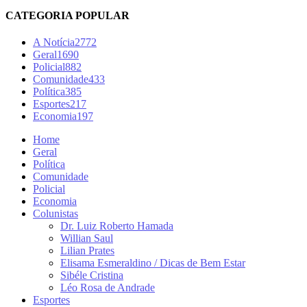
CATEGORIA POPULAR
A Notícia
2772
Geral
1690
Policial
882
Comunidade
433
Política
385
Esportes
217
Economia
197
Home
Geral
Política
Comunidade
Policial
Economia
Colunistas
Dr. Luiz Roberto Hamada
Willian Saul
Lilian Prates
Elisama Esmeraldino / Dicas de Bem Estar
Sibéle Cristina
Léo Rosa de Andrade
Esportes