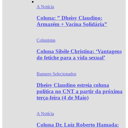
A Notícia
Coluna: ” Dheisy Claudino:
Armazém + Vacina Solidária”
Colunistas
Coluna Sibéle Christina: ‘Vantagens
do fetiche para a vida sexual’
Banners Selecionados
Dheisy Claudino estreia coluna
política no CNT a partir da próxima
terça-feira (4 de Maio)
A Notícia
Coluna Dr. Luiz Roberto Hamada: