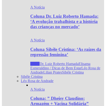
A Notícia
Coluna Dr. Luiz Roberto Hamada:
‘A evolução trabalhista e a história
das crianças no mercado’
A Notícia
Coluna Sibéle Cristina: ‘As raízes da
repressão feminina’
Todos
Dr. Luiz Roberto Hamada
Elisama
Esmeraldino / Dicas de Bem Estar
Léo Rosa de
Andrade
Lilian Prates
Sibéle Cristina
Sibéle Cristina
Léo Rosa de Andrade
A Notícia
Coluna: ” Dheisy Claudino:
Armazém + Vacina Solidária”