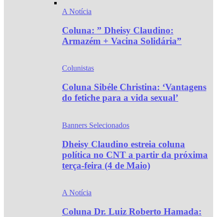
A Notícia
Coluna: ” Dheisy Claudino:
Armazém + Vacina Solidária”
Colunistas
Coluna Sibéle Christina: ‘Vantagens
do fetiche para a vida sexual’
Banners Selecionados
Dheisy Claudino estreia coluna
política no CNT a partir da próxima
terça-feira (4 de Maio)
A Notícia
Coluna Dr. Luiz Roberto Hamada: