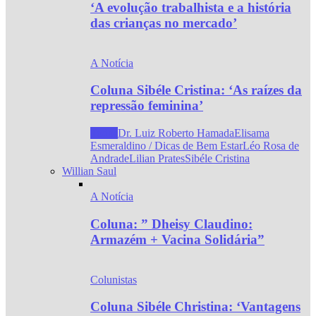
‘A evolução trabalhista e a história
das crianças no mercado’
A Notícia
Coluna Sibéle Cristina: ‘As raízes da
repressão feminina’
Todos
Dr. Luiz Roberto Hamada
Elisama
Esmeraldino / Dicas de Bem Estar
Léo Rosa de
Andrade
Lilian Prates
Sibéle Cristina
Willian Saul
A Notícia
Coluna: ” Dheisy Claudino:
Armazém + Vacina Solidária”
Colunistas
Coluna Sibéle Christina: ‘Vantagens