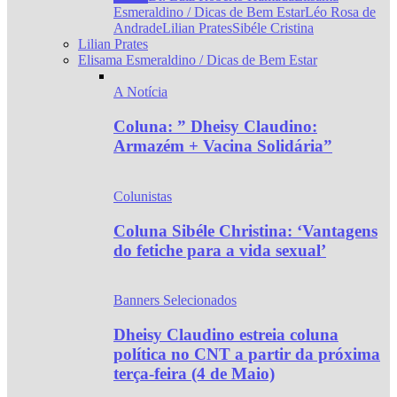
Esmeraldino / Dicas de Bem Estar
Léo Rosa de
Andrade
Lilian Prates
Sibéle Cristina
Lilian Prates
Elisama Esmeraldino / Dicas de Bem Estar
A Notícia
Coluna: ” Dheisy Claudino:
Armazém + Vacina Solidária”
Colunistas
Coluna Sibéle Christina: ‘Vantagens
do fetiche para a vida sexual’
Banners Selecionados
Dheisy Claudino estreia coluna
política no CNT a partir da próxima
terça-feira (4 de Maio)