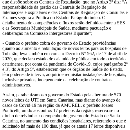
que dispõe sobre as Centrais de Regulação, que no Artigo 3º diz: “A
responsabilidade da gestão das Centrais de Regulação de
Internações Hospitalares e das Centrais de Regulação de Consultas e
Exames seguirá a Política do Estado. Parágrafo único. O
detalhamento de competências e fluxos serão definidos entre a SES
e as Secretarias Municipais de Saúde, mediante pactuação e
deliberação na Comissão Intergestores Bipartite”;
• Quando o prefeito cobra do governo do Estado providências
quanto ao aumento e habilitação de novos leitos para os hospitais de
Tubarão, leva também em conta o Decreto Nº 562, de 17 de abril de
2020, que declara estado de calamidade pública em todo o território
catarinense, por conta da pandemia de Covid-19, cujos parágrafos 2º
e 3º, do Artigo 5º, estabelecem que os órgãos de Saúde do Estado,
têm poderes de intervir, adquirir e requisitar instalações de hospitais,
inclusive privados, independente da celebração de contratos
administrativos.
Assim, parabenizamos o governo do Estado pela abertura de 570
novos leitos de UTI em Santa Catarina, mas diante do avanço de
casos de Covid-19 na região da AMUREL, o prefeito Joares
Ponticelli, unido aos outros 17 prefeitos da região, reserva-se no
direito de reivindicar o empenho do governo do Estado de Santa
Catarina, no aumento das condições hospitalares, reiterando o que é
solicitado há mais de 100 dias, já que os atuais 17 leitos disponíveis