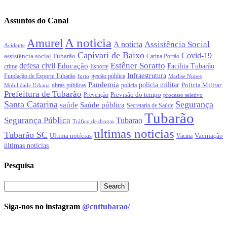
Assuntos do Canal
A noticia
Amurel
Assistência Social
A notícia
Acidente
Capivari de Baixo
Covid-19
assistência social Tubarão
Carina Portão
Estêner Soratto
defesa civil
Educação
Facilita Tubarão
crime
Esporte
Infraestrutura
gestão pública
Fundação de Esporte Tubarão
Marlise Nunes
furto
Pandemia
policia militar
Polícia Militar
obras públicas
policia
Mobilidade Urbana
Prefeitura de Tubarão
Previsão do tempo
Prevenção
processo seletivo
Santa Catarina
Segurança
Saúde pública
saúde
Secretaria de Saúde
Tubarão
Segurança Pública
Tubarao
Tráfico de drogas
ultimas noticias
Tubarão SC
Ultima notícias
Vacinação
Vacina
últimas notícias
Pesquisa
Siga-nos no instagram
@cnttubarao/