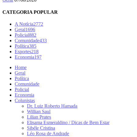
CATEGORIA POPULAR
A Notícia
2772
Geral
1696
Policial
882
Comunidade
433
Política
385
Esportes
218
Economia
197
Home
Geral
Política
Comunidade
Policial
Economia
Colunistas
Dr. Luiz Roberto Hamada
Willian Saul
Lilian Prates
Elisama Esmeraldino / Dicas de Bem Estar
Sibéle Cristina
Léo Rosa de Andrade