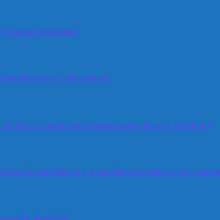
+ Vacina Solidária”
 fetiche para a vida sexual’
a no CNT a partir da próxima terça-feira (4 de Maio)
olução trabalhista e a história das crianças no merca
epressão feminina’