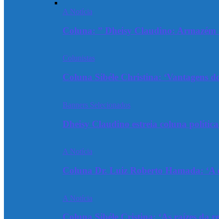
A Notícia
Coluna: ” Dheisy Claudino: Armazém 
Colunistas
Coluna Sibéle Christina: ‘Vantagens do
Banners Selecionados
Dheisy Claudino estreia coluna polític
A Notícia
Coluna Dr. Luiz Roberto Hamada: ‘A ev
A Notícia
Coluna Sibéle Cristina: ‘As raízes da r