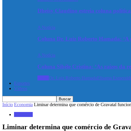
Dheisy Claudino estreia coluna polític
A Notícia
Coluna Dr. Luiz Roberto Hamada: ‘A ev
A Notícia
Coluna Sibéle Cristina: ‘As raízes da r
Todos
Dr. Luiz Roberto Hamada
Elisama Esmeraldi
Esportes
Vídeos
Início
Economia
Liminar determina que comércio de Gravatal funcion
Economia
Liminar determina que comércio de Gravat