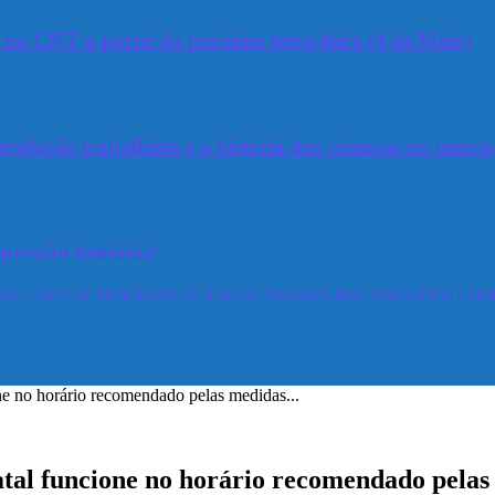
a no CNT a partir da próxima terça-feira (4 de Maio)
olução trabalhista e a história das crianças no merca
epressão feminina’
no / Dicas de Bem Estar
Léo Rosa de Andrade
Lilian Prates
Sibéle Crist
e no horário recomendado pelas medidas...
al funcione no horário recomendado pelas m