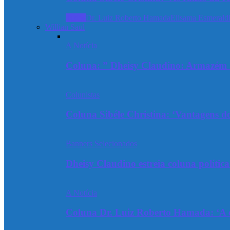
Todos
Dr. Luiz Roberto Hamada
Elisama Esmeraldi
Willian Saul
A Notícia
Coluna: ” Dheisy Claudino: Armazém 
Colunistas
Coluna Sibéle Christina: ‘Vantagens do
Banners Selecionados
Dheisy Claudino estreia coluna polític
A Notícia
Coluna Dr. Luiz Roberto Hamada: ‘A ev