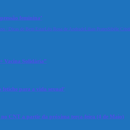
epressão feminina’
no / Dicas de Bem Estar
Léo Rosa de Andrade
Lilian Prates
Sibéle Crist
+ Vacina Solidária”
 fetiche para a vida sexual’
a no CNT a partir da próxima terça-feira (4 de Maio)