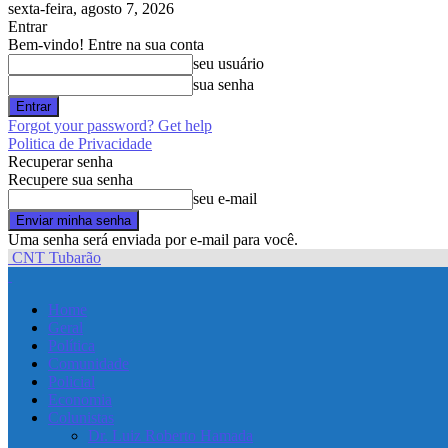
sexta-feira, agosto 7, 2026
Entrar
Bem-vindo! Entre na sua conta
seu usuário
sua senha
Forgot your password? Get help
Politica de Privacidade
Recuperar senha
Recupere sua senha
seu e-mail
Uma senha será enviada por e-mail para você.
CNT Tubarão
Home
Geral
Política
Comunidade
Policial
Economia
Colunistas
Dr. Luiz Roberto Hamada