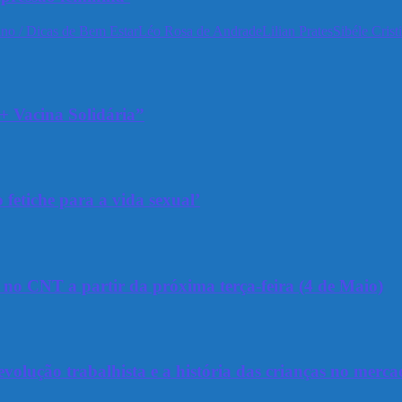
no / Dicas de Bem Estar
Léo Rosa de Andrade
Lilian Prates
Sibéle Crist
+ Vacina Solidária”
 fetiche para a vida sexual’
a no CNT a partir da próxima terça-feira (4 de Maio)
olução trabalhista e a história das crianças no merca