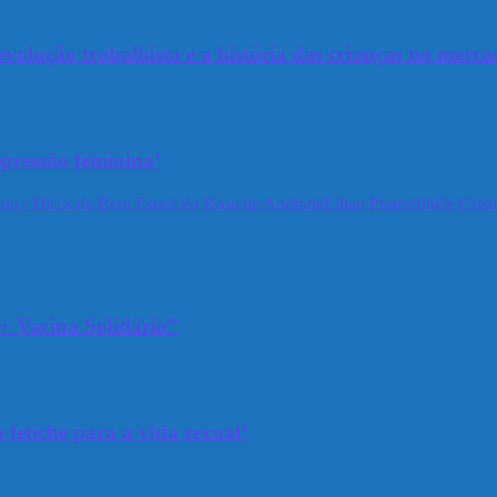
olução trabalhista e a história das crianças no merca
epressão feminina’
no / Dicas de Bem Estar
Léo Rosa de Andrade
Lilian Prates
Sibéle Crist
+ Vacina Solidária”
 fetiche para a vida sexual’